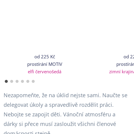
od
225 Kč
od
2
prostírání MOTIV
prostírá
elfi červenošedá
zimní kraji
Nezapomeňte, že na úklid nejste sami. Naučte se
delegovat úkoly a spravedlivě rozdělit práci.
Nebojte se zapojit děti. Vánoční atmosféru a
dárky si přece musí zasloužit všichni členové
domácnosti stejně.