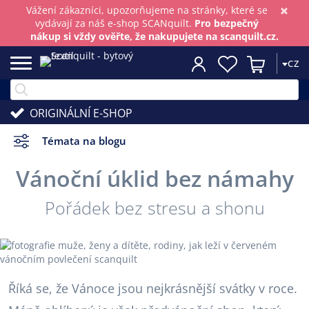
×
Vážení zákazníci, upozorňujeme na stránky, které se
vydávají za náš e-shop SCANquilt.
Pro bezpečný
nákup si vždy ověřte, že nakupujete na scanquilt.cz.
CZ
ORIGINÁLNÍ E-SHOP
Témata na blogu
Vánoční úklid bez námahy
Pořádek bez stresu a shonu
Říká se, že Vánoce jsou nejkrásnější svátky v roce.