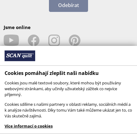
Odebírat
Jsme online
Cookies pomáhají zlepšit naši nabídku
Cookies jsou malé textové soubory, které mohou být používány
webovými stránkami, aby učinily uživatelský zážitek co nejvíce
příjemný.
© 2026 SCANquilt - všechna práva vyhrazena
Cookies sdílíme s našimi partnery v oblasti reklamy, sociálních médií a
k analýze návštěvnosti. Díky tomu Vám také můžeme ukázat jen to, co
This site is protected by reCAPTCHA and the
Vás skutečně zajímá.
Google
Privacy Policy
and
Terms of Service
apply.
Více informací o cookies