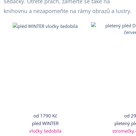
sedačky. Utřete prach, zaměřte se také na
knihovnu a nezapomeňte na rámy obrazů a lustry.
od
1790 Kč
od
29
pléd WINTER
pletený p
vločky šedobílá
stromečky 