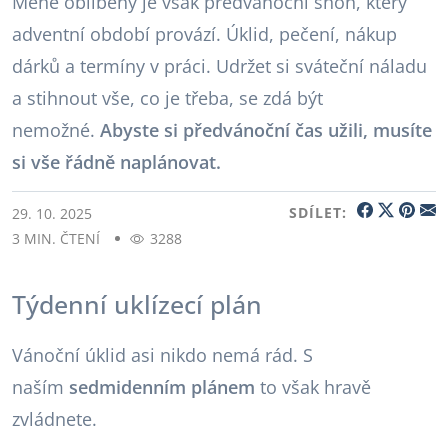
Méně oblíbený je však předvánoční shon, který
adventní období provází. Úklid, pečení, nákup
dárků a termíny v práci. Udržet si sváteční náladu
a stihnout vše, co je třeba, se zdá být
nemožné.
Abyste si předvánoční čas užili, musíte
si vše řádně naplánovat.
SDÍLET:
29. 10. 2025
3 MIN. ČTENÍ
3288
Týdenní uklízecí plán
Vánoční úklid asi nikdo nemá rád. S
naším
sedmidenním plánem
to však hravě
zvládnete.