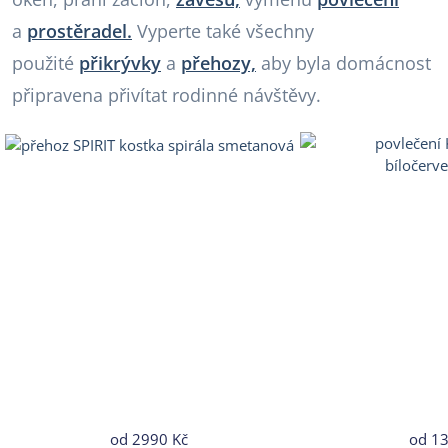
a
prostěradel.
Vyperte také všechny
použité
přikrývky
a
přehozy,
aby byla domácnost
připravena přivítat rodinné návštěvy.
od
2990 Kč
od
13