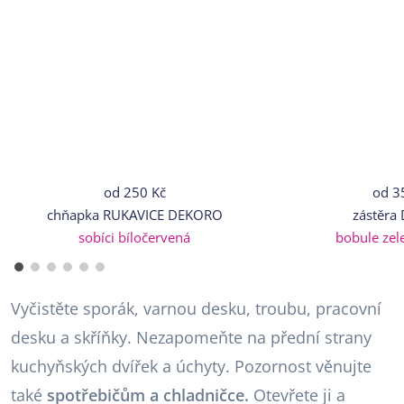
od
250 Kč
od
3
chňapka RUKAVICE DEKORO
zástěra
sobíci bíločervená
bobule zel
Vyčistěte sporák, varnou desku, troubu, pracovní
desku a skříňky. Nezapomeňte na přední strany
kuchyňských dvířek a úchyty. Pozornost věnujte
také
spotřebičům a chladničce.
Otevřete ji a