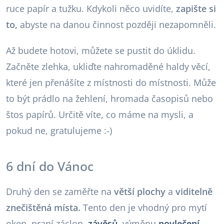
ruce papír a tužku. Kdykoli něco uvidíte,
zapište si
to,
abyste na danou činnost později nezapomněli.
Až budete hotovi, můžete se pustit do úklidu.
Začněte zlehka, ukliďte nahromaděné haldy věcí,
které jen přenášíte z místnosti do místnosti. Může
to být prádlo na žehlení, hromada časopisů nebo
štos papírů. Určitě víte, co máme na mysli, a
pokud ne, gratulujeme :-)
6 dní do Vánoc
Druhý den se zaměřte na
větší plochy
a
viditelně
znečištěná místa.
Tento den je vhodný pro mytí
oken, praní záclon,
závěsů,
výměnu
povlečení