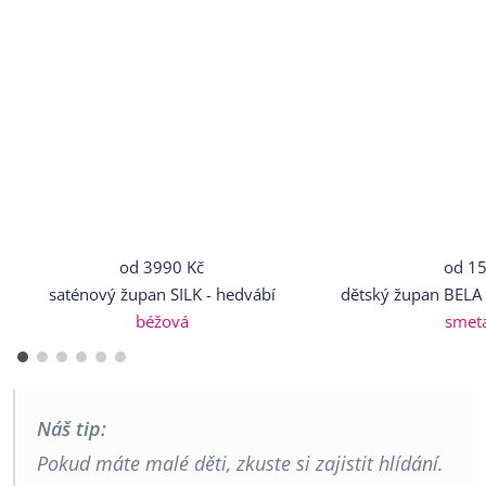
od
3990 Kč
od
15
saténový župan SILK - hedvábí
dětský župan BELA
béžová
smet
Náš tip:
Pokud máte malé děti, zkuste si zajistit hlídání.