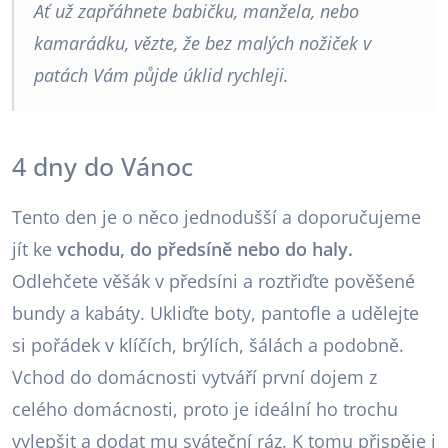
Ať už zapřáhnete babičku, manžela, nebo
kamarádku, vězte, že bez malých nožiček v
patách Vám půjde úklid rychleji.
4 dny do Vánoc
Tento den je o něco jednodušší a doporučujeme
jít ke
vchodu, do předsíně nebo do haly.
Odlehčete věšák v předsíni a roztřiďte pověšené
bundy a kabáty. Ukliďte boty, pantofle a udělejte
si pořádek v klíčích, brýlích, šálách a podobně.
Vchod do domácnosti vytváří první dojem z
celého domácnosti, proto je ideální ho trochu
vylepšit a dodat mu sváteční ráz. K tomu přispěje i