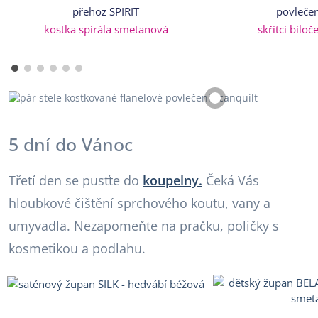
přehoz SPIRIT
povlečen
kostka spirála smetanová
skřítci bílo
5 dní do Vánoc
Třetí den se pusťte do
koupelny.
Čeká Vás
hloubkové čištění sprchového koutu, vany a
umyvadla. Nezapomeňte na pračku, poličky s
kosmetikou a podlahu.