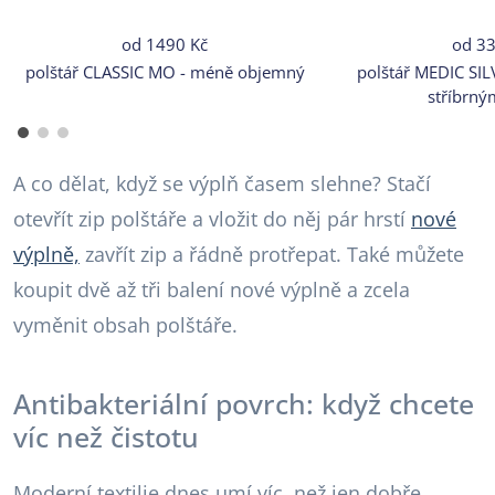
od
1490 Kč
od
33
polštář CLASSIC MO - méně objemný
polštář MEDIC SILV
stříbrný
A co dělat, když se výplň časem slehne? Stačí
otevřít zip polštáře a vložit do něj pár hrstí
nové
výplně,
zavřít zip a řádně protřepat. Také můžete
koupit dvě až tři balení nové výplně a zcela
vyměnit obsah polštáře.
Antibakteriální povrch: když chcete
víc než čistotu
Moderní textilie dnes umí víc, než jen dobře