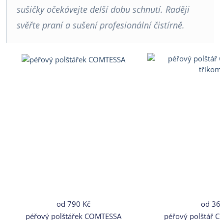
sušičky očekávejte delší dobu schnutí. Raději
svěřte praní a sušení profesionální čistírně.
od
790 Kč
od
36
péřový polštářek COMTESSA
péřový polštář 