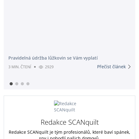
Pravidelná údržba lůžkovin se Vám vyplatí
Přečíst článek
3 MIN. ČTENÍ
2929
Redakce SCANquilt
Redakce SCANquilt je tým profesionálů, které baví spánek,
sny i pohodlí našich domovů.