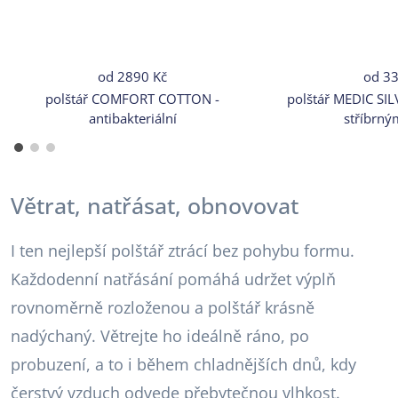
od
2890 Kč
od
33
polštář COMFORT COTTON -
polštář MEDIC SILV
antibakteriální
stříbrný
Větrat, natřásat, obnovovat
I ten nejlepší polštář ztrácí bez pohybu formu.
Každodenní natřásání pomáhá udržet výplň
rovnoměrně rozloženou a polštář krásně
nadýchaný. Větrejte ho ideálně ráno, po
probuzení, a to i během chladnějších dnů, kdy
čerstvý vzduch odvede přebytečnou vlhkost.