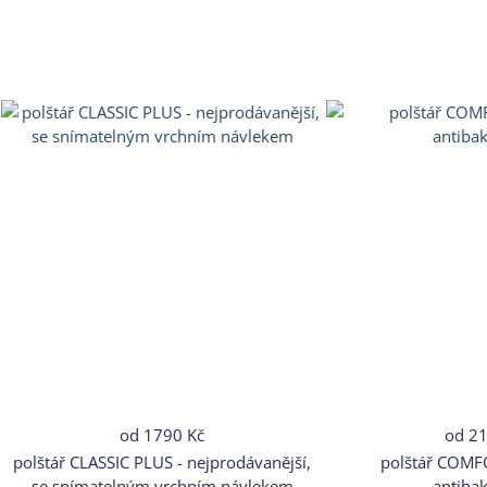
od
1790 Kč
od
21
polštář CLASSIC PLUS - nejprodávanější,
polštář COMF
se snímatelným vrchním návlekem
antibak