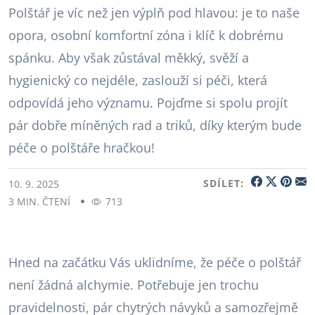
Polštář je víc než jen výplň pod hlavou: je to naše
opora, osobní komfortní zóna i klíč k dobrému
spánku. Aby však zůstával měkký, svěží a
hygienický co nejdéle, zaslouží si péči, která
odpovídá jeho významu. Pojďme si spolu projít
pár dobře míněných rad a triků, díky kterým bude
péče o polštáře hračkou!
SDÍLET:
10. 9. 2025
3 MIN. ČTENÍ
713
Hned na začátku Vás uklidníme, že péče o polštář
není žádná alchymie. Potřebuje jen trochu
pravidelnosti, pár chytrých návyků a samozřejmě