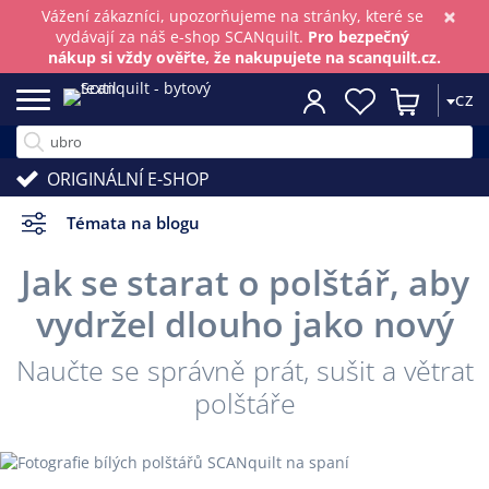
×
Vážení zákazníci, upozorňujeme na stránky, které se
vydávají za náš e-shop SCANquilt.
Pro bezpečný
nákup si vždy ověřte, že nakupujete na scanquilt.cz.
CZ
ORIGINÁLNÍ E-SHOP
Témata na blogu
Jak se starat o polštář, aby
vydržel dlouho jako nový
Naučte se správně prát, sušit a větrat
polštáře