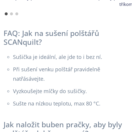
tříko
FAQ: Jak na sušení polštářů
SCANquilt?
Sušička je ideální, ale jde to i bez ní.
Při sušení venku polštář pravidelně
natřásávejte.
Vyzkoušejte míčky do sušičky.
Sušte na nízkou teplotu, max 80 °C.
Jak naložit buben pračky, aby byly