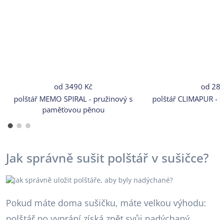
od
3490 Kč
od
28
polštář MEMO SPIRAL - pružinový s
polštář CLIMAPUR -
paměťovou pěnou
Jak správně sušit polštář v sušičce?
Pokud máte doma sušičku, máte velkou výhodu:
polštář po vyprání získá zpět svůj nadýchaný