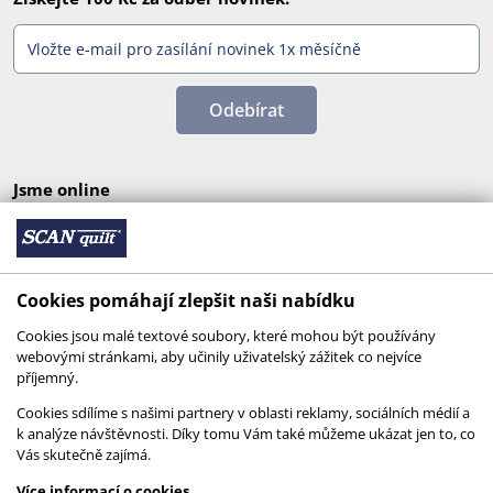
Odebírat
Jsme online
Cookies pomáhají zlepšit naši nabídku
Cookies jsou malé textové soubory, které mohou být používány
webovými stránkami, aby učinily uživatelský zážitek co nejvíce
příjemný.
Cookies sdílíme s našimi partnery v oblasti reklamy, sociálních médií a
k analýze návštěvnosti. Díky tomu Vám také můžeme ukázat jen to, co
Vás skutečně zajímá.
© 2026 SCANquilt - všechna práva vyhrazena
Více informací o cookies
This site is protected by reCAPTCHA and the