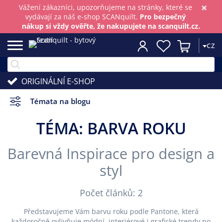
×
Vážení zákazníci, upozorňujeme na stránky, které se
vydávají za náš e-shop SCANquilt.
Pro bezpečný
nákup si vždy ověřte, že nakupujete na scanquilt.cz.
CZ
ORIGINÁLNÍ E-SHOP
Témata na blogu
TÉMA: BARVA ROKU
Barevná Inspirace pro design a
styl
Počet článků: 2
Představujeme Vám barvu roku podle Pantone, která
každoročně ovlivňuje módní, interiérové i grafické trendy po