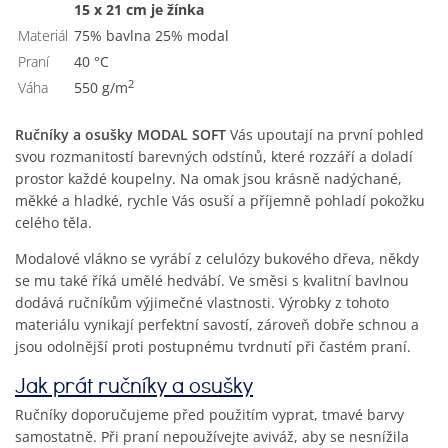
15 x 21 cm je žínka
Materiál
75% bavlna 25% modal
Praní
40 °C
2
Váha
550 g/m
Ručníky a osušky MODAL SOFT
Vás upoutají na první pohled
svou rozmanitostí barevných odstínů, které rozzáří a doladí
prostor každé koupelny. Na omak jsou krásně nadýchané,
měkké a hladké, rychle Vás osuší a příjemně pohladí pokožku
celého těla.
Modalové vlákno se vyrábí z celulózy bukového dřeva, někdy
se mu také říká umělé hedvábí. Ve směsi s kvalitní bavlnou
dodává ručníkům výjimečné vlastnosti. Výrobky z tohoto
materiálu vynikají perfektní savostí, zároveň dobře schnou a
jsou odolnější proti postupnému tvrdnutí při častém praní.
Jak prát ručníky a osušky
Ručníky doporučujeme před použitím vyprat, tmavé barvy
samostatně. Při praní nepoužívejte aviváž, aby se nesnížila