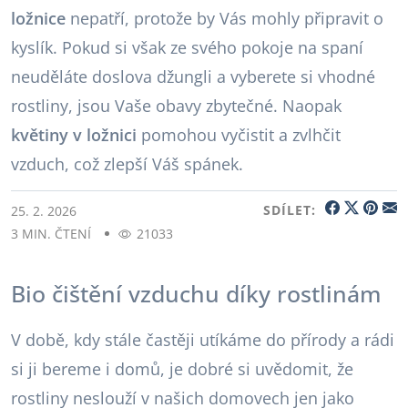
ložnice
nepatří, protože by Vás mohly připravit o
kyslík. Pokud si však ze svého pokoje na spaní
neuděláte doslova džungli a vyberete si vhodné
rostliny, jsou Vaše obavy zbytečné. Naopak
květiny v ložnici
pomohou vyčistit a zvlhčit
vzduch, což zlepší Váš spánek.
SDÍLET:
25. 2. 2026
3 MIN. ČTENÍ
21033
Bio čištění vzduchu díky rostlinám
V době, kdy stále častěji utíkáme do přírody a rádi
si ji bereme i domů, je dobré si uvědomit, že
rostliny neslouží v našich domovech jen jako