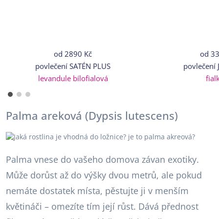
od
2890 Kč
od
33
povlečení SATÉN PLUS
povlečení 
levandule bílofialová
fial
Palma areková (Dypsis lutescens)
Palma vnese do vašeho domova závan exotiky.
Může dorůst až do výšky dvou metrů, ale pokud
nemáte dostatek místa, pěstujte ji v menším
květináči – omezíte tím její růst. Dává přednost