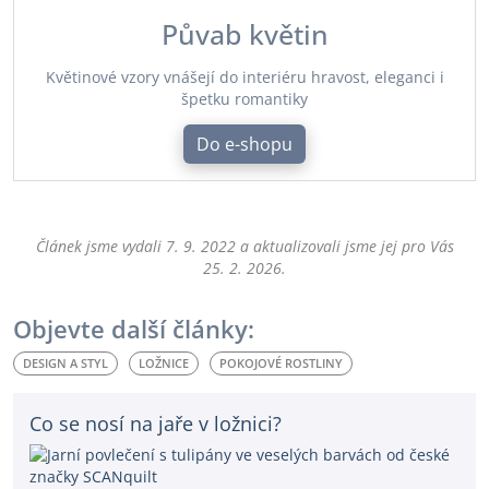
Půvab květin
Květinové vzory vnášejí do interiéru hravost, eleganci i
špetku romantiky
Do e-shopu
Článek jsme vydali
7. 9. 2022
a aktualizovali jsme jej pro Vás
25. 2. 2026
.
Objevte další články:
DESIGN A STYL
LOŽNICE
POKOJOVÉ ROSTLINY
Co se nosí na jaře v ložnici?