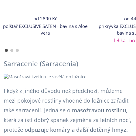
od
2890 Kč
od
44
polštář EXCLUSIVE SATÉN - bavlna s Aloe
přikrývka EXCLUS
vera
bavlna s 
lehká - hře
Sarracenie (Sarracenia)
I když z jiného důvodu než předchozí, můžeme
mezi pokojové rostliny vhodné do ložnice zařadit
také sarracenii. Jedná se o
masožravou rostlinu,
která zajistí dobrý spánek zejména za letních nocí,
protože
odpuzuje komáry a další dotěrný hmyz.