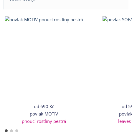
od
690 Kč
od
5
povlak MOTIV
povla
pnoucí rostliny pestrá
leaves