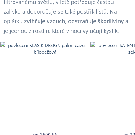
filtrovanému světlu, v létě potřebuje častou
zálivku a doporučuje se také postřik listů. Na
oplátku
zvlhčuje vzduch, odstraňuje škodliviny
a
je jednou z rostlin, které v noci vylučují kyslík.
od
1690 Kč
od
29