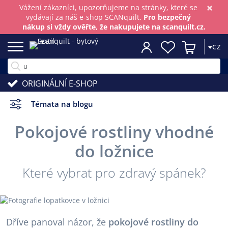
×
Vážení zákazníci, upozorňujeme na stránky, které se
vydávají za náš e-shop SCANquilt.
Pro bezpečný
nákup si vždy ověřte, že nakupujete na scanquilt.cz.
CZ
ORIGINÁLNÍ E-SHOP
Témata na blogu
Pokojové rostliny vhodné
do ložnice
Které vybrat pro zdravý spánek?
Dříve panoval názor, že
pokojové rostliny do