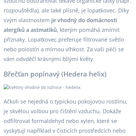
vzduchu odstraňovat těkavé organické látky (např.
rozpouštědla), ale také plísně, je lopatkovec. Díky
svým vlastnostem
je vhodný do domácnosti
alergiků a astmatiků,
kterým pomáhá zmírnit
příznaky. Lopatkovec preferuje filtrované světlo
nebo polostín a mírnou vlhkost. Za vaši péči se
vám odvděčí krásnými bílými květy.
Břečťan popínavý (Hedera helix)
Ačkoli se nejedná o typickou pokojovou rostlinu,
je skvělou volbou pro čištění vzduchu. Dokáže
odfiltrovat formaldehyd nebo xylen, které se
vyskytují například v čisticích prostředcích nebo