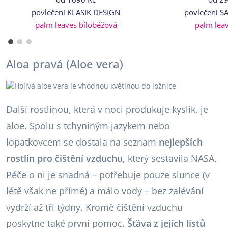
povlečení KLASIK DESIGN
povlečení S
palm leaves bílobéžová
palm leav
Aloa pravá (Aloe vera)
Další rostlinou, která v noci produkuje kyslík, je
aloe. Spolu s tchyniným jazykem nebo
lopatkovcem se dostala na seznam
nejlepších
rostlin pro čištění vzduchu,
který sestavila NASA.
Péče o ni je snadná – potřebuje pouze slunce (v
létě však ne přímé) a málo vody – bez zalévání
vydrží až tři týdny. Kromě čištění vzduchu
poskytne také první pomoc.
Šťáva z jejích listů