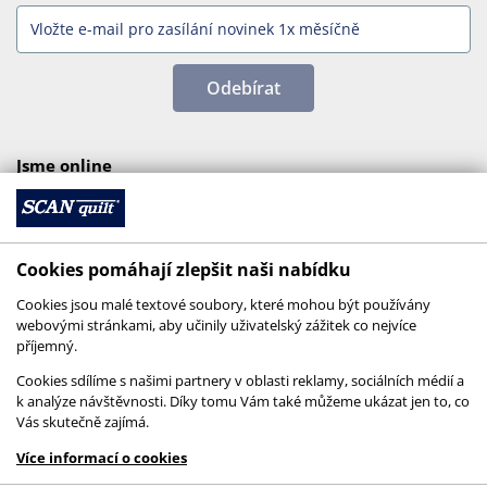
Odebírat
Jsme online
Cookies pomáhají zlepšit naši nabídku
Cookies jsou malé textové soubory, které mohou být používány
webovými stránkami, aby učinily uživatelský zážitek co nejvíce
příjemný.
Cookies sdílíme s našimi partnery v oblasti reklamy, sociálních médií a
k analýze návštěvnosti. Díky tomu Vám také můžeme ukázat jen to, co
Vás skutečně zajímá.
© 2026 SCANquilt - všechna práva vyhrazena
Více informací o cookies
This site is protected by reCAPTCHA and the
Google
Privacy Policy
and
Terms of Service
apply.