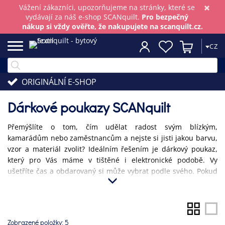
×
Vážení zákazníci, upozorňujeme na stránky, které se
vydávají za náš e-shop SCANquilt.
Pro bezpečný
nákup si vždy ověřte, že nakupujete na scanquilt.cz.
CZ
ORIGINÁLNÍ E-SHOP
Dárkové poukazy SCANquilt
Přemýšlíte o tom, čím udělat radost svým blízkým,
kamarádům nebo zaměstnancům a nejste si jisti jakou barvu,
vzor a materiál zvolit? Ideálním řešením je dárkový poukaz,
který pro Vás máme v tištěné i elektronické podobě. Vy
ušetříte čas a obdarovaný si může vybrat podle svého. Pokud
včera bylo pozdě, elektronický dárkový certifikát je tou
správnou volbou. Doručíme Vám ho během pár minut do
Vašeho emailu.
Zobrazené položky:
5