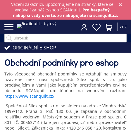
×
Vážení zákazníci, upozorňujeme na stránky, které se
vydávají za náš e-shop SCANquilt.
Pro bezpečný
nákup si vždy ověřte, že nakupujete na scanquilt.cz.
CZ
ORIGINÁLNÍ E-SHOP
Obchodní podmínky pro eshop
Tyto všeobecné obchodní podmínky se vztahují na smlouvy
uzavřené mezi naší společností Silex spol. s r.o. jako
prodávajícím a Vámi jako kupujícím prostřednictvím on-line
obchodu SCANquilt umístěného na webovém rozhraní
https://www.scanquilt.cz/
.
Společnost Silex spol. s r.o. se sídlem na adrese Vinohradská
1899/112, Praha 3, PSČ 130 00, je zapsaná v obchodním
rejstříku vedeným Městským soudem v Praze pod sp. zn. C
301, IČ: 00563714 (dále jen „prodávající“ nebo „provozovatel“
nebo „Silex“). Zákaznická linka: +420 246 058 120, kontaktní e-