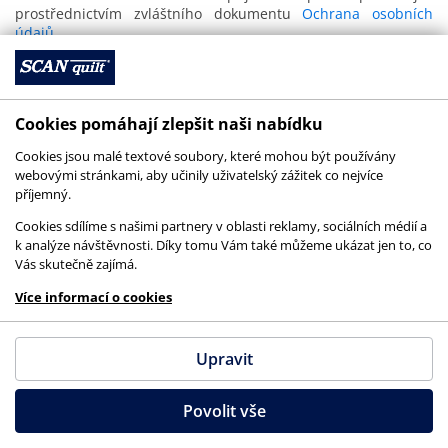
prostřednictvím zvláštního dokumentu
Ochrana osobních
údajů.
13. Komunikace a doručování
Cookies pomáhají zlepšit naši nabídku
Komunikace a doručování jakýchkoliv dokumentů (faktury,
reklamační protokoly a formulář pro odstoupení od kupní
Cookies jsou malé textové soubory, které mohou být používány
smlouvy) mezi prodávajícím a kupujícím probíhá
webovými stránkami, aby učinily uživatelský zážitek co nejvíce
prostřednictvím emailové korespondence.
příjemný.
Cookies sdílíme s našimi partnery v oblasti reklamy, sociálních médií a
k analýze návštěvnosti. Díky tomu Vám také můžeme ukázat jen to, co
14. Další práva a povinnosti
Vás skutečně zajímá.
smluvních stran
Více informací o cookies
Kupující nabývá vlastnictví ke zboží okamžikem jeho
převzetí.
Upravit
Přijímání a vyřizování stížností spotřebitelů a
kupujících zajišťuje prodávající prostřednictvím
Povolit vše
elektronické pošty nebo písemně. Jiná pravidla vyřizování
stížností nejsou prodávajícím stanovena.