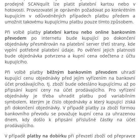
prodejně SCANquilt lze platit platební kartou nebo v
hotovosti. Provozovatel je oprávněn požadovat po konkrétním
kupujícím v odůvodněných případech platbu předem a
umožnit takovému kupujícímu platbu pouze tímto způsobem.
Při volbě platby
platební kartou
nebo online bankovním
převodem
po internetu bude kupující po dokončení
objednávky přesměrován na platební server třetí strany, kde
vyplní potřebné platební údaje. Po ověření jejich platnosti
bude objednávka potvrzena a kupní cena odečtena z účtu
kupujícího.
Při volbě platby
běžným bankovním převodem
uhradí
kupující cenu objednávky před jejím vyřízením na bankovní
účet prodávajícího, tj. zboží bude odesláno kupujícímu až po
připsání kupní ceny na účet prodávajícího. Pro vyřízení
objednávky je třeba uhradit platbu pod variabilním
symbolem, kterým je číslo objednávky a který kupující získá
při dokončení objednávky. V případě platby za zboží formou
bankovního převodu se považuje kupní cena za uhrazenou
dnem, kdy došlo k připsání příslušné částky na účet
prodávajícího.
V případě
platby na dobírku
při převzetí zboží od přepravce