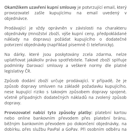
Okamžikem uzavření kupní smlouvy
je potvrzující email, který
provozovatel zašle kupujícímu na email uvedený v
objednávce.
Prodávající je vždy oprávněn v závislosti na charakteru
objednávky (množství zboží, výše kupní ceny, předpokládané
náklady na dopravu) požádat kupujícího o dodatečné
potvrzení objednávky (například písemně či telefonicky).
Na dárky, které jsou poskytovány zcela zdarma, nelze
uplatňovat jakákoliv práva spotřebitele. Takové zboží splňuje
podmínky Darovací smlouvy a veškeré normy dle platné
legislativy ČR.
Způsob dodání zboží určuje prodávající. V případě, že je
způsob dopravy smluven na základě požadavku kupujícího,
nese kupující riziko s takovým způsobem dopravy spojené,
včetně případných dodatečných nákladů na zvolený způsob
dopravy.
Provozovatel nabízí tyto způsoby platby:
platební kartou
nebo online bankovním převodem přes platební bránu,
běžným bankovním převodem po dokončení objednávky, na
dobírku, přes službu PayPal a GoPay. Při osobním odběru na