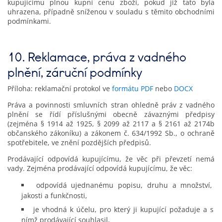
kupujícímu plnou kupní cenu zboží, pokud již tato byla
uhrazena, případně sníženou v souladu s těmito obchodními
podmínkami.
10. Reklamace, práva z vadného
plnění, záruční podmínky
Příloha: reklamační protokol ve
formátu PDF
nebo
DOCX
Práva a povinnosti smluvních stran ohledně práv z vadného
plnění se řídí příslušnými obecně závaznými předpisy
(zejména § 1914 až 1925, § 2099 až 2117 a § 2161 až 2174b
občanského zákoníku) a zákonem č. 634/1992 Sb., o ochraně
spotřebitele, ve znění pozdějších předpisů.
Prodávající odpovídá kupujícímu, že věc při převzetí nemá
vady. Zejména prodávající odpovídá kupujícímu, že věc:
odpovídá ujednanému popisu, druhu a množství,
jakosti a funkčnosti,
je vhodná k účelu, pro který ji kupující požaduje a s
nímž prodávající souhlasil,