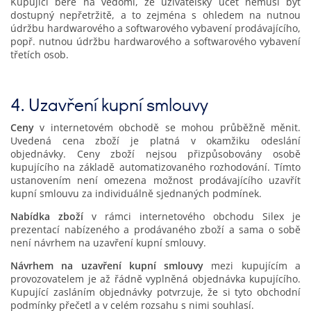
Kupující bere na vědomí, že uživatelský účet nemusí být
dostupný nepřetržitě, a to zejména s ohledem na nutnou
údržbu hardwarového a softwarového vybavení prodávajícího,
popř. nutnou údržbu hardwarového a softwarového vybavení
třetích osob.
4. Uzavření kupní smlouvy
Ceny
v internetovém obchodě se mohou průběžně měnit.
Uvedená cena zboží je platná v okamžiku odeslání
objednávky. Ceny zboží nejsou přizpůsobovány osobě
kupujícího na základě automatizovaného rozhodování. Tímto
ustanovením není omezena možnost prodávajícího uzavřít
kupní smlouvu za individuálně sjednaných podmínek.
Nabídka zboží
v rámci internetového obchodu Silex je
prezentací nabízeného a prodávaného zboží a sama o sobě
není návrhem na uzavření kupní smlouvy.
Návrhem na uzavření kupní smlouvy
mezi kupujícím a
provozovatelem je až řádně vyplněná objednávka kupujícího.
Kupující zasláním objednávky potvrzuje, že si tyto obchodní
podmínky přečetl a v celém rozsahu s nimi souhlasí.