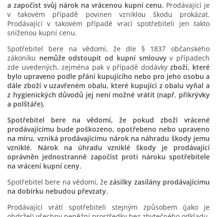
a započíst svůj nárok na vrácenou kupní cenu.
Prodávající je
v takovém případě povinen vzniklou škodu prokázat.
Prodávající v takovém případě vrací spotřebiteli jen takto
sníženou kupní cenu.
Spotřebitel bere na vědomí, že dle § 1837 občanského
zákoníku
nemůže odstoupit od kupní smlouvy
v případech
zde uvedených, zejména pak v případě dodávky
zboží, které
bylo upraveno podle přání kupujícího nebo pro jeho osobu a
dále zboží v uzavřeném obalu, které kupující z obalu vyňal a
z hygienických důvodů jej není možné vrátit (např. přikrývky
a polštáře).
Spotřebitel bere na vědomí, že pokud zboží vrácené
prodávajícímu bude poškozeno, opotřebeno nebo upraveno
na míru, vzniká prodávajícímu nárok na náhradu škody jemu
vzniklé. Nárok na úhradu vzniklé škody je prodávající
oprávněn jednostranně započíst proti nároku spotřebitele
na vrácení kupní ceny.
Spotřebitel bere na vědomí, že
zásilky zasílány prodávajícímu
na dobírku nebudou převzaty.
Prodávající vrátí spotřebiteli stejným způsobem (jako je
obdržel) všechny peněžní prostředky bez zbytečného odkladu,