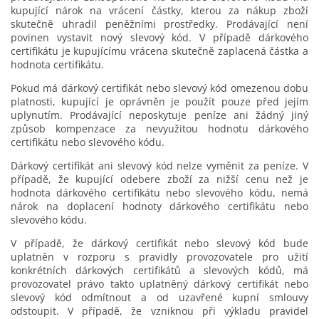
kupující nárok na vrácení částky, kterou za nákup zboží
skutečně uhradil peněžními prostředky. Prodávající není
povinen vystavit nový slevový kód. V případě dárkového
certifikátu je kupujícímu vrácena skutečně zaplacená částka a
hodnota certifikátu.
Pokud má dárkový certifikát nebo slevový kód omezenou dobu
platnosti, kupující je oprávněn je použít pouze před jejím
uplynutím. Prodávající neposkytuje peníze ani žádný jiný
způsob kompenzace za nevyužitou hodnotu dárkového
certifikátu nebo slevového kódu.
Dárkový certifikát ani slevový kód nelze vyměnit za peníze. V
případě, že kupující odebere zboží za nižší cenu než je
hodnota dárkového certifikátu nebo slevového kódu, nemá
nárok na doplacení hodnoty dárkového certifikátu nebo
slevového kódu.
V případě, že dárkový certifikát nebo slevový kód bude
uplatněn v rozporu s pravidly provozovatele pro užití
konkrétních dárkových certifikátů a slevových kódů, má
provozovatel právo takto uplatněný dárkový certifikát nebo
slevový kód odmítnout a od uzavřené kupní smlouvy
odstoupit. V případě, že vzniknou při výkladu pravidel