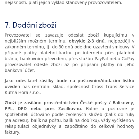
nejasnosti, platí jejich výklad stanovený provozovatelem.
7. Dodání zboží
Provozovatel se zavazuje odeslat zboží kupujícímu v
nejbližším možném termínu,
obvykle 2-3 dnů,
nejpozději v
zákonném termínu, tj. do 30 dnů ode dne uzavření smlouvy. V
případě platby platební kartou po internetu přes platební
bránu, bankovním převodem, přes službu PayPal nebo GoPay
provozovatel odešle zboží až po připsání platby na jeho
bankovní účet.
Jako odesílatel zásilky bude na poštovním/dodacím lístku
uveden
náš centrální sklad, společnost Cross Trans Service
Kutná Hora s.r.o..
Zboží je zasíláno prostřednictvím České pošty / Balíkovny,
PPL, DPD nebo přes Zásilkovnu.
Balné a poštovné je
spotřebiteli účtováno podle zvolených služeb (balík do ruky
(na adresu), balík na poštu, balík na dobírku), vždy vyčísleno v
rekapitulaci objednávky a započítáno do celkové hodnoty
faktury.