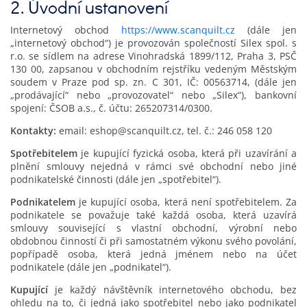
2. Úvodní ustanovení
Internetový obchod
https://www.scanquilt.cz
(dále jen
„internetový obchod“) je provozován společností Silex spol. s
r.o. se sídlem na adrese Vinohradská 1899/112, Praha 3, PSČ
130 00, zapsanou v obchodním rejstříku vedeným Městským
soudem v Praze pod sp. zn. C 301, IČ: 00563714, (dále jen
„prodávající“ nebo „provozovatel“ nebo „Silex“), bankovní
spojení: ČSOB a.s., č. účtu: 265207314/0300.
Kontakty:
email: eshop@scanquilt.cz, tel. č.: 246 058 120
Spotřebitelem
je kupující fyzická osoba, která při uzavírání a
plnění smlouvy nejedná v rámci své obchodní nebo jiné
podnikatelské činnosti (dále jen „spotřebitel“).
Podnikatelem
je kupující osoba, která není spotřebitelem. Za
podnikatele se považuje také každá osoba, která uzavírá
smlouvy související s vlastní obchodní, výrobní nebo
obdobnou činností či při samostatném výkonu svého povolání,
popřípadě osoba, která jedná jménem nebo na účet
podnikatele (dále jen „podnikatel“).
Kupující
je každý návštěvník internetového obchodu, bez
ohledu na to, či jedná jako spotřebitel nebo jako podnikatel