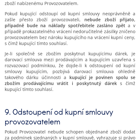
zboží nabízenému Provozovatelem.
Pokud kupující odstoupí od kupní smlouvy neoprávněně a
zašle přesto zboží provozovateli,
nebude zboží přijato,
případně bude na náklady spotřebitele zasláno zpět
a v
případě prokazatelného vrácení nedoručitelné zásilky zničeno
provozovatelem bez nároku kupujícího na vrácení kupní ceny,
s čímž kupující tímto souhlasí.
Je-li společně se zbožím poskytnut kupujícímu dárek, je
darovací smlouva mezi prodávajícím a kupujícím uzavřena s
rozvazovací podmínkou, že dojde-li k odstoupení od kupní
smlouvy kupujícím, pozbývá darovací smlouva ohledně
takového dárku účinnosti a
kupující je povinen spolu se
zbožím prodávajícímu vrátit i poskytnutý dárek
s čímž
kupující tímto souhlasí.
9. Odstoupení od kupní smlouvy
provozovatelem
Pokud Provozovatel nebude schopen objednané zboží dodat
za podmínek sjednaných v kupní smlouvě, vyhrazuje si právo