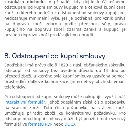
stránkách obchodu.
V případě, kdy dojde k částečnému
odstoupení od kupní smlouvy kupujícím a celková kupní cena
zboží, u kterého nedošlo k odstoupení od smlouvy kupujícím,
nedosahuje minimální výše, jež je potřebná pro vznik práva
na dopravu zboží zdarma podle předchozí věty, právo
kupujícího na dopravu zboží zdarma zaniká a kupující je
povinen dopravu zboží prodávajícímu uhradit.
8. Odstoupení od kupní smlouvy
Spotřebitel má právo dle § 1829 a násl. občanského zákoníku
odstoupit od smlouvy bez uvedení důvodu do 14 dnů od
převzetí zboží, u kterého byla kupní smlouva uzavřena pomocí
prostředků dálkové komunikace (internetový obchod, email,
telefonicky).
Pro odstoupení od kupní smlouvy může nakupující využít náš
interaktivní formulář
, jehož odesláním získá číslo požadavku
na vrácení zboží. Toto číslo požadavku na vrácení zboží
umožňuje přiřadit zboží ke konkrétnímu požadavku. Pro
odstoupení od kupní smlouvy může být použit i tento vzorový
formulář ve
formátu PDF
nebo
DOCX.