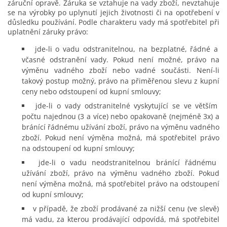
záruční opravě. Záruka se vztahuje na vady zboží, nevztahuje
se na výrobky po uplynutí jejich životnosti či na opotřebení v
důsledku používání. Podle charakteru vady má spotřebitel při
uplatnění záruky právo:
jde-li o vadu odstranitelnou, na bezplatné, řádné a
včasné odstranění vady. Pokud není možné, právo na
výměnu vadného zboží nebo vadné součásti. Není-li
takový postup možný, právo na přiměřenou slevu z kupní
ceny nebo odstoupení od kupní smlouvy;
jde-li o vady odstranitelné vyskytující se ve větším
počtu najednou (3 a více) nebo opakovaně (nejméně 3x) a
bránící řádnému užívání zboží, právo na výměnu vadného
zboží. Pokud není výměna možná, má spotřebitel právo
na odstoupení od kupní smlouvy;
jde-li o vadu neodstranitelnou bránící řádnému
užívání zboží, právo na výměnu vadného zboží. Pokud
není výměna možná, má spotřebitel právo na odstoupení
od kupní smlouvy;
v případě, že zboží prodávané za nižší cenu (ve slevě)
má vadu, za kterou prodávající odpovídá, má spotřebitel