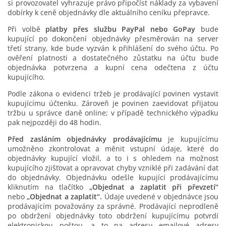
si provozovatel vyhrazuje právo připočíst náklady za vybavení
dobírky k ceně objednávky dle aktuálního ceníku přepravce.
Při volbě
platby přes službu PayPal nebo GoPay
bude
kupující po dokončení objednávky přesměrován na server
třetí strany, kde bude vyzván k přihlášení do svého účtu. Po
ověření platnosti a dostatečného zůstatku na účtu bude
objednávka potvrzena a kupní cena odečtena z účtu
kupujícího.
Podle zákona o evidenci tržeb je prodávající povinen vystavit
kupujícímu účtenku. Zároveň je povinen zaevidovat přijatou
tržbu u správce daně online; v případě technického výpadku
pak nejpozději do 48 hodin.
Před zasláním objednávky prodávajícímu
je kupujícímu
umožněno zkontrolovat a měnit vstupní údaje, které do
objednávky kupující vložil, a to i s ohledem na možnost
kupujícího zjišťovat a opravovat chyby vzniklé při zadávání dat
do objednávky. Objednávku odešle kupující prodávajícímu
kliknutím na tlačítko
„Objednat a zaplatit při převzetí“
nebo
„Objednat a zaplatit“.
Údaje uvedené v objednávce jsou
prodávajícím považovány za správné. Prodávající neprodleně
po obdržení objednávky toto obdržení kupujícímu potvrdí
elektronickou poštou, a to na adresu emailové adresy