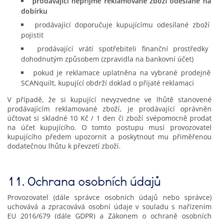
prodávající nepřijme reklamované zboží odeslané na
dobírku
prodávající doporučuje kupujícímu odesílané zboží
pojistit
prodávající vrátí spotřebiteli finanční prostředky
dohodnutým způsobem (zpravidla na bankovní účet)
pokud je reklamace uplatněna na vybrané prodejně
SCANquilt, kupující obdrží doklad o přijaté reklamaci
V případě, že si kupující nevyzvedne ve lhůtě stanovené
prodávajícím reklamované zboží, je prodávající oprávněn
účtovat si skladné 10 Kč / 1 den či zboží svépomocně prodat
na účet kupujícího. O tomto postupu musí provozovatel
kupujícího předem upozornit a poskytnout mu přiměřenou
dodatečnou lhůtu k převzetí zboží.
11. Ochrana osobních údajů
Provozovatel (dále správce osobních údajů nebo správce)
uchovává a zpracovává osobní údaje v souladu s nařízením
EU 2016/679 (dále GDPR) a Zákonem o ochraně osobních