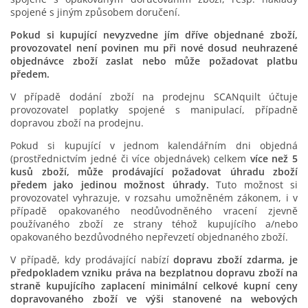
spojené s jiným způsobem doručení.
Pokud si kupující nevyzvedne jím dříve objednané zboží,
provozovatel není povinen mu při nové dosud neuhrazené
objednávce zboží zaslat nebo může požadovat platbu
předem.
V případě dodání zboží na prodejnu SCANquilt účtuje
provozovatel poplatky spojené s manipulací, případně
dopravou zboží na prodejnu.
Pokud si kupující v jednom kalendářním dni objedná
(prostřednictvím jedné či více objednávek) celkem
více než 5
kusů zboží, může prodávající požadovat úhradu zboží
předem jako jedinou možnost úhrady.
Tuto možnost si
provozovatel vyhrazuje, v rozsahu umožněném zákonem, i v
případě opakovaného neodůvodněného vracení zjevně
používaného zboží ze strany téhož kupujícího a/nebo
opakovaného bezdůvodného nepřevzetí objednaného zboží.
V případě, kdy prodávající nabízí
dopravu zboží zdarma, je
předpokladem vzniku práva na bezplatnou dopravu zboží na
straně kupujícího zaplacení minimální celkové kupní ceny
dopravovaného zboží ve výši stanovené na webových