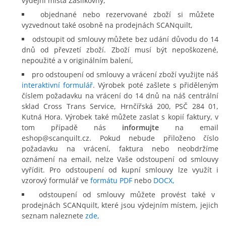
výdejní místa Zásilkovny,
objednané nebo rezervované zboží si můžete
vyzvednout také osobně na prodejnách SCANquilt,
odstoupit od smlouvy můžete bez udání důvodu do 14
dnů od převzetí zboží. Zboží musí být nepoškozené,
nepoužité a v originálním balení,
pro odstoupení od smlouvy a vrácení zboží využijte náš
interaktivní formulář
. Výrobek poté zašlete s přiděleným
číslem požadavku na vrácení do 14 dnů na náš centrální
sklad Cross Trans Service, Hrnčířská 200, PSČ 284 01,
Kutná Hora. Výrobek také můžete zaslat s kopií faktury, v
tom případě nás
informujte
na email
eshop@scanquilt.cz. Pokud nebude přiloženo číslo
požadavku na vrácení, faktura nebo neobdržíme
oznámení na email, nelze Vaše odstoupení od smlouvy
vyřídit. Pro odstoupení od kupní smlouvy lze využít i
vzorový formulář ve
formátu PDF
nebo
DOCX,
odstoupení od smlouvy můžete provést také v
prodejnách SCANquilt, které jsou výdejním místem, jejich
seznam naleznete
zde,