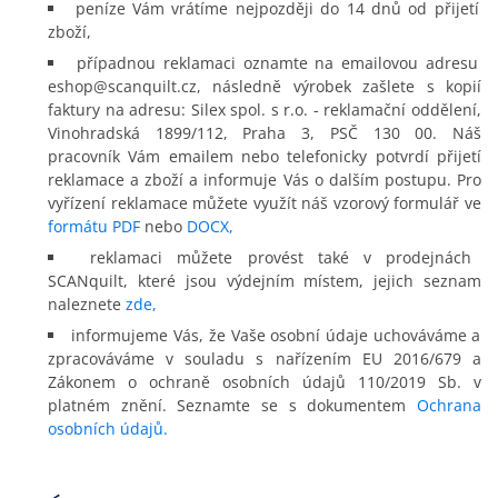
peníze Vám vrátíme nejpozději do 14 dnů od přijetí
zboží,
případnou reklamaci oznamte na emailovou adresu
eshop@scanquilt.cz, následně výrobek zašlete s kopií
faktury na adresu: Silex spol. s r.o. - reklamační oddělení,
Vinohradská 1899/112, Praha 3, PSČ 130 00. Náš
pracovník Vám emailem nebo telefonicky potvrdí přijetí
reklamace a zboží a informuje Vás o dalším postupu. Pro
vyřízení reklamace můžete využít náš vzorový formulář ve
formátu PDF
nebo
DOCX,
reklamaci můžete provést také v prodejnách
SCANquilt, které jsou výdejním místem, jejich seznam
naleznete
zde,
informujeme Vás, že Vaše osobní údaje uchováváme a
zpracováváme v souladu s nařízením EU 2016/679 a
Zákonem o ochraně osobních údajů 110/2019 Sb. v
platném znění. Seznamte se s dokumentem
Ochrana
osobních údajů.