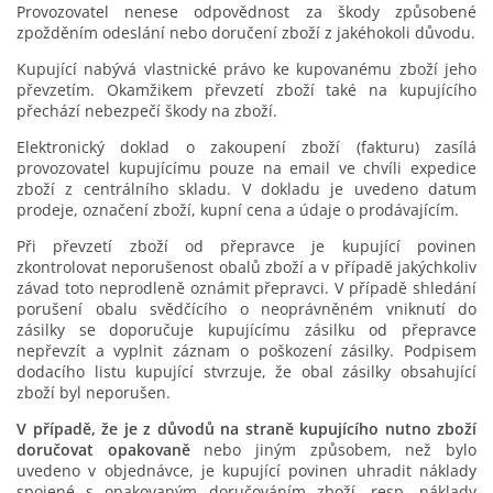
Provozovatel nenese odpovědnost za škody způsobené
zpožděním odeslání nebo doručení zboží z jakéhokoli důvodu.
Kupující nabývá vlastnické právo ke kupovanému zboží jeho
převzetím. Okamžikem převzetí zboží také na kupujícího
přechází nebezpečí škody na zboží.
Elektronický doklad o zakoupení zboží (fakturu) zasílá
provozovatel kupujícímu pouze na email ve chvíli expedice
zboží z centrálního skladu. V dokladu je uvedeno datum
prodeje, označení zboží, kupní cena a údaje o prodávajícím.
Při převzetí zboží od přepravce je kupující povinen
zkontrolovat neporušenost obalů zboží a v případě jakýchkoliv
závad toto neprodleně oznámit přepravci. V případě shledání
porušení obalu svědčícího o neoprávněném vniknutí do
zásilky se doporučuje kupujícímu zásilku od přepravce
nepřevzít a vyplnit záznam o poškození zásilky. Podpisem
dodacího listu kupující stvrzuje, že obal zásilky obsahující
zboží byl neporušen.
V případě, že je z důvodů na straně kupujícího nutno zboží
doručovat opakovaně
nebo jiným způsobem, než bylo
uvedeno v objednávce, je kupující povinen uhradit náklady
spojené s opakovaným doručováním zboží, resp. náklady