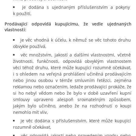
je dodána s ujednaným příslušenstvím a pokyny
k použití,
Prodávající odpovídá kupujícímu, že vedle ujednaných
vlastností:
je věc vhodná k účelu, k němuž se věc tohoto druhu
obvykle používá,
věc množstvím, jakostí a dalšími vlastnostmi, včetně
životnosti, funkčnosti, odpovídá obvyklým vlastnostem
věcí téhož druhu, které může kupující rozumně očekávat,
i s ohledem na veřejná prohlášení učiněná prodávajícím
nebo jinou osobou v témže smluvním řetězci, zejména
reklamou nebo označením, ledaže prodávající prokáže, že
si ho nebyl vědom nebo že bylo v době uzavření kupní
smlouvy upraveno alespoň srovnatelným způsobem,
jakým bylo učiněno, anebo že na rozhodnutí o koupi
nemohlo mít vliv,
je věc dodána s příslušenstvím, které může kupující
rozumně očekávat,
věc odpovídá jakostí nebo provedením vzorku nebo