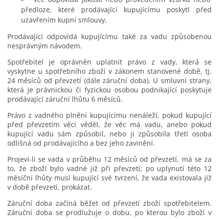
předloze, které prodávající kupujícímu poskytl před
uzavřením kupní smlouvy.
Prodávající odpovídá kupujícímu také za vadu způsobenou
nesprávným návodem.
Spotřebitel je oprávněn uplatnit právo z vady, která se
vyskytne u spotřebního zboží v zákonem stanovené době, tj.
24 měsíců od převzetí (dále záruční doba). U smluvní strany,
která je právnickou či fyzickou osobou podnikající poskytuje
prodávající záruční lhůtu 6 měsíců.
Právo z vadného plnění kupujícímu nenáleží, pokud kupující
před převzetím věci věděl, že věc má vadu, anebo pokud
kupující vadu sám způsobil, nebo ji způsobila třetí osoba
odlišná od prodávajícího a bez jeho zavinění.
Projeví-li se vada v průběhu 12 měsíců od převzetí, má se za
to, že zboží bylo vadné již při převzetí; po uplynutí této 12
měsíční lhůty musí kupující své tvrzení, že vada existovala již
v době převzetí, prokázat.
Záruční doba začíná běžet od převzetí zboží spotřebitelem.
Záruční doba se prodlužuje o dobu, po kterou bylo zboží v