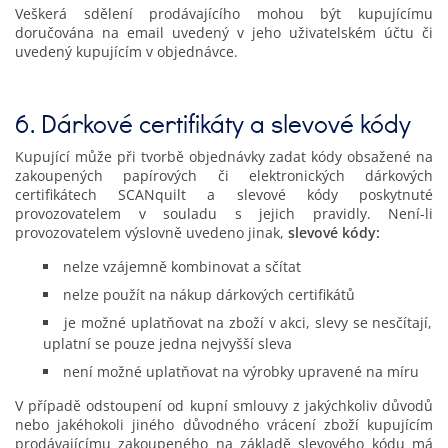
Veškerá sdělení prodávajícího mohou být kupujícímu
doručována na email uvedený v jeho uživatelském účtu či
uvedený kupujícím v objednávce.
6. Dárkové certifikáty a slevové kódy
Kupující může při tvorbě objednávky zadat kódy obsažené na
zakoupených papírových či elektronických dárkových
certifikátech SCANquilt a slevové kódy poskytnuté
provozovatelem v souladu s jejich pravidly. Není-li
provozovatelem výslovně uvedeno jinak,
slevové kódy:
nelze vzájemně kombinovat a sčítat
nelze použít na nákup dárkových certifikátů
je možné uplatňovat na zboží v akci, slevy se nesčítají,
uplatní se pouze jedna nejvyšší sleva
není možné uplatňovat na výrobky upravené na míru
V případě odstoupení od kupní smlouvy z jakýchkoliv důvodů
nebo jakéhokoli jiného důvodného vrácení zboží kupujícím
prodávajícímu zakoupeného na základě slevového kódu má