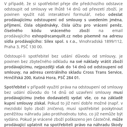
V případě, že si spotřebitel přeje dle předchozího odstavce
odstoupit od smlouvy ve lhůtě 14 dnů od převzetí zboží, je
povinen využít náš interaktivní formulář, nebo
odeslat
prodávajícímu odstoupení od smlouvy s uvedením jména,
příjmení, čísla objednávky, čísla účtu pro vrácení peněz,
číselného kódu vráceného zboží
na email
prodávajícího
eshop@scanquilt.cz nebo písemně na adresu
sídla prodávajícího: Silex spol. s r.o.,
Vinohradská 1899/112,
Praha 3, PSČ 130 00.
Odstoupí-li spotřebitel bez udání důvodu od smlouvy, je
povinen bez zbytečného odkladu
na své náklady vrátit zboží
prodávajícímu, nejpozději však do 14 dnů od odstoupení od
smlouvy, na adresu centrálního skladu Cross Trans Service,
Hrnčířská 200, Kutná Hora, PSČ 284 01.
Spotřebitel
v případě využití práva na odstoupení od smlouvy
bez udání důvodu do 14 dnů od uzavření smlouvy
musí
prodávajícímu (nebo dodavateli) vydat vše, co na základě
kupní smlouvy získal.
Pokud to již není dobře možné (např. v
mezidobí bylo zboží zničeno), musí spotřebitel poskytnout
peněžitou náhradu jako protihodnotu toho, co již nemůže být
vydáno. Pokud je vrácené zboží poškozeno jen částečně,
může
prodávající uplatnit na spotřebiteli právo na náhradu škody