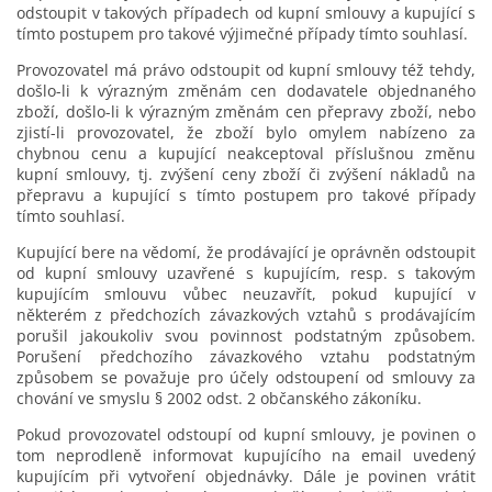
odstoupit v takových případech od kupní smlouvy a kupující s
tímto postupem pro takové výjimečné případy tímto souhlasí.
Provozovatel má právo odstoupit od kupní smlouvy též tehdy,
došlo-li k výrazným změnám cen dodavatele objednaného
zboží, došlo-li k výrazným změnám cen přepravy zboží, nebo
zjistí-li provozovatel, že zboží bylo omylem nabízeno za
chybnou cenu a kupující neakceptoval příslušnou změnu
kupní smlouvy, tj. zvýšení ceny zboží či zvýšení nákladů na
přepravu a kupující s tímto postupem pro takové případy
tímto souhlasí.
Kupující bere na vědomí, že prodávající je oprávněn odstoupit
od kupní smlouvy uzavřené s kupujícím, resp. s takovým
kupujícím smlouvu vůbec neuzavřít, pokud kupující v
některém z předchozích závazkových vztahů s prodávajícím
porušil jakoukoliv svou povinnost podstatným způsobem.
Porušení předchozího závazkového vztahu podstatným
způsobem se považuje pro účely odstoupení od smlouvy za
chování ve smyslu § 2002 odst. 2 občanského zákoníku.
Pokud provozovatel odstoupí od kupní smlouvy, je povinen o
tom neprodleně informovat kupujícího na email uvedený
kupujícím při vytvoření objednávky. Dále je povinen vrátit