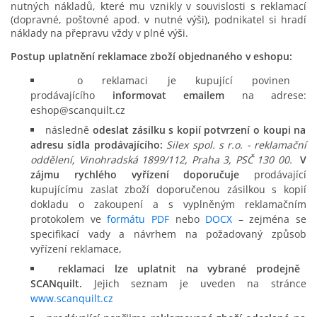
nutných nákladů, které mu vznikly v souvislosti s reklamací
(dopravné, poštovné apod. v nutné výši), podnikatel si hradí
náklady na přepravu vždy v plné výši.
Postup uplatnění reklamace zboží objednaného v eshopu:
o reklamaci je kupující povinen
prodávajícího
informovat emailem
na adrese:
eshop@scanquilt.cz
následně
odeslat zásilku s kopií potvrzení o koupi na
adresu sídla prodávajícího:
Silex spol. s r.o. - reklamační
oddělení, Vinohradská 1899/112, Praha 3, PSČ 130 00.
V
zájmu rychlého vyřízení doporučuje
prodávající
kupujícímu zaslat zboží doporučenou zásilkou s kopií
dokladu o zakoupení a s vyplněným reklamačním
protokolem ve
formátu PDF
nebo
DOCX
– zejména se
specifikací vady a návrhem na požadovaný způsob
vyřízení reklamace,
reklamaci lze uplatnit na vybrané prodejně
SCANquilt.
Jejich seznam je uveden na stránce
www.scanquilt.cz