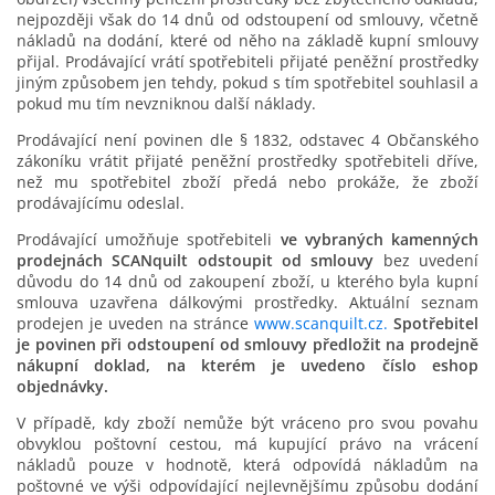
nejpozději však do 14 dnů od odstoupení od smlouvy, včetně
nákladů na dodání, které od něho na základě kupní smlouvy
přijal. Prodávající vrátí spotřebiteli přijaté peněžní prostředky
jiným způsobem jen tehdy, pokud s tím spotřebitel souhlasil a
pokud mu tím nevzniknou další náklady.
Prodávající není povinen dle § 1832, odstavec 4 Občanského
zákoníku vrátit přijaté peněžní prostředky spotřebiteli dříve,
než mu spotřebitel zboží předá nebo prokáže, že zboží
prodávajícímu odeslal.
Prodávající umožňuje spotřebiteli
ve vybraných kamenných
prodejnách SCANquilt odstoupit od smlouvy
bez uvedení
důvodu do 14 dnů od zakoupení zboží, u kterého byla kupní
smlouva uzavřena dálkovými prostředky. Aktuální seznam
prodejen je uveden na stránce
www.scanquilt.cz.
Spotřebitel
je povinen při odstoupení od smlouvy předložit na prodejně
nákupní doklad, na kterém je uvedeno číslo eshop
objednávky.
V případě, kdy zboží nemůže být vráceno pro svou povahu
obvyklou poštovní cestou, má kupující právo na vrácení
nákladů pouze v hodnotě, která odpovídá nákladům na
poštovné ve výši odpovídající nejlevnějšímu způsobu dodání