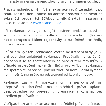
místo práva na výměnu zboží právo na přiměřenou slevu.
Práva z vadného plnění (dále reklamace vady)
lze uplatnit po
celou záruční dobu přímo na adrese prodávajícího nebo na
vybraných prodejnách SCANquilt,
jejichž aktuální seznam je
uveden na adrese
www.scanquilt.cz.
Při reklamaci vady je kupující povinen prokázat uzavření
kupní smlouvy,
zejména předložit potvrzení o koupi (faktura
nebo paragon s číslem objednávky
uskutečněné prostředky
dálkové komunikace).
Lhůta pro vyřízení reklamace včetně odstranění vady je 30
dní
ode dne uplatnění reklamace. Prodávající je oprávněn
dohodnout se se spotřebitelem na prodloužení této lhůty. V
případě překročení maximální lhůty pro vyřízení reklamace
má spotřebitel nárok na výměnu zboží za nové. Pokud výměna
není možná, má právo na odstoupení od kupní smlouvy.
Reklamaci zásilky, tj. poškození či jiné nesrovnalosti při
přepravě a doručení, má spotřebitel právo uplatnit
bezprostředně po převzetí u přepravce a oznámit bez
prodlení prodávajícímu.
V případě uznané reklamace má spotřebitel právo na úhradu