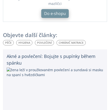
mazlíčci
Do e-shopu
Objevte další články:
PÉČE
HYGIENA
POVLEČENÍ
CHRÁNIČ MATRACE
Akné a povlečení: Bojujte s pupínky během
spánku