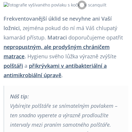
Frekventovanější úklid se nevyhne ani Vaší
ložnici,
zejména pokud do ní má Váš chlupatý
kamarád přístup.
Matraci
doporučujeme opatřit
nepropustným, ale prodyšným chráničem
matrace
.
Hygienu svého lůžka výrazně zvýšíte
polštáři
a
přikrývkami v antibakteriální a
antimikrobiální úpravě
.
Náš tip:
Vybírejte polštáře se snímatelným povlakem –
ten snadno vyperete a výrazně prodloužíte
intervaly mezi praním samotného polštáře.