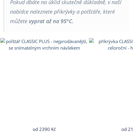
Pokud dbáte na úklid skutečně důkladně, v naší
nabídce naleznete přikrývky a polštáře, které
můžete
vyprat až na 95°C.
od
2390 Kč
od
21