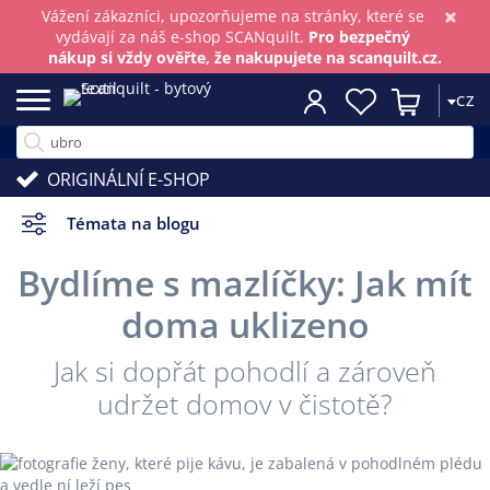
×
Vážení zákazníci, upozorňujeme na stránky, které se
vydávají za náš e-shop SCANquilt.
Pro bezpečný
nákup si vždy ověřte, že nakupujete na scanquilt.cz.
CZ
ORIGINÁLNÍ E-SHOP
Témata na blogu
Bydlíme s mazlíčky: Jak mít
doma uklizeno
Jak si dopřát pohodlí a zároveň
udržet domov v čistotě?