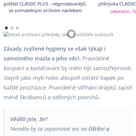
polštář CLASSIC PLUS - nejprodávanější,
přikrývka CLASSIC
se snímatelným vrchním návlekem
celoroční - h
Zásady zvýšené hygieny se však týkají i
samotného mazla a jeho věcí.
Pravidelné
koupání a kartáčování by mělo být samozřejmostí,
stejně jako mytí nebo alespoň otírání tlapek po
každé procházce. Pravidelné stříhání drápků zajistí
méně škrábanců a odřených povrchů.
Věděli jste, že?
Nemělo by se zapomínat ani na
čištění a