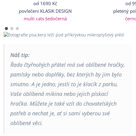
od
1690 Kč
od
9
povlečení KLASIK DESIGN
pletený po
multi cats šedočerná
čern
Náš tip:
Řada čtyřnohých přátel má své oblíbené hračky,
pamlsky nebo doplňky, bez kterých by jim bylo
smutno. A je jedno, jestli to je klacík z parku,
Vaše oblíbená mikina nebo jejich pískací
hračka. Můžete je také vzít do chovatelských
potřeb a nechat je, ať si sami vyberou své
oblíbené věci.