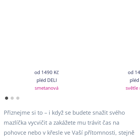
od
1490 Kč
od
14
pléd DELI
pléd
smetanová
světle
Přiznejme si to – i když se budete snažit svého
mazlíčka vycvičit a zakážete mu trávit čas na
pohovce nebo v křesle ve Vaší přítomnosti, stejně