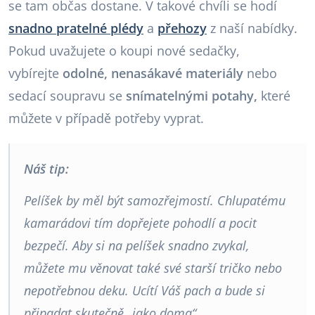
se tam občas dostane. V takové chvíli se hodí
snadno pratelné plédy
a
přehozy
z naší nabídky.
Pokud uvažujete o koupi nové sedačky,
vybírejte
odolné, nenasákavé materiály
nebo
sedací soupravu se
snímatelnými potahy,
které
můžete v případě potřeby vyprat.
Náš tip:
Pelíšek by měl být samozřejmostí. Chlupatému
kamarádovi tím dopřejete pohodlí a pocit
bezpečí. Aby si na pelíšek snadno zvykal,
můžete mu věnovat také své starší tričko nebo
nepotřebnou deku. Ucítí Váš pach a bude si
připadat skutečně „jako doma“.