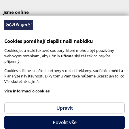
Jsme online
Cookies pomáhají zlepšit naši nabídku
Cookies jsou malé textové soubory, které mohou být používány
webovými stránkami, aby učinily uživatelský zážitek co nejvíce
příjemný.
Cookies sdílíme s našimi partnery v oblasti reklamy, sociálních médií a
k analýze návštěvnosti. Díky tomu Vám také můžeme ukázat jen to, co
Vás skutečně zajímá.
© 2026 SCANquilt - všechna práva vyhrazena
Více informací o cookies
This site is protected by reCAPTCHA and the
Google
Privacy Policy
and
Terms of Service
apply.
Upravit
Povolit vše