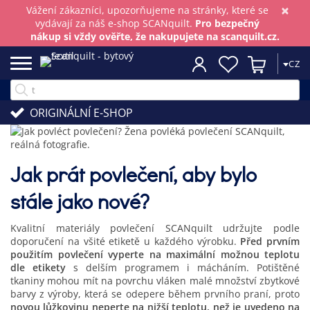
×
Vážení zákazníci, upozorňujeme na stránky, které se
vydávají za náš e-shop SCANquilt.
Pro bezpečný
nákup si vždy ověřte, že nakupujete na scanquilt.cz.
CZ
ORIGINÁLNÍ E-SHOP
Jak prát povlečení, aby bylo
stále jako nové?
Kvalitní materiály povlečení SCANquilt udržujte podle
doporučení na všité etiketě u každého výrobku.
Před prvním
použitím povlečení vyperte na maximální možnou teplotu
dle etikety
s delším programem i mácháním. Potištěné
tkaniny mohou mít na povrchu vláken malé množství zbytkové
barvy z výroby, která se odepere během prvního praní, proto
novou lůžkovinu neperte na nižší teplotu, než je uvedeno na