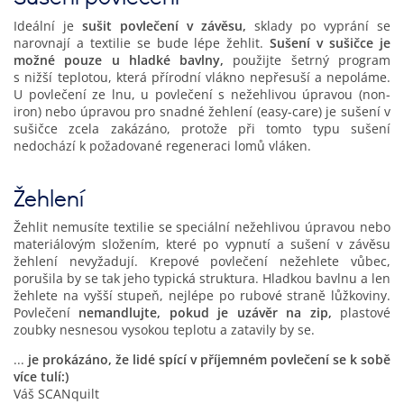
Ideální je
sušit povlečení v závěsu,
sklady po vyprání se
narovnají a textilie se bude lépe žehlit.
Sušení v sušičce je
možné pouze u hladké bavlny,
použijte šetrný program
s nižší teplotou, která přírodní vlákno nepřesuší a nepoláme.
U povlečení ze lnu, u povlečení s nežehlivou úpravou (non-
iron) nebo úpravou pro snadné žehlení (easy-care) je sušení v
sušičce zcela zakázáno, protože při tomto typu sušení
nedochází k požadované regeneraci lomů vláken.
Žehlení
Žehlit nemusíte textilie se speciální nežehlivou úpravou nebo
materiálovým složením, které po vypnutí a sušení v závěsu
žehlení nevyžadují. Krepové povlečení nežehlete vůbec,
porušila by se tak jeho typická struktura. Hladkou bavlnu a len
žehlete na vyšší stupeň, nejlépe po rubové straně lůžkoviny.
Povlečení
nemandlujte, pokud je uzávěr na zip,
plastové
zoubky nesnesou vysokou teplotu a zatavily by se.
...
je prokázáno, že lidé spící v příjemném povlečení se k sobě
více tulí:)
Váš SCANquilt