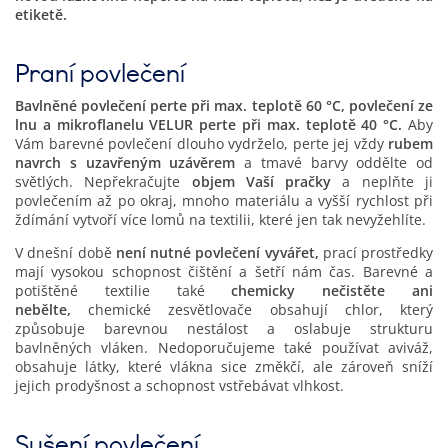
etiketě.
Praní povlečení
Bavlněné povlečení perte při max. teplotě 60 °C, povlečení ze
lnu a mikroflanelu VELUR perte při max. teplotě 40 °C.
Aby
Vám barevné povlečení dlouho vydrželo, perte jej vždy
rubem
navrch s uzavřeným uzávěrem
a tmavé barvy oddělte od
světlých. Nepřekračujte
objem Vaší pračky
a neplňte ji
povlečením až po okraj, mnoho materiálu a vyšší rychlost při
ždímání vytvoří více lomů na textilii, které jen tak nevyžehlíte.
V dnešní době
není nutné povlečení vyvářet,
prací prostředky
mají vysokou schopnost čištění a šetří nám čas. Barevné a
potištěné textilie také
chemicky nečistěte ani
nebělte,
chemické zesvětlovače obsahují chlor, který
způsobuje barevnou nestálost a oslabuje strukturu
bavlněných vláken. Nedoporučujeme také používat aviváž,
obsahuje látky, které vlákna sice změkčí, ale zároveň sníží
jejich prodyšnost a schopnost vstřebávat vlhkost.
Sušení povlečení