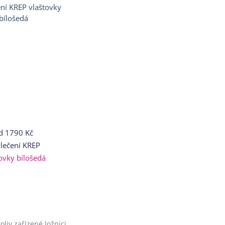
d
1790 Kč
lečení KREP
ovky bílošedá
liv zařízené ložnici.