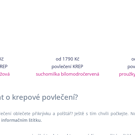
Kč
od
1790 Kč
o
KREP
povlečení KREP
pov
ůžová
suchomilka bílomodročervená
proužk
t o krepové povlečení?
ečení oblečete přikrývku a polštář? Ještě s tím chvíli počkejte. 
 informačním štítku.