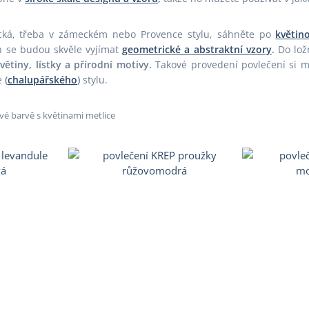
ická, třeba v zámeckém nebo Provence stylu, sáhněte po
květin
h se budou skvěle vyjímat
geometrické a abstraktní vzory
.
Do lož
větiny, lístky a přírodní motivy.
Takové provedení povlečení si m
e
(
chalupářského
)
stylu.