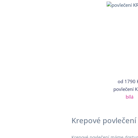
od
1790 
povlečení 
bílá
Krepové povlečení
Krepové povlečení máme dostu