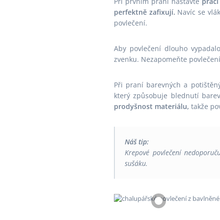
Při prvním praní nastavte
prací
perfektně zafixují.
Navíc se vlák
povlečení.
Aby povlečení dlouho vypadal
zvenku. Nezapomeňte povlečení
Při praní barevných a potiště
který způsobuje blednutí bare
prodyšnost materiálu,
takže pov
Náš tip:
Krepové povlečení nedoporučuj
sušáku.