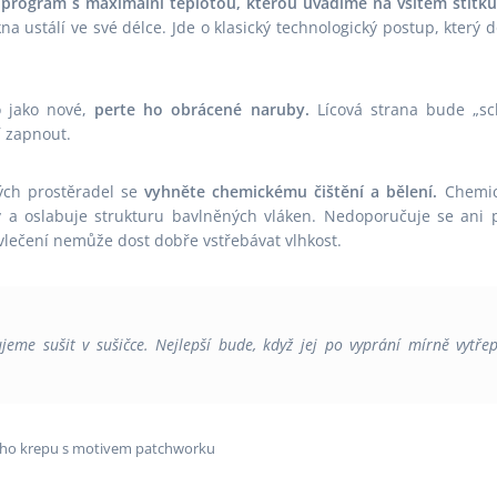
 program s maximální teplotou, kterou uvádíme na všitém štítku
na ustálí ve své délce. Jde o klasický technologický postup, kte
o jako nové,
perte ho obrácené naruby.
Lícová strana bude „sc
 zapnout.
ných prostěradel se
vyhněte chemickému čištění a bělení.
Chemick
v a oslabuje strukturu bavlněných vláken. Nedoporučuje se ani
lečení nemůže dost dobře vstřebávat vlhkost.
eme sušit v sušičce. Nejlepší bude, když jej po vyprání mírně vytře