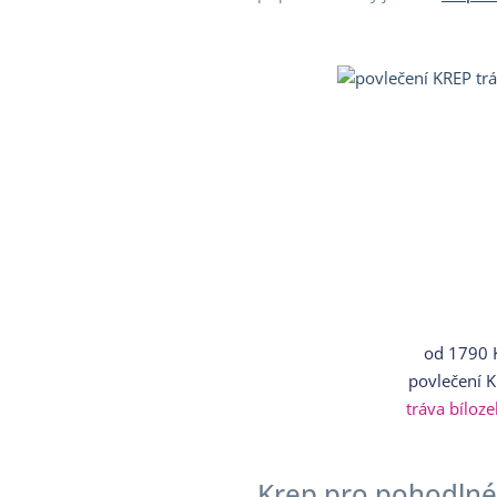
od
1790 
povlečení 
tráva bíloze
Krep pro pohodlné