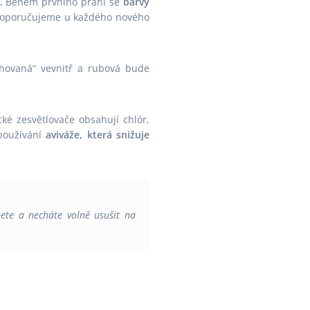
.
Během prvního praní se
barvy
rý doporučujeme u každého nového
hovaná“ vevnitř a rubová bude
é zesvětlovače obsahují chlór,
 používání
aviváže, která snižuje
pete a necháte volně usušit na