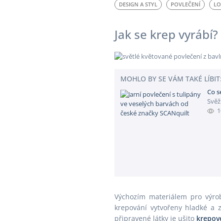
DESIGN A STYL
POVLEČENÍ
LO
Jak se krep vyrábí?
MOHLO BY SE VÁM TAKÉ LÍBIT
Co se
Svěž
1
Výchozím materiálem pro výrob
krepování vytvořeny hladké a 
připravené látky je ušito
krepov