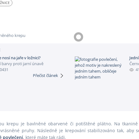
ŽNICE
Inspirace
Polštáře
Jaro
Povlečení
Jersey
Prostírání
Kuchyňská zástěra
Prostěradla
:
 nosí na jaře v ložnici?
Jedn
í barvy proti jarní únavě
Černo
0431
4
Přečíst článek
u krepu je bavlněné obarvené či potištěné plátno. Na tkanině
zvrásněné pruhy. Následně je krepování stabilizováno tak, aby s
é povlečení
,
které máte tak rádi.