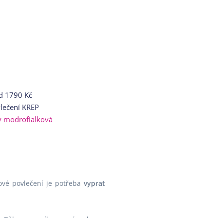
d
1790 Kč
lečení KREP
y modrofialková
Nové povlečení je potřeba
vyprat