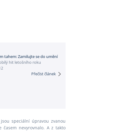
Velikonoce
Vánoce
Zima
Župan
ím tahem: Zamilujte se do umění
bílý hit letošního roku
12
Přečíst článek
 jsou speciální úpravou zvanou
e časem nevyrovnalo. A z takto