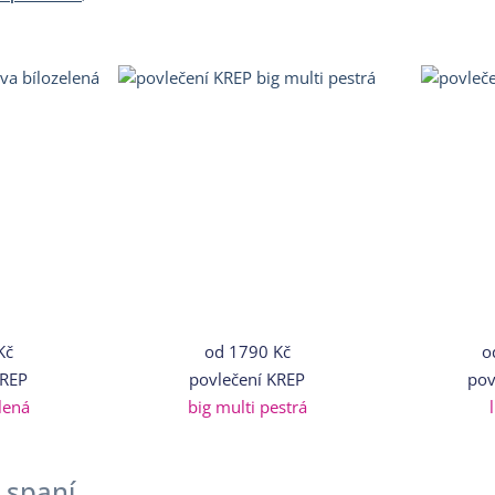
Kč
od
1790 Kč
o
KREP
povlečení KREP
pov
lená
big multi pestrá
 spaní