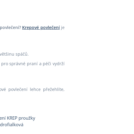
 povlečení?
Krepové povlečení
je
 většinu spáčů.
 pro správné praní a péči vydrží
é povlečení lehce přežehlíte,