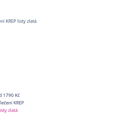
d
1790 Kč
lečení KREP
listy zlatá