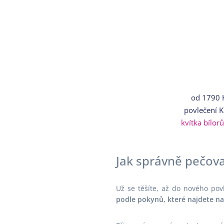
od
1790 
povlečení 
kvítka bílor
Jak správně pečova
Už se těšíte, až do nového povl
podle pokynů, které najdete na