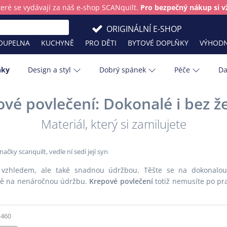
teré se vydávají za náš e-shop SCANquilt.
Pro bezpečný nákup si vž
ORIGINÁLNÍ E-SHOP
OUPELNA
KUCHYNĚ
PRO DĚTI
BYTOVÉ DOPLŇKY
VÝHODN
nky
Design a styl
Dobrý spánek
Péče
Da
vé povlečení: Dokonalé i bez ž
Barva roku
Kuchyňské 
Materiál, který si zamilujete
lštáře?
Skladování přikrývek, polštářů a chrá
Masky na spaní: Komfort a relaxace
Tipy na ty nejlepší svatební dary
Bavlna
Ložnice
 prodejny
 čistotu?
cestách
matrací
em
Cestování
Léto
Chránič matrace
Masky na sp
odejně
vzhledem, ale také snadnou údržbou. Těšte se na dokonalou
Děti
Obývací pok
ně na nenáročnou údržbu.
Krepové povlečení
totiž nemusíte po pran
Bydlíme s mazlíčky: Jak mít doma ukli
Spánek v průběhu let: Dospělí
Hygge
Plédy
Zlaté léto v Toskánsku: Slow living po i
Hygiena
Podzim
460
Infografika
Pokojové ros