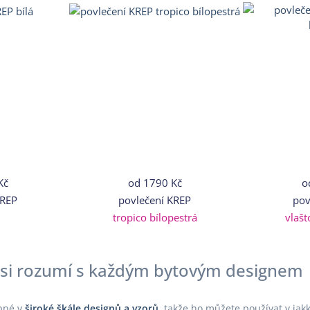
Kč
od
1790 Kč
o
KREP
povlečení KREP
pov
tropico bílopestrá
vlašt
 si rozumí s každým bytovým designem
pné v
široké škále designů a vzorů
,
takže ho můžete používat v jakko