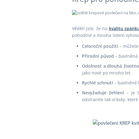
Věděli jste, že na
kvalitu spánk
pohodlné a mnoha lidem vyhovuj
Celoroční použití
– můžete 
Přírodní původ
– bavlněná 
Odolnost a dlouhá životno
jako nové po mnoho let.
Rychlé schnutí
– bavlněné k
Nevyžaduje žehlení
– je t
odstraníte tak vrásky, kter