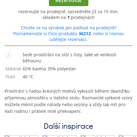
Rezervovat
rezervujte na prodejně, vyzvedněte již za 15 min.
skladem na
1
prodejnách
Chcete se na výrobek jen podívat na prodejně?
Poznamenejte si číslo produktu
36212
, nebo si rovnou
udělejte rezervaci.
šedé prostírání na stůl s listy, také ve velikosti
běhounu
Materiál
65% bavlna 35% polyester
Praní
40 °C
Prostírání s řadou krásných motivů vykouzlí během okamžiku
příjemnou atmosféru u Vašeho stolu. Rozmanité vytkané vzory
můžete měnit podle nálady nebo sezóny a vždy tak mít pro
Vaši rodinu i přátele milé překvapení.
Další inspirace