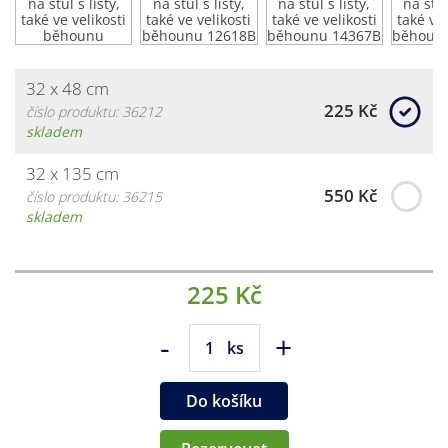
32 x 48 cm
225 Kč
číslo produktu: 36212
skladem
32 x 135 cm
550 Kč
číslo produktu: 36215
skladem
225 Kč
-
+
ks
Do košíku