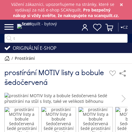
×
Vážení zákazníci, upozorňujeme na stránky, které se
vydávají za náš e-shop SCANquilt.
Pro bezpečný
nákup si vždy ověřte, že nakupujete na scanquilt.cz.
CZ
ORIGINÁLNÍ E-SHOP
/
prostírání
prostírání MOTIV listy a bobule
šedočervená