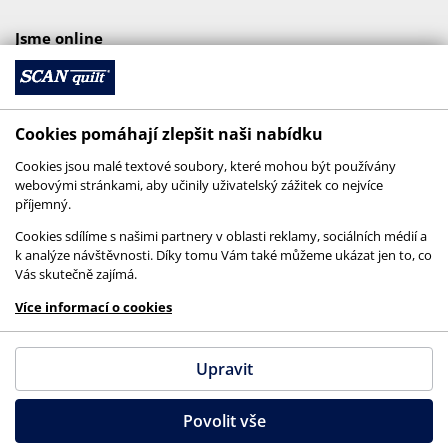
Jsme online
Cookies pomáhají zlepšit naši nabídku
Cookies jsou malé textové soubory, které mohou být používány
webovými stránkami, aby učinily uživatelský zážitek co nejvíce
příjemný.
Cookies sdílíme s našimi partnery v oblasti reklamy, sociálních médií a
k analýze návštěvnosti. Díky tomu Vám také můžeme ukázat jen to, co
Vás skutečně zajímá.
© 2026 SCANquilt - všechna práva vyhrazena
Více informací o cookies
This site is protected by reCAPTCHA and the
Google
Privacy Policy
and
Terms of Service
apply.
Upravit
Povolit vše