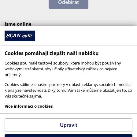
Odebírat
Jsme online
Cookies pomáhají zlepšit naši nabídku
Cookies jsou malé textové soubory, které mohou být používány
webovými stránkami, aby učinily uživatelský zážitek co nejvíce
příjemný.
Cookies sdílíme s našimi partnery v oblasti reklamy, sociálních médií a
k analýze návštěvnosti. Díky tomu Vám také můžeme ukázat jen to, co
Vás skutečně zajímá.
© 2026 SCANquilt - všechna práva vyhrazena
Více informací o cookies
This site is protected by reCAPTCHA and the
Google
Privacy Policy
and
Terms of Service
apply.
Upravit