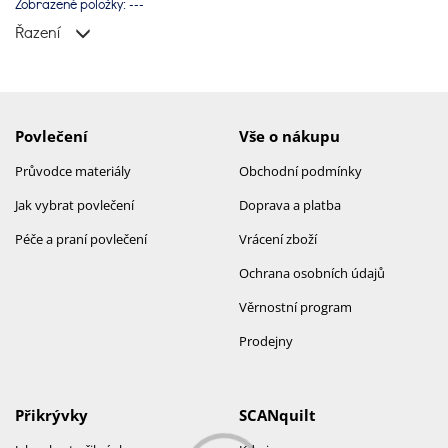
originálním doplňkem do interiéru, ideálním dárkem nebo
Zobrazené položky:
---
měkkým polštářkem, se kterým nebudete v noci sami.
Řazení
Všechny designy najdete exkluzivně pouze v síti prodejen a
e-shopu SCANquilt.
Povlečení
Vše o nákupu
Průvodce materiály
Obchodní podmínky
Jak vybrat povlečení
Doprava a platba
Péče a praní povlečení
Vrácení zboží
Ochrana osobních údajů
Věrnostní program
Prodejny
Přikrývky
SCANquilt