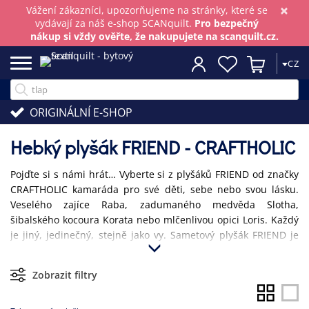
×
Vážení zákazníci, upozorňujeme na stránky, které se
vydávají za náš e-shop SCANquilt.
Pro bezpečný
nákup si vždy ověřte, že nakupujete na scanquilt.cz.
CZ
ORIGINÁLNÍ E-SHOP
Hebký plyšák FRIEND - CRAFTHOLIC
Pojďte si s námi hrát… Vyberte si z plyšáků FRIEND od značky
CRAFTHOLIC kamaráda pro své děti, sebe nebo svou lásku.
Veselého zajíce Raba, zadumaného medvěda Slotha,
šibalského kocoura Korata nebo mlčenlivou opici Loris. Každý
je jiný, jedinečný, stejně jako vy. Sametový plyšák FRIEND je
mimořádně jemný, na pohled i na dotek příjemný tvor, který
se zrodil v tokijském designovém studiu Accent, aby pod
Zobrazit filtry
značkou CRAFTHOLIC potěšil všechny generace bez rozdílu
věku nebo pohlaví. Naši přátelé jsou skvělou hračkou,