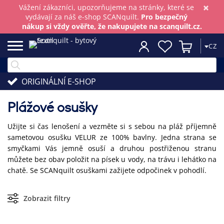
×
Vážení zákazníci, upozorňujeme na stránky, které se
vydávají za náš e-shop SCANquilt.
Pro bezpečný
nákup si vždy ověřte, že nakupujete na scanquilt.cz.
CZ
ORIGINÁLNÍ E-SHOP
Plážové osušky
Užijte si čas lenošení a vezměte si s sebou na pláž příjemně
sametovou osušku VELUR ze 100% bavlny. Jedna strana se
smyčkami Vás jemně osuší a druhou postřiženou stranu
můžete bez obav položit na písek u vody, na trávu i lehátko na
chatě. Se SCANquilt osuškami zažijete odpočinek v pohodlí.
Zobrazit filtry