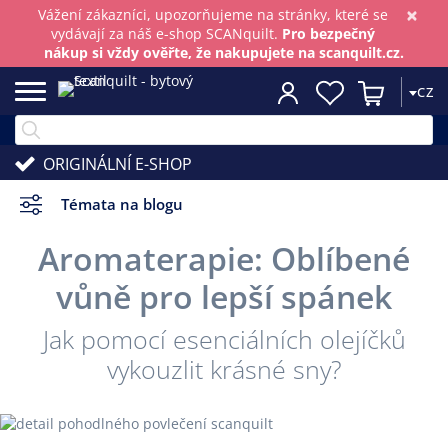
×
Vážení zákazníci, upozorňujeme na stránky, které se
vydávají za náš e-shop SCANquilt.
Pro bezpečný
nákup si vždy ověřte, že nakupujete na scanquilt.cz.
CZ
ORIGINÁLNÍ E-SHOP
Témata na blogu
Aromaterapie: Oblíbené
vůně pro lepší spánek
Jak pomocí esenciálních olejíčků
vykouzlit krásné sny?