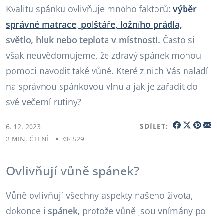
Kvalitu spánku ovlivňuje mnoho faktorů:
výběr
správné matrace, polštáře, ložního prádla,
světlo, hluk nebo teplota v místnosti.
Často si
však neuvědomujeme, že zdravý spánek mohou
pomoci navodit také vůně. Které z nich Vás naladí
na správnou spánkovou vlnu a jak je zařadit do
své večerní rutiny?
SDÍLET:
6. 12. 2023
2 MIN. ČTENÍ
529
Ovlivňují vůně spánek?
Vůně ovlivňují všechny aspekty našeho života,
dokonce i
spánek,
protože vůně jsou vnímány po