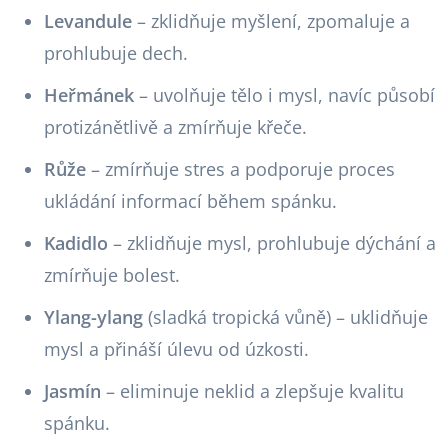
Levandule
– zklidňuje myšlení, zpomaluje a
prohlubuje dech.
Heřmánek
– uvolňuje tělo i mysl, navíc působí
protizánětlivě a zmírňuje křeče.
Růže
– zmírňuje stres a podporuje proces
ukládání informací během spánku.
Kadidlo
– zklidňuje mysl, prohlubuje dýchání a
zmírňuje bolest.
Ylang-ylang
(sladká tropická vůně) – uklidňuje
mysl a přináší úlevu od úzkosti.
Jasmín
– eliminuje neklid a zlepšuje kvalitu
spánku.