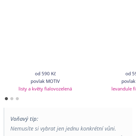
od
590 Kč
od
5
povlak MOTIV
povlak
listy a květy fialovozelená
levandule f
Voňavý tip:
Nemusíte si vybrat jen jednu konkrétní vůni.