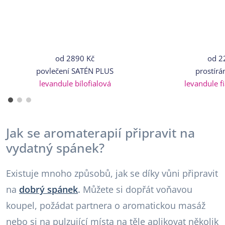
od
2890 Kč
od
2
povlečení SATÉN PLUS
prostírá
levandule bílofialová
levandule f
Jak se aromaterapií připravit na
vydatný spánek?
Existuje mnoho způsobů, jak se díky vůni připravit
na
dobrý spánek
.
Můžete si dopřát voňavou
koupel, požádat partnera o aromatickou masáž
nebo si na pulzující místa na těle aplikovat několik