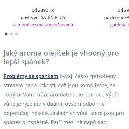
od
2890 Kč
od
29
povlečení SATÉN PLUS
povlečení S
camomille smetanovočervená
gardena b
Jaký aroma olejíček je vhodný pro
lepší spánek?
Problémy se spánkem
bývají často způsobeny
stresem nebo úzkostí, což jsou komplikace, se
kterými Vám může aromaterapie pomoci. Výběr
vůně je ryze individuální, ovšem odborníci
doporučují několik základních vůní, které jsou pro
spánek prospěšné. Patří mezi ně například: