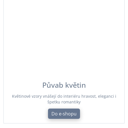
Půvab květin
Květinové vzory vnášejí do interiéru hravost, eleganci i
špetku romantiky
Do e-shopu