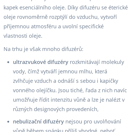
kapek esenciálního oleje. Díky difuzéru se éterické
oleje rovnoměrně rozptýlí do vzduchu, vytvoří
příjemnou atmosféru a uvolní specifické
vlastnosti oleje.
Na trhu je však mnoho difuzérů:
ultrazvukové difuzéry
rozkmitávají molekuly
vody, čímž vytváří jemnou mlhu, která
zvlhčuje vzduch a odnáší s sebou i kapičky
vonného olejíčku. Jsou tiché, řada z nich navíc
umožňuje řídit intenzitu vůně a lze je nalézt v
různých designových provedeních,
nebulizační difuzéry
nejsou pro uvolňování
vůně během spánku příliš vhodné, neboť