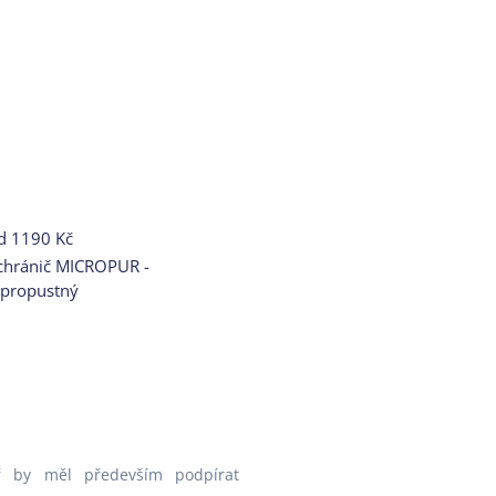
d
1190 Kč
chránič MICROPUR -
propustný
ář by měl především podpírat