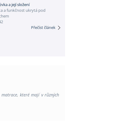
ývka a její složení
ta a funkčnost ukrytá pod
chem
42
Přečíst článek
é matrace, které mají v různých