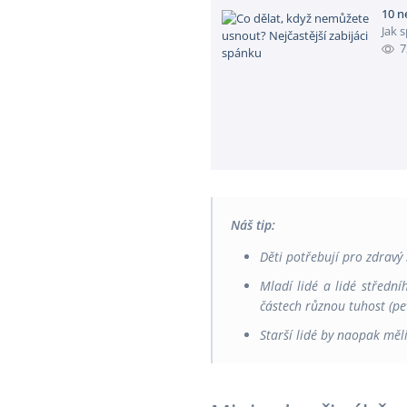
10 n
Jak 
7
Náš tip:
Děti potřebují pro zdravý 
Mladí lidé a lidé střední
částech různou tuhost (pev
S
tarší lidé by naopak měl