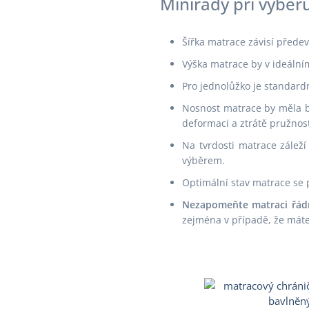
Minirady při výběr
Šířka matrace závisí předev
Výška matrace by v ideální
Pro jednolůžko je standard
Nosnost matrace by měla b
deformaci a ztrátě pružnost
Na tvrdosti matrace zálež
výběrem.
Optimální stav matrace se 
Nezapomeňte matraci řádn
zejména v případě, že mát