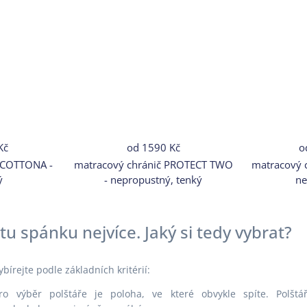
Kč
od
1590 Kč
o
 COTTONA -
matracový chránič PROTECT TWO
matracový 
ý
- nepropustný, tenký
ne
itu spánku nejvíce. Jaký si tedy vybrat?
bírejte podle základních kritérií:
ro výběr polštáře je poloha, ve které obvykle spíte. Polšt