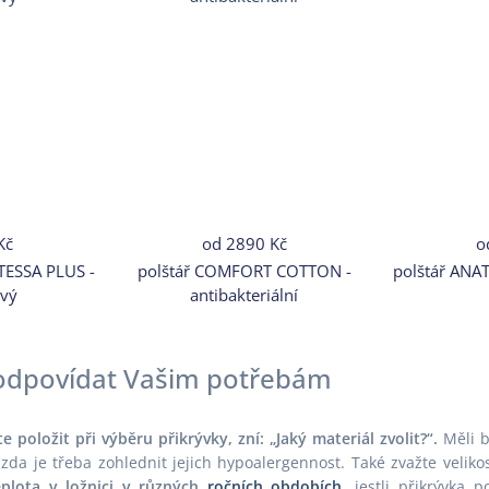
Kč
od
2890 Kč
o
TESSA PLUS -
polštář COMFORT COTTON -
polštář ANA
vý
antibakteriální
 odpovídat Vašim potřebám
 položit při výběru přikrývky, zní: „Jaký materiál zvolit?“.
Měli b
zda je třeba zohlednit jejich hypoalergennost. Také zvažte velikos
eplota v ložnici v různých
ročních obdobích,
jestli přikrývka p