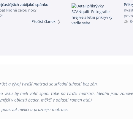
ejčastějších zabijáků spánku
Přikr
spát klidně celou noc?
Kvali
21
povr
Přečíst článek
8
růst a vývoj tvrdší matraci se střední tuhostí bez zón.
ho věku by měli volit spaní také na tvrdší matraci. Ideální jsou zónov
nější v oblasti beder, měkčí v oblasti ramen atd.).
i používat měkčí a pružnější matrace.