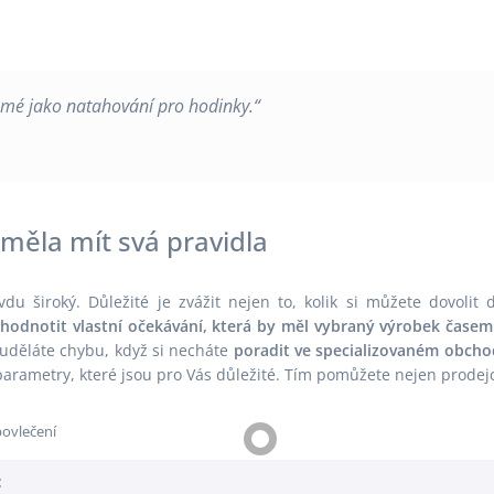
Inspirace
Polštáře
Jaro
Povlečení
Jersey
Prostírání
amé jako natahování pro hodinky.“
Kuchyňská zástěra
Prostěradla
 měla mít svá pravidla
du široký. Důležité je zvážit nejen to, kolik si můžete dovolit
dnotit vlastní očekávání, která by měl vybraný výrobek časem 
euděláte chybu, když si necháte
poradit ve specializovaném obcho
rametry, které jsou pro Vás důležité. Tím pomůžete nejen prodejc
: