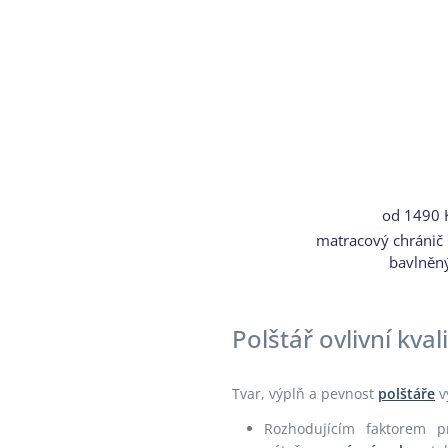
od
1490 
matracový chránič
bavlněn
Polštář ovlivní kval
Tvar, výplň a pevnost
polštáře
vy
Rozhodujícím faktorem p