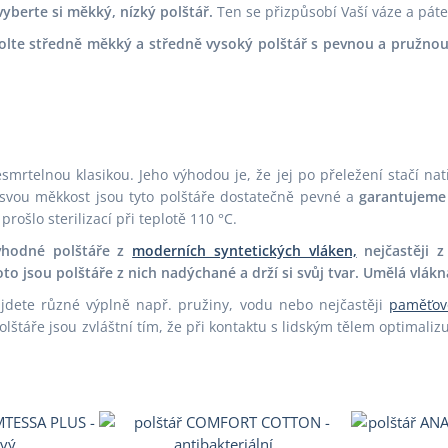
vyberte si měkký, nízký polštář.
Ten se přizpůsobí Vaší váze a pát
zvolte středně měkký a středně vysoký polštář s pevnou a pružnou
smrtelnou klasikou. Jeho výhodou je, že jej po přeležení stačí nat
 svou měkkost jsou tyto polštáře dostatečně pevné a
garantujeme 
prošlo sterilizací při teplotě 110 °C.
 vhodné polštáře z
moderních syntetických vláken,
nejčastěji z
to jsou polštáře z nich nadýchané a drží si svůj tvar. Umělá vlák
jdete různé výplně např. pružiny, vodu nebo nejčastěji
paměťov
lštáře jsou zvláštní tím, že při kontaktu s lidským tělem optimalizu