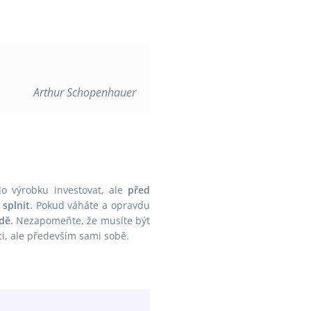
Velikonoce
Vánoce
Zima
Župan
Arthur Schopenhauer
 do výrobku investovat, ale
před
splnit.
Pokud váháte a opravdu
dě.
Nezapomeňte, že musíte být
i, ale především sami sobě.