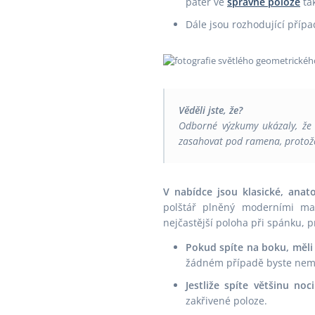
páteř ve
správné poloze
ta
Dále jsou rozhodující přípa
Věděli jste, že?
Odborné výzkumy ukázaly, že s
zasahovat pod ramena, protože
V nabídce jsou klasické, anat
polštář plněný moderními mat
nejčastější poloha při spánku, p
Pokud spíte na boku, měli 
žádném případě byste neměl
Jestliže spíte většinu no
zakřivené poloze.