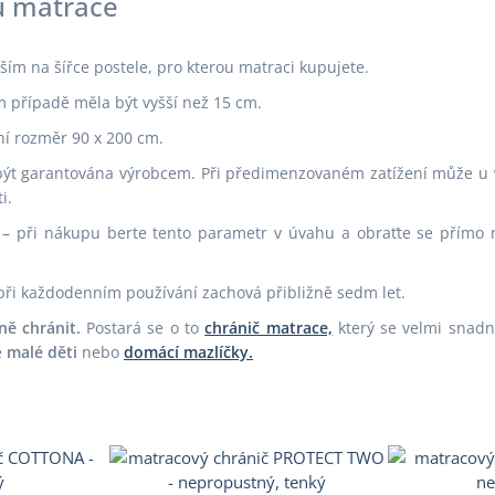
u matrace
ším na šířce postele, pro kterou matraci kupujete.
m případě měla být vyšší než 15 cm.
ní rozměr 90 x 200 cm.
ýt garantována výrobcem. Při předimenzovaném zatížení může u vš
i.
í – při nákupu berte tento parametr v úvahu a obraťte se přímo
při každodenním používání zachová přibližně sedm let.
ě chránit.
Postará se o to
chránič matrace,
který se velmi snadn
e
malé děti
nebo
domácí mazlíčky.