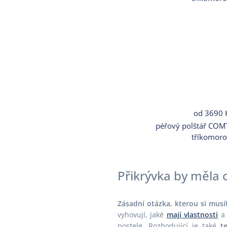
od
3690 
péřový polštář COM
tříkomoro
Přikrývka by měla
Zásadní otázka, kterou si musíte
vyhovují, jaké
mají vlastnosti
a 
postele. Rozhodující je také
t