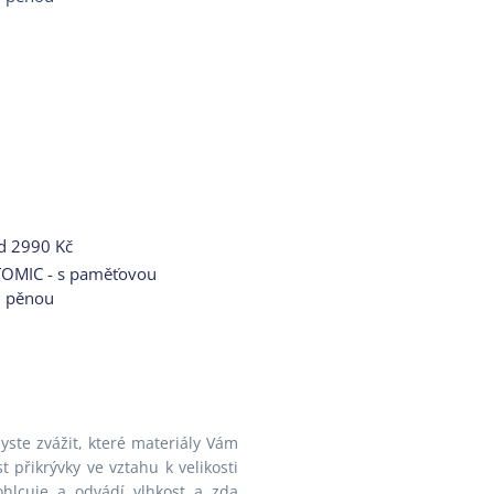
d
2990 Kč
TOMIC - s paměťovou
pěnou
yste zvážit, které materiály Vám
t přikrývky ve vztahu k velikosti
ohlcuje a odvádí vlhkost a zda