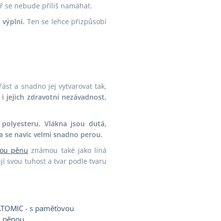
eř se nebude příliš namáhat.
 výplní.
Ten se lehce přizpůsobí
řást a snadno jej vytvarovat tak,
i jejich zdravotní nezávadnost,
 polyesteru. Vlákna jsou dutá,
na se navíc velmi snadno perou.
ou pěnu
známou také jako líná
jí svou tuhost a tvar podle tvaru