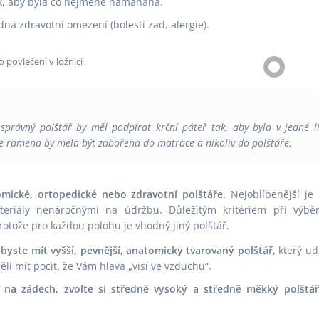
k, aby byla co nejméně namáhána.
dná zdravotní omezení (bolesti zad, alergie).
právný polštář by měl podpírat krční páteř tak, aby byla v jedné li
 ramena by měla být zabořena do matrace a nikoliv do polštáře.
omické, ortopedické nebo zdravotní polštáře.
Nejoblíbenější je 
eriály nenáročnými na údržbu. Důležitým kritériem při výbě
rotože pro každou polohu je vhodný jiný polštář.
byste mít vyšší, pevnější, anatomicky tvarovaný polštář,
který ud
i mít pocit, že Vám hlava „visí ve vzduchu“.
ci na zádech, zvolte si středně vysoký a středně měkký polštář