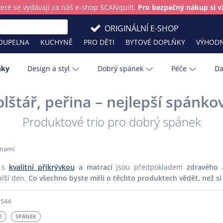
teré se vydávají za náš e-shop SCANquilt.
Pro bezpečný nákup si vž
ORIGINÁLNÍ E-SHOP
OUPELNA
KUCHYNĚ
PRO DĚTI
BYTOVÉ DOPLŇKY
VÝHODN
nky
Design a styl
Dobrý spánek
Péče
Da
lštář, peřina – nejlepší spánk
Barva roku
Kuchyňské 
Produktové trio pro dobrý spánek
lštáře?
Skladování přikrývek, polštářů a chrá
Masky na spaní: Komfort a relaxace
Tipy na ty nejlepší svatební dary
Bavlna
Ložnice
 prodejny
 čistotu?
cestách
matrací
em
Cestování
Léto
Chránič matrace
Masky na sp
odejně
 s
kvalitní přikrývkou
a matrací
jsou předpokladem
zdravého 
Děti
Obývací pok
alší den.
Co všechno byste měli o těchto produktech vědět, než si 
Bydlíme s mazlíčky: Jak mít doma ukli
Spánek v průběhu let: Dospělí
Hygge
Plédy
Zlaté léto v Toskánsku: Slow living po i
544
Hygiena
Podzim
E
SPÁNEK
Infografika
Pokojové ros