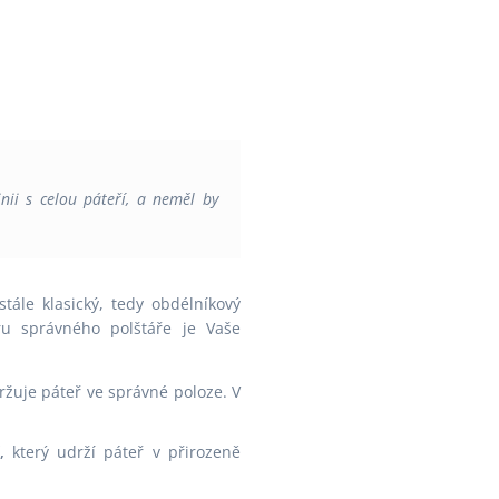
nii s celou páteří, a neměl by
stále klasický, tedy obdélníkový
ru správného polštáře je Vaše
ržuje páteř ve správné poloze. V
,
který udrží páteř v přirozeně