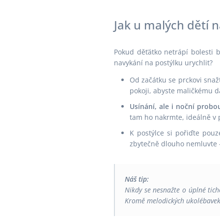
Jak u malých dětí 
Pokud děťátko netrápí bolesti b
navykání na postýlku urychlit?
Od začátku se prckovi snaž
pokoji, abyste maličkému da
Usínání, ale i noční probo
tam ho nakrmte, ideálně v p
K postýlce si pořiďte pou
zbytečně dlouho nemluvte –
Náš tip:
Nikdy se nesnažte o úplné tic
Kromě melodických ukolébavek j