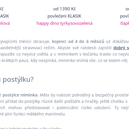
Kč
od
1390 Kč
o
LASIK
povlečení KLASIK
povl
elová
happy dino tyrkysovozelená
tlap
ývajícími měsíci zkracuje,
kojenci od 4 do 6 měsíců
už dokážou 
videlnější stravovací režim. Abyste své ratolesti zajistili
dobrý 
usťte co nejvíce světla a s miminkem v kočárku travte co nejví
krátkých pauz, kdy nespinká, miminko vnímá vše, co se kolem něj 
u postýlku?
ké
postýlce miminka.
Měla by nabízet pohodlný a bezpečný prosto
í přidat do postýlky různé další polštáře a hračky, ještě chvilku 
ech mohou představovat i potenciální riziko udušení. Ty ne
ré plní funkci měkkého mantinelu.