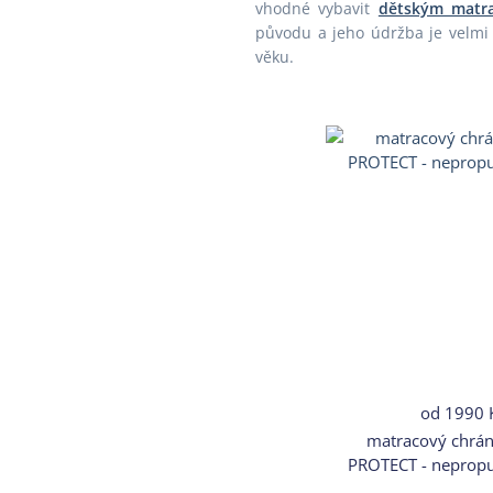
vhodné vybavit
dětským matr
původu a jeho údržba je velmi 
věku.
od
1990 
matracový chrán
PROTECT - nepropu