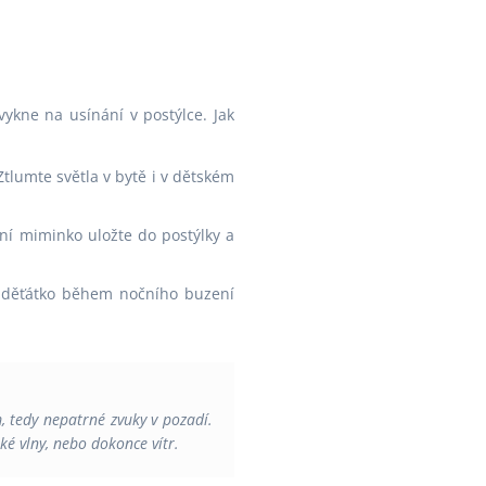
vykne na usínání v postýlce. Jak
Ztlumte světla v bytě i v dětském
ní miminko uložte do postýlky a
 děťátko během nočního buzení
 tedy nepatrné zvuky v pozadí.
é vlny, nebo dokonce vítr.