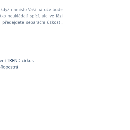
, když namísto Vaší náruče bude
tko neukládají spící, ale
ve fázi
ji
předejdete separační úzkosti,