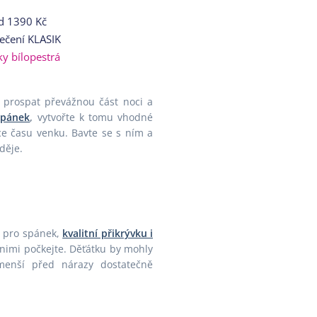
d
1390 Kč
ečení KLASIK
ky bílopestrá
prospat převážnou část noci a
spánek
,
vytvořte k tomu vhodné
ce času venku. Bavte se s ním a
děje.
r pro spánek,
kvalitní přikrývku i
s nimi počkejte. Děťátku by mohly
jmenší před nárazy dostatečně