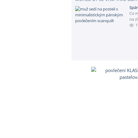
Spán
Co m
na zí
1