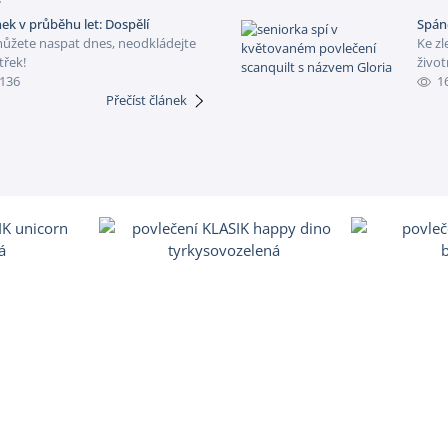
ek v průběhu let: Dospělí
Spáne
ůžete naspat dnes, neodkládejte
Ke zl
třek!
život
136
1
Přečíst článek