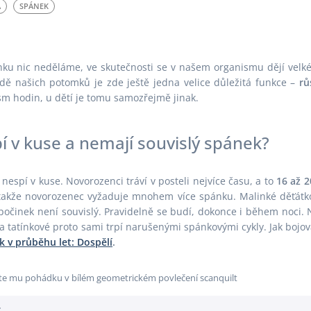
A
SPÁNEK
Inspirace
Polštáře
Jaro
Povlečení
Jersey
Prostírání
ku nic neděláme, ve skutečnosti se v našem organismu dějí velké
Kuchyňská zástěra
Prostěradla
adě našich potomků je zde ještě jedna velice důležitá funkce –
rů
m hodin, u dětí je tomu samozřejmě jinak.
 v kuse a nemají souvislý spánek?
espí v kuse. Novorozenci tráví v posteli nejvíce času, a to
16 až 
 takže novorozenec vyžaduje mnohem více spánku. Malinké děťátk
očinek není souvislý. Pravidelně se budí, dokonce i během noci.
y a tatínkové proto sami trpí narušenými spánkovými cykly. Jak bo
 v průběhu let: Dospělí
.
: