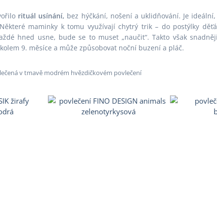
vořilo
rituál usínání,
bez hýčkání, nošení a uklidňování. Je ideální
 Některé maminky k tomu využívají chytrý trik – do postýlky děťá
aždé hned usne, bude se to muset „naučit“. Takto však snadně
 kolem 9. měsíce a může způsobovat noční buzení a pláč.