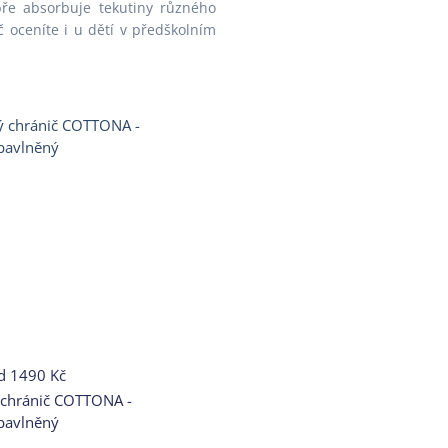
bře absorbuje tekutiny různého
 oceníte i u dětí v předškolním
d
1490 Kč
 chránič COTTONA -
bavlněný