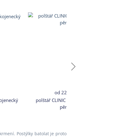
od
2290 Kč
o
kojenecký
polštář CLINIC - s paměťovou
přikrývka CLA
pěnou
lehká - 
mení. Postýlky batolat je proto