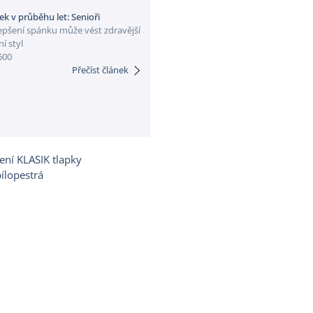
k v průběhu let: Senioři
epšení spánku může vést zdravější
ní styl
600
Přečíst článek