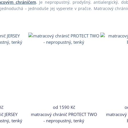
acovým chráničem
.
Je nepropustný, prodyšný, antialergický, do
jednoduchá – jednoduše jej vyperete v pračce. Matracový chránič
Kč
od
1590 Kč
o
ič JERSEY
matracový chránič PROTECT TWO
matracový
stný, tenký
- nepropustný, tenký