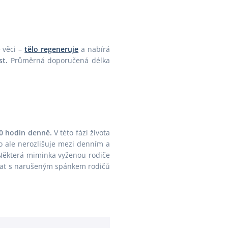
Velikonoce
Vánoce
Zima
 věci –
tělo regeneruje
a nabírá
Župan
st.
Průměrná doporučená délka
20 hodin denně.
V této fázi života
o ale nerozlišuje mezi denním a
 Některá miminka vyženou rodiče
jovat s narušeným spánkem rodičů