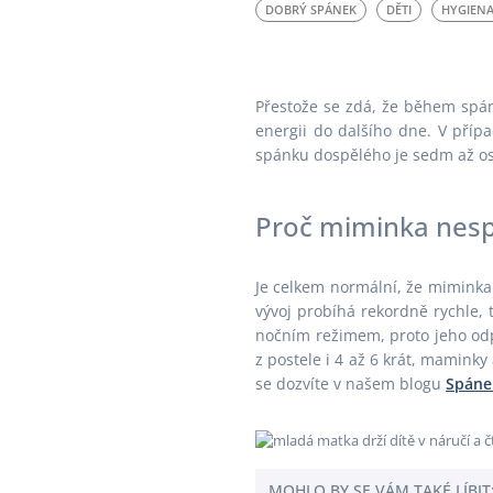
DOBRÝ SPÁNEK
DĚTI
HYGIEN
Přestože se zdá, že během spán
energii do dalšího dne. V příp
spánku dospělého je sedm až os
Proč miminka nespí
Je celkem normální, že miminka n
vývoj probíhá rekordně rychle,
nočním režimem, proto jeho odp
z postele i 4 až 6 krát, mamink
se dozvíte v našem blogu
Spánek
MOHLO BY SE VÁM TAKÉ LÍBIT