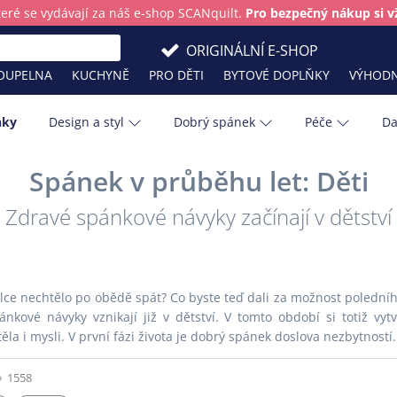
teré se vydávají za náš e-shop SCANquilt.
Pro bezpečný nákup si vž
ORIGINÁLNÍ E-SHOP
OUPELNA
KUCHYNĚ
PRO DĚTI
BYTOVÉ DOPLŇKY
VÝHODN
nky
Design a styl
Dobrý spánek
Péče
Da
Spánek v průběhu let: Děti
Barva roku
Kuchyňské 
Zdravé spánkové návyky začínají v dětství
lštáře?
Skladování přikrývek, polštářů a chrá
Masky na spaní: Komfort a relaxace
Tipy na ty nejlepší svatební dary
Bavlna
Ložnice
 prodejny
 čistotu?
cestách
matrací
em
Cestování
Léto
Chránič matrace
Masky na sp
odejně
olce nechtělo po obědě spát? Co byste teď dali za možnost poledního
Děti
Obývací pok
nkové návyky vznikají již v dětství. V tomto období si totiž vyt
Bydlíme s mazlíčky: Jak mít doma ukli
Spánek v průběhu let: Dospělí
Hygge
Plédy
a i mysli. V první fázi života je dobrý spánek doslova nezbytností.
Zlaté léto v Toskánsku: Slow living po i
Hygiena
Podzim
1558
Infografika
Pokojové ros