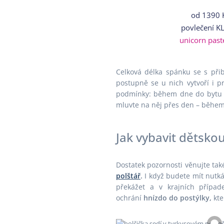
od
1390 
povlečení K
unicorn past
Celková délka spánku se s přib
postupně se u nich vytvoří i pra
podmínky: během dne do bytu vp
mluvte na něj přes den – během 
Jak vybavit dětsko
Dostatek pozornosti věnujte ta
polštář
.
I když budete mít nutkán
překážet a v krajních případ
ochrání
hnízdo do postýlky,
kte