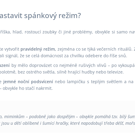
nastavit spánkový režim?
říška, hlad, rostoucí zoubky či jiné problémy, obvykle si samo na
te vytvořit
pravidelný režim,
zejména co se týká večerních rituálů. 
li signál, že se celá domácnost za chvilku odebere do říše snů.
uzení
by mělo doprovázet co nejméně rušivých vlivů – po vykoupá
olotmě, bez ostrého světla, silně hrající hudby nebo televize.
ze
jemné noční podsvícení
nebo lampičku s teplým světlem a na
 obvykle ho stačí nakrmit.
ho, miminkům – podobně jako dospělým – obvykle pomáhá tzv. bílý šum,
sou u dětí oblíbené i šumící hračky, které napodobují třeba déšť, mořsk