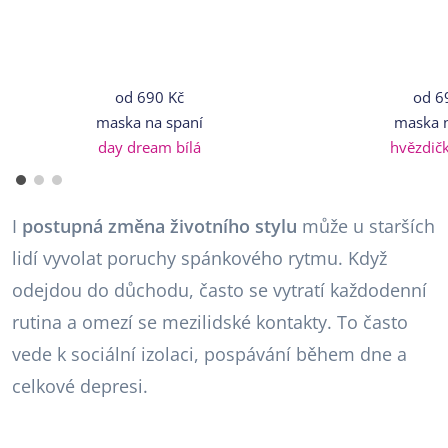
od
690 Kč
od
6
maska na spaní
maska n
day dream bílá
hvězdič
I
postupná změna životního stylu
může u starších
lidí vyvolat poruchy spánkového rytmu. Když
odejdou do důchodu, často se vytratí každodenní
rutina a omezí se mezilidské kontakty. To často
vede k sociální izolaci, pospávání během dne a
celkové depresi.