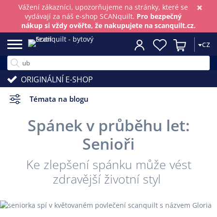
×
Vážení zákazníci, upozorňujeme na stránky, které se
vydávají za náš e-shop SCANquilt.
Pro bezpečný
nákup si vždy ověřte, že nakupujete na scanquilt.cz.
CZ
ORIGINÁLNÍ E-SHOP
Témata na blogu
Spánek v průběhu let:
Senioři
Ke zlepšení spánku může vést
zdravější životní styl