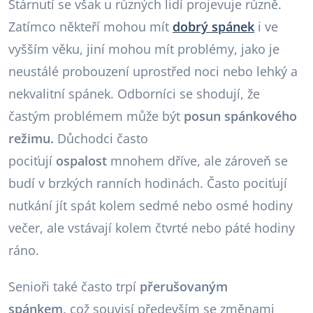
Stárnutí se však u různých lidí projevuje různě.
Zatímco někteří mohou mít
dobrý spánek
i ve
vyšším věku, jiní mohou mít problémy, jako je
neustálé probouzení uprostřed noci nebo lehký a
nekvalitní spánek. Odborníci se shodují, že
častým problémem může být
posun spánkového
režimu.
Důchodci často
pociťují
ospalost
mnohem dříve, ale zároveň se
budí v brzkých ranních hodinách. Často pociťují
nutkání jít spát kolem sedmé nebo osmé hodiny
večer, ale vstávají kolem čtvrté nebo páté hodiny
ráno.
Senioři také často trpí
přerušovaným
spánkem,
což souvisí především se změnami