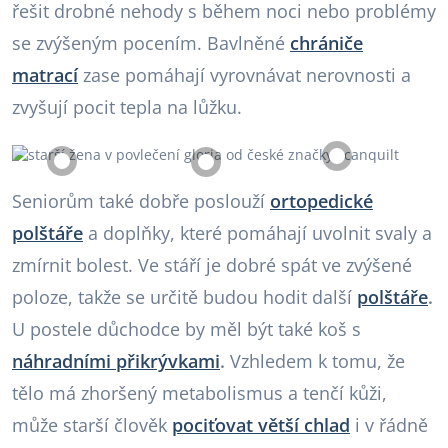
řešit drobné nehody s během noci nebo problémy
se zvýšeným pocením. Bavlněné
chrániče
matrací
zase pomáhají vyrovnávat nerovnosti a
zvyšují pocit tepla na lůžku.
Seniorům také dobře poslouží
ortopedické
polštáře
a doplňky, které pomáhají uvolnit svaly a
zmírnit bolest. Ve stáří je dobré spát ve zvýšené
poloze, takže se určitě budou hodit další
polštáře
.
U postele důchodce by měl být také koš s
náhradními přikrývkami
.
Vzhledem k tomu, že
tělo má zhoršený metabolismus a tenčí kůži,
může starší člověk
pociťovat větší chlad
i v řádně