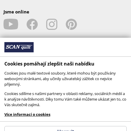
Jsme online
Cookies pomáhají zlepšit naši nabídku
Cookies jsou malé textové soubory, které mohou být používány
webovými stránkami, aby učinily uživatelský zážitek co nejvíce
© 2026 SCANquilt - všechna práva vyhrazena
příjemný.
This site is protected by reCAPTCHA and the
Cookies sdílíme s našimi partnery v oblasti reklamy, sociálních médií a
Google
Privacy Policy
and
Terms of Service
apply.
k analýze návštěvnosti. Díky tomu Vám také můžeme ukázat jen to, co
Vás skutečně zajímá.
Více informací o cookies