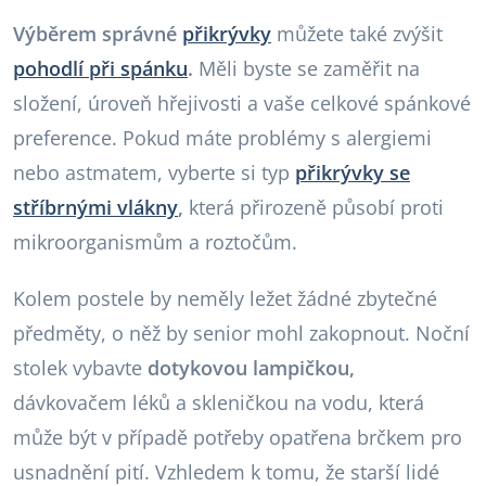
Výběrem správné
přikrývky
můžete také zvýšit
pohodlí při spánku
.
Měli byste se zaměřit na
složení, úroveň hřejivosti a vaše celkové spánkové
preference. Pokud máte problémy s alergiemi
nebo astmatem, vyberte si typ
přikrývky se
stříbrnými vlákny
,
která přirozeně působí proti
mikroorganismům a roztočům.
Kolem postele by neměly ležet žádné zbytečné
předměty, o něž by senior mohl zakopnout. Noční
stolek vybavte
dotykovou lampičkou,
dávkovačem léků a skleničkou na vodu, která
může být v případě potřeby opatřena brčkem pro
usnadnění pití. Vzhledem k tomu, že starší lidé