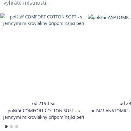
vyhřáté místnosti.
od
2190 Kč
od
29
polštář COMFORT COTTON SOFT - s
polštář ANATOMIC -
jemnými mikrovlákny připomínající peří