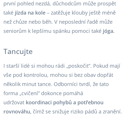
první pohled nezdá, důchodcům může prospět
také
jízda na kole
– zatěžuje klouby ještě méně
než chůze nebo běh. V neposlední řadě může
seniorům k lepšímu spánku pomoci také
jóga.
Tancujte
I starší lidé si mohou rádi „poskočit“. Pokud mají
vše pod kontrolou, mohou si bez obav dopřát
několik minut tance. Odborníci tvrdí, že tato
forma „cvičení“ dokonce pomáhá
udržovat
koordinaci pohybů a potřebnou
rovnováhu,
čímž se snižuje riziko pádů a zranění.