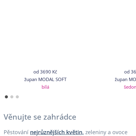
od
3690 Kč
od
36
župan MODAL SOFT
župan MO
bílá
šedo
Věnujte se zahrádce
Pěstování
nejrůznějších květin,
zeleniny a ovoce