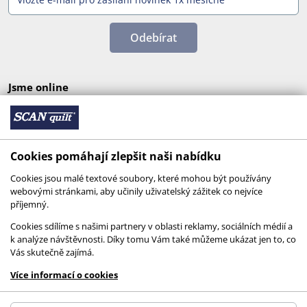
Odebírat
Jsme online
Cookies pomáhají zlepšit naši nabídku
Cookies jsou malé textové soubory, které mohou být používány
webovými stránkami, aby učinily uživatelský zážitek co nejvíce
příjemný.
Cookies sdílíme s našimi partnery v oblasti reklamy, sociálních médií a
k analýze návštěvnosti. Díky tomu Vám také můžeme ukázat jen to, co
Vás skutečně zajímá.
© 2026 SCANquilt - všechna práva vyhrazena
Více informací o cookies
This site is protected by reCAPTCHA and the
Google
Privacy Policy
and
Terms of Service
apply.