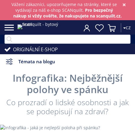
×
Vážení zákazníci, upozorňujeme na stránky, které se
vydávají za náš e-shop SCANquilt.
Pro bezpečný
nákup si vždy ověřte, že nakupujete na scanquilt.cz.
CZ
ORIGINÁLNÍ E-SHOP
Témata na blogu
Infografika: Nejběžnější
polohy ve spánku
Co prozradí o lidské osobnosti a jak
se podepisují na zdraví?