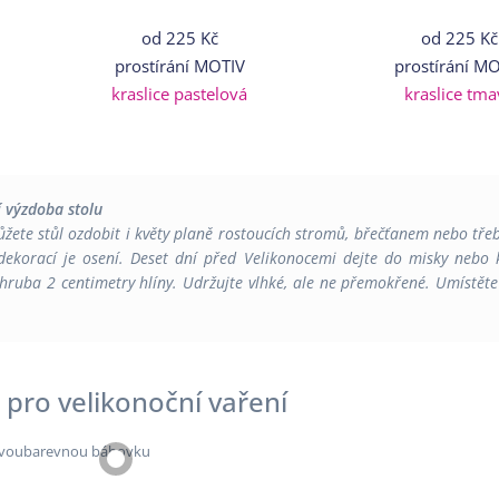
od
225 Kč
od
225 Kč
prostírání MOTIV
prostírání M
kraslice pastelová
kraslice tma
í výzdoba stolu
ůžete stůl ozdobit i květy planě rostoucích stromů, břečťanem nebo třeb
 dekorací je osení. Deset dní před Velikonocemi dejte do misky nebo k
hruba 2 centimetry hlíny. Udržujte vlhké, ale ne přemokřené. Umístěte 
 pro velikonoční vaření