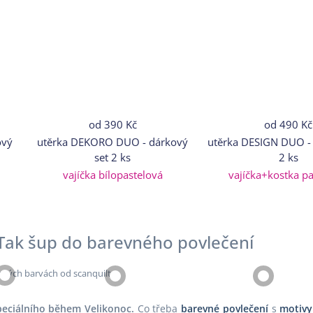
od
390 Kč
od
490 Kč
ový
utěrka DEKORO DUO - dárkový
utěrka DESIGN DUO - 
set 2 ks
2 ks
vajíčka bílopastelová
vajíčka+kostka p
 Tak šup do barevného povlečení
speciálního během Velikonoc.
Co třeba
barevné povlečení
s
motivy