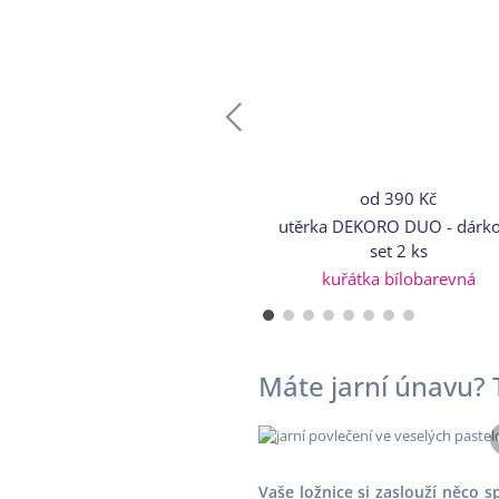
od
390 Kč
utěrka DEKORO DUO - dárk
set 2 ks
kuřátka bílobarevná
Máte jarní únavu?
Vaše ložnice si zaslouží něco 