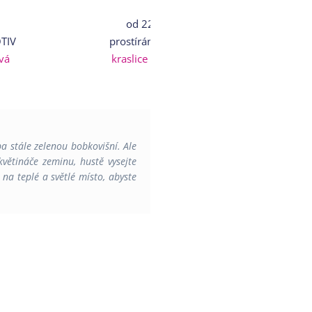
od
225 Kč
o
OTIV
prostírání MOTIV
prost
vá
kraslice barevná
kuřá
a stále zelenou bobkovišní. Ale
větináče zeminu, hustě vysejte
na teplé a světlé místo, abyste