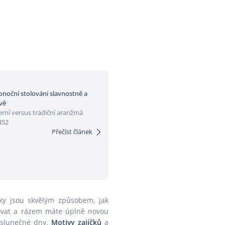
Velikonoce
Vánoce
Zima
Župan
onoční stolování slavnostně a
ově
rní versus tradiční aranžmá
452
Přečíst článek
ky jsou skvělým způsobem, jak
žovat a rázem máte úplně novou
 slunečné dny.
Motivy zajíčků
a