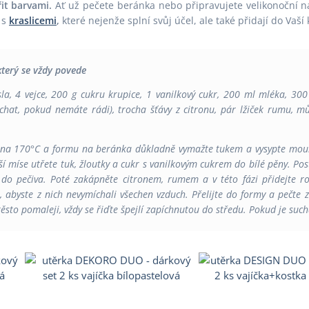
it barvami.
Ať už pečete beránka nebo připravujete velikonoční 
 s
kraslicemi
,
které nejenže splní svůj účel, ale také přidají do Vaš
který se vždy povede
a, 4 vejce, 200 g cukru krupice, 1 vanilkový cukr, 200 ml mléka, 300
echat, pokud nemáte rádi), trocha šťávy z citronu, pár lžiček rumu, m
 na 170°C a formu na beránka důkladně vymažte tukem a vysypte mouko
jší míse utřete tuk, žloutky a cukr s vanilkovým cukrem do bílé pěny. P
 pečiva. Poté zakápněte citronem, rumem a v této fázi přidejte ro
, abyste z nich nevymíchali všechen vzduch. Přelijte do formy a pečte
ěsto pomaleji, vždy se řiďte špejlí zapíchnutou do středu. Pokud je suc