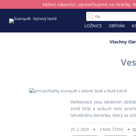
Vážení zákazníci, upozorňujeme na stránky, k
LOŽNICE
OBÝVÁK
K
Všechny člá
Dalších 51 článků
Dalších 20 článků
Dalších 10 článků
Ves
Znáte naše chladivé přikrývky a po
Nakupování offline je zpět. Kamenné
Domácí zvířata v peřinách: Jak zajistit
Poznejte moderní lůžkoviny s cool efekt
nabízejí víc než jen nákup
Postel i pro čtyřnohé parťáky
Objevte kouzlo výběru bytového textilu na pr
Velikonoce jsou ideálním obdob
zimě hřát a vzduch voní první
lahodného beránka, který se vž
25. 2. 2026
3 MIN. ČTENÍ