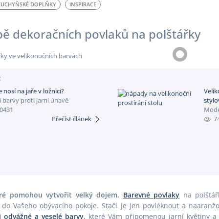
KUCHYŇSKÉ DOPLŇKY
INSPIRACE
Inspirace
Polštáře
Jaro
Povlečení
bě dekoračních povlaků na polštářky
Jersey
Prostírání
Kuchyňská zástěra
Prostěradla
:
 nosí na jaře v ložnici?
Velik
í barvy proti jarní únavě
styl
0431
Mode
Přečíst článek
7
eré pomohou vytvořit velký dojem.
Barevné povlaky
na polštář
t do Vašeho obývacího pokoje. Stačí je jen povléknout a naaran
si
odvážné a veselé barvy
,
které Vám připomenou jarní květiny a