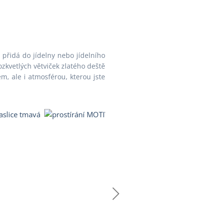
přidá do jídelny nebo jídelního
ozkvetlých větviček zlatého deště
, ale i atmosférou, kterou jste