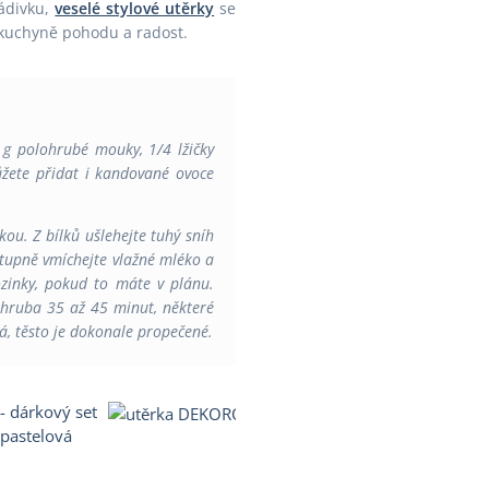
nádivku,
veselé stylové utěrky
se
í kuchyně pohodu a radost.
 g polohrubé mouky, 1/4 lžičky
ůžete přidat i kandované ovoce
u. Z bílků ušlehejte tuhý sníh
ostupně vmíchejte vlažné mléko a
zinky, pokud to máte v plánu.
 zhruba 35 až 45 minut, některé
há, těsto je dokonale propečené.