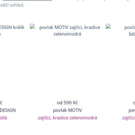
svěží vzhled.
č
od
590 Kč
 DESIGN
povlak MOTIV
po
bílá
zajíčci, kraslice zelenomodrá
zajíčc