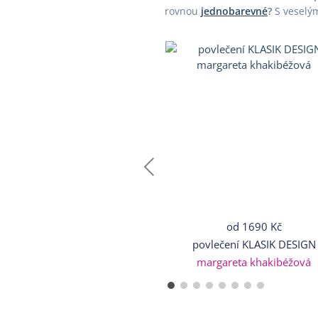
rovnou
jednobarevné
?
S veselým
od
1690 Kč
povlečení KLASIK DESIGN
margareta khakibéžová