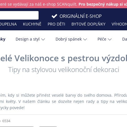
teré se vydávají za náš e-shop SCANquilt.
Pro bezpečný nákup si vž
ORIGINÁLNÍ E-SHOP
OUPELNA
KUCHYNĚ
PRO DĚTI
BYTOVÉ DOPLŇKY
VÝHODN
nky
Design a styl
Dobrý spánek
Péče
Da
elé Velikonoce s pestrou výzd
Barva roku
Kuchyňské 
Tipy na stylovou velikonoční dekoraci
lštáře?
Skladování přikrývek, polštářů a chrá
Masky na spaní: Komfort a relaxace
Tipy na ty nejlepší svatební dary
Bavlna
Ložnice
 prodejny
 čistotu?
cestách
matrací
em
Cestování
Léto
Chránič matrace
Masky na sp
odejně
ím, kdy si můžete přinést veselé barvy do svého domova. Přírod
Děti
Obývací pok
mi květy. V našem článku se dozvíte nejen rady a tipy na veliko
Bydlíme s mazlíčky: Jak mít doma ukli
Spánek v průběhu let: Dospělí
Hygge
Plédy
dycky povede!
Zlaté léto v Toskánsku: Slow living po i
Hygiena
Podzim
6534
Infografika
Pokojové ros