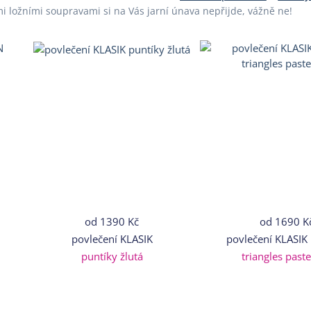
i ložními soupravami si na Vás jarní únava nepřijde, vážně ne!
od
1390 Kč
od
1690 K
povlečení KLASIK
povlečení KLASIK
puntíky žlutá
triangles past