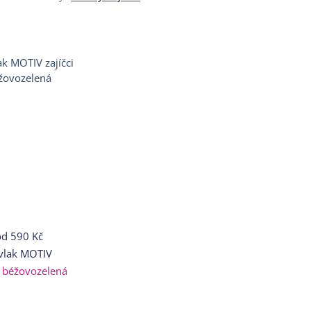
od
590 Kč
vlak MOTIV
i béžovozelená