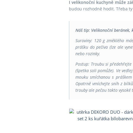
I velikonoční kuchyně může zář
budou rozhodně hodit. Třeba ty
Náš tip: Velikonoční beránek, 
Suroviny: 120 g změklého másl
prášku do pečiva (lze ale vyn
nebo rozinky.
Postup: Troubu si předehřejte
(špetka soli pomůže). Ve vedle
mouku smíchanou s práškem do
Opatrně vmíchejte sníh z bílků
trouby ale pečou takto vysoké t