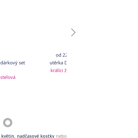
od
225 Kč
o
dárkový set
utěrka DEKORO
utěr
králíci žlutobílá
kraslice
astelová
 květin
,
nadčasové kostky
nebo