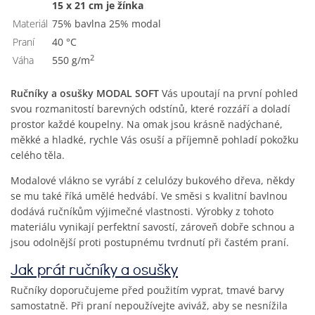
15 x 21 cm je žínka
Materiál
75% bavlna 25% modal
Praní
40 °C
2
Váha
550 g/m
Ručníky a osušky MODAL SOFT
Vás upoutají na první pohled
svou rozmanitostí barevných odstínů, které rozzáří a doladí
prostor každé koupelny. Na omak jsou krásně nadýchané,
měkké a hladké, rychle Vás osuší a příjemně pohladí pokožku
celého těla.
Modalové vlákno se vyrábí z celulózy bukového dřeva, někdy
se mu také říká umělé hedvábí. Ve směsi s kvalitní bavlnou
dodává ručníkům výjimečné vlastnosti. Výrobky z tohoto
materiálu vynikají perfektní savostí, zároveň dobře schnou a
jsou odolnější proti postupnému tvrdnutí při častém praní.
Jak prát ručníky a osušky
Ručníky doporučujeme před použitím vyprat, tmavé barvy
samostatně. Při praní nepoužívejte aviváž, aby se nesnížila