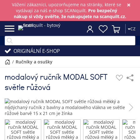
×
Vážení zákazníci, upozorňujeme na stránky, které se
vydávají za náš e-shop SCANquilt.
Pro bezpečný
nákup si vždy ověřte, že nakupujete na scanquilt.cz.
CZ
ORIGINÁLNÍ E-SHOP
/
ručníky a osušky
modalový ručník MODAL SOFT
světle růžová