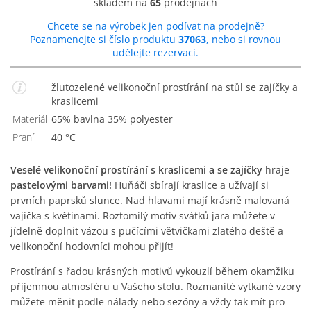
skladem na
65
prodejnách
Chcete se na výrobek jen podívat na prodejně?
Poznamenejte si číslo produktu
37063
, nebo si rovnou
udělejte rezervaci.
žlutozelené velikonoční prostírání na stůl se zajíčky a
kraslicemi
Materiál
65% bavlna 35% polyester
Praní
40 °C
Veselé velikonoční prostírání s kraslicemi a se zajíčky
hraje
pastelovými barvami!
Huňáči sbírají kraslice a užívají si
prvních paprsků slunce. Nad hlavami mají krásně malovaná
vajíčka s květinami. Roztomilý motiv svátků jara můžete v
jídelně doplnit vázou s pučícími větvičkami zlatého deště a
velikonoční hodovníci mohou přijít!
Prostírání s řadou krásných motivů vykouzlí během okamžiku
příjemnou atmosféru u Vašeho stolu. Rozmanité vytkané vzory
můžete měnit podle nálady nebo sezóny a vždy tak mít pro