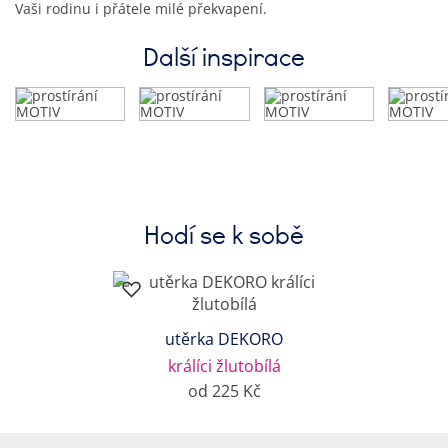
Vaši rodinu i přátele milé překvapení.
Další inspirace
Hodí se k sobě
utěrka DEKORO
králíci žlutobílá
od 225 Kč