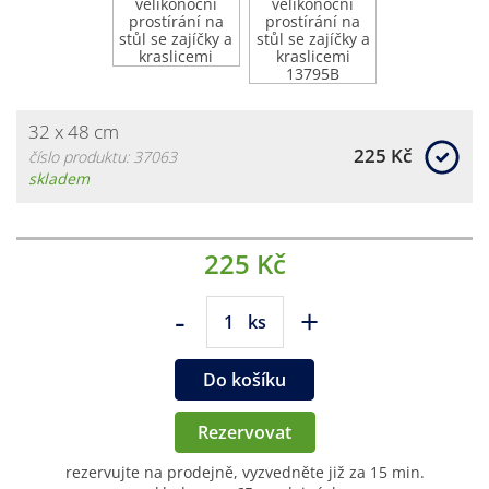
32 x 48 cm
225 Kč
číslo produktu: 37063
skladem
225 Kč
-
+
ks
Do košíku
Rezervovat
rezervujte na prodejně, vyzvedněte již za 15 min.