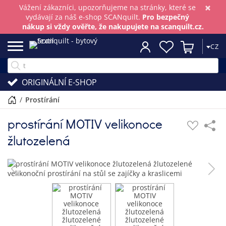
×
Vážení zákazníci, upozorňujeme na stránky, které se
vydávají za náš e-shop SCANquilt.
Pro bezpečný
nákup si vždy ověřte, že nakupujete na scanquilt.cz.
CZ
ORIGINÁLNÍ E-SHOP
/
prostírání
prostírání MOTIV velikonoce
žlutozelená