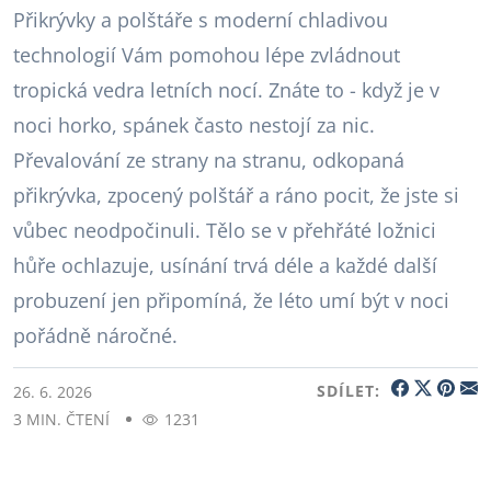
Přikrývky a polštáře s moderní chladivou
technologií Vám pomohou lépe zvládnout
tropická vedra letních nocí. Znáte to - když je v
noci horko, spánek často nestojí za nic.
Převalování ze strany na stranu, odkopaná
přikrývka, zpocený polštář a ráno pocit, že jste si
vůbec neodpočinuli. Tělo se v přehřáté ložnici
hůře ochlazuje, usínání trvá déle a každé další
probuzení jen připomíná, že léto umí být v noci
pořádně náročné.
SDÍLET:
26. 6. 2026
3 MIN. ČTENÍ
1231