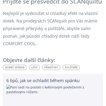
Přijďte se přesvědčit do SCANquiltu
Nejlepší je vyzkoušet si chladivý efekt na vlastní
dotek. Na prodejnách SCANquilt pro Vás máme
připravené přikrývky a polštáře, abyste sami
poznali, jak působí chladivý dotek naší řady
COMFORT COOL.
Objevte další články:
DOBRÝ SPÁNEK
LÉTO
PŘIKRÝVKY
POLŠTÁŘE
6 tipů, jak se ochladit během spánku