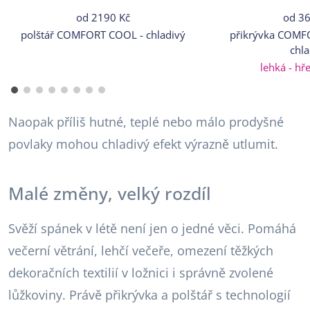
od
2190 Kč
od
36
polštář COMFORT COOL - chladivý
přikrývka COMF
chla
lehká - hře
Naopak příliš hutné, teplé nebo málo prodyšné
povlaky mohou chladivý efekt výrazně utlumit.
Malé změny, velký rozdíl
Svěží spánek v létě není jen o jedné věci. Pomáhá
večerní větrání, lehčí večeře, omezení těžkých
dekoračních textilií v ložnici i správně zvolené
lůžkoviny. Právě přikrývka a polštář s technologií