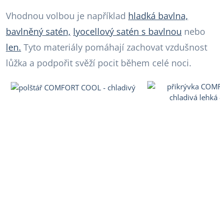
Vhodnou volbou je například
hladká bavlna,
bavlněný satén,
lyocellový satén s bavlnou
nebo
len.
Tyto materiály pomáhají zachovat vzdušnost
lůžka a podpořit svěží pocit během celé noci.