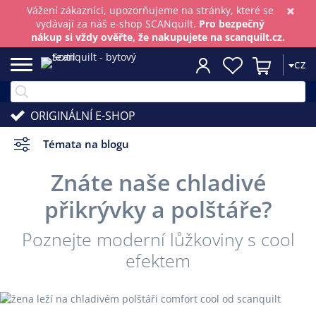
×
Vážení zákazníci, upozorňujeme na stránky, které se
vydávají za náš e-shop SCANquilt.
Pro bezpečný
nákup si vždy ověřte, že nakupujete na scanquilt.cz.
CZ
ORIGINÁLNÍ E-SHOP
Témata na blogu
Znáte naše chladivé
přikrývky a polštáře?
Poznejte moderní lůžkoviny s cool
efektem