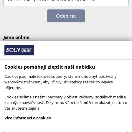
Odebírat
Jsme online
Cookies pomáhají zlepšit naši nabídku
Cookies jsou malé textové soubory, které mohou být používány
webovými stránkami, aby učinily uživatelský zážitek co nejvíce
příjemný.
Cookies sdílíme s našimi partnery v oblasti reklamy, sociálních médií a
k analýze návštěvnosti. Díky tomu Vám také můžeme ukázat jen to, co
Vás skutečně zajímá.
© 2026 SCANquilt - všechna práva vyhrazena
Více informací o cookies
This site is protected by reCAPTCHA and the
Google
Privacy Policy
and
Terms of Service
apply.