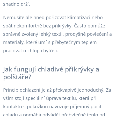
snadno drží.
Nemusíte ale hned pořizovat klimatizaci nebo
spát nekomfortně bez přikrývky. Často pomůže
správně zvolený lehký textil, prodyšné povlečení a
materiály, které umí s přebytečným teplem
pracovat o chlup chytřeji.
Jak fungují chladivé přikrývky a
polštáře?
Princip ochlazení je až překvapivě jednoduchý. Za
vším stojí speciální úprava textilu, která při
kontaktu s pokožkou navozuje příjemný pocit
chladu a pomáhá odvádět přebytečné teplo od