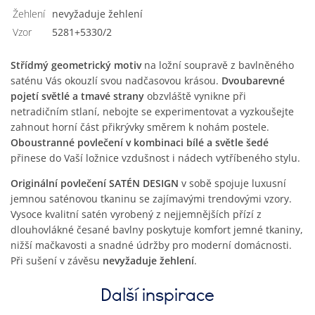
Žehlení
nevyžaduje žehlení
Vzor
5281+5330/2
Střídmý geometrický motiv
na ložní soupravě z bavlněného
saténu Vás okouzlí svou nadčasovou krásou.
Dvoubarevné
pojetí světlé a tmavé strany
obzvláště vynikne při
netradičním stlaní, nebojte se experimentovat a vyzkoušejte
zahnout horní část přikrývky směrem k nohám postele.
Oboustranné povlečení v kombinaci bílé a světle šedé
přinese do Vaší ložnice vzdušnost i nádech vytříbeného stylu.
Originální povlečení SATÉN DESIGN
v sobě spojuje luxusní
jemnou saténovou tkaninu se zajímavými trendovými vzory.
Vysoce kvalitní satén vyrobený z nejjemnějších přízí z
dlouhovlákné česané bavlny poskytuje komfort jemné tkaniny,
nižší mačkavosti a snadné údržby pro moderní domácnosti.
Při sušení v závěsu
nevyžaduje žehlení
.
Další inspirace