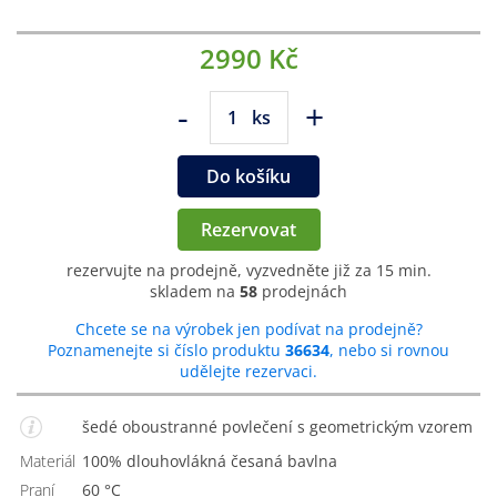
2990 Kč
-
+
ks
Do košíku
Rezervovat
rezervujte na prodejně, vyzvedněte již za 15 min.
skladem na
58
prodejnách
Chcete se na výrobek jen podívat na prodejně?
Poznamenejte si číslo produktu
36634
, nebo si rovnou
udělejte rezervaci.
šedé oboustranné povlečení s geometrickým vzorem
Materiál
100% dlouhovlákná česaná bavlna
Praní
60 °C