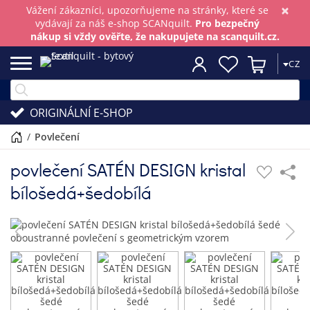
×
Vážení zákazníci, upozorňujeme na stránky, které se
vydávají za náš e-shop SCANquilt.
Pro bezpečný
nákup si vždy ověřte, že nakupujete na scanquilt.cz.
CZ
ORIGINÁLNÍ E-SHOP
/
povlečení
povlečení SATÉN DESIGN kristal
bílošedá+šedobílá