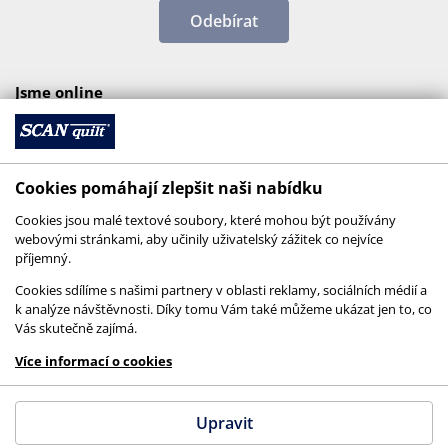
Odebírat
Jsme online
Cookies pomáhají zlepšit naši nabídku
Cookies jsou malé textové soubory, které mohou být používány
webovými stránkami, aby učinily uživatelský zážitek co nejvíce
příjemný.
Cookies sdílíme s našimi partnery v oblasti reklamy, sociálních médií a
k analýze návštěvnosti. Díky tomu Vám také můžeme ukázat jen to, co
Vás skutečně zajímá.
© 2026 SCANquilt - všechna práva vyhrazena
Více informací o cookies
This site is protected by reCAPTCHA and the
Google
Privacy Policy
and
Terms of Service
apply.
Upravit