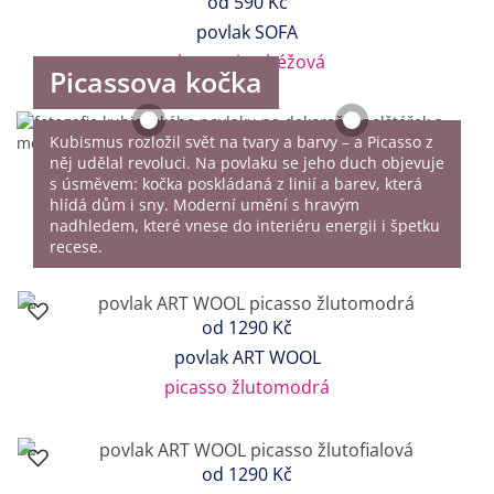
od
590 Kč
povlak SOFA
clementine béžová
Picassova kočka
Kubismus rozložil svět na tvary a barvy – a Picasso z
něj udělal revoluci. Na povlaku se jeho duch objevuje
s úsměvem: kočka poskládaná z linií a barev, která
hlídá dům i sny. Moderní umění s hravým
nadhledem, které vnese do interiéru energii i špetku
recese.
od
1290 Kč
povlak ART WOOL
picasso žlutomodrá
od
1290 Kč