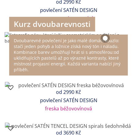
od
2990 Kč
povlečení SATÉN DESIGN
tuscany zelenomodrá
Kurz dvoubarevnosti
Dvoubarevné povlečení je jako malé domácí kouzlo:
stačí jeden pohyb a ložnice získá nový tón i náladu.
Kombinace barev umožňují hrát si s atmosférou:od
uklidňujících pastelů až po výrazné kontrasty, které
místnost projasní energií. Každá varianta nabízí jiný
příběh.
od
2990 Kč
povlečení SATÉN DESIGN
freska béžovovínová
od
3690 Kč