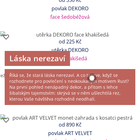
povlak DEKORO
face šedobéžová
od
225 Kč
utěrka DEKORO
Láska nerezaví
face khakišedá
Říká se, že stará láska nerezaví. A co teprve, když se
rozhodnete pro povlečení s neokoukaným motivem Rust?
Na první pohled nenápadný dekor, a přitom s lehce
šibalským tajemstvím: skrývá se v něm ušlechtilá rez,
kterou Vaše návštěva rozhodně neodhalí.
od
890 Kč
povlak ART VELVET