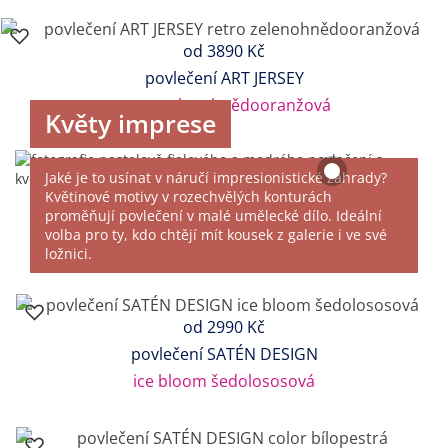
od
3890 Kč
povlečení ART JERSEY
retro zelenohnědooranžová
Květy imprese
Jaké je to usínat v náručí impresionistické zahrady?
Květinové motivy v rozechvělých konturách
proměňují povlečení v malé umělecké dílo. Ideální
volba pro ty, kdo chtějí mít kousek z galerie i ve své
ložnici.
od
2990 Kč
povlečení SATÉN DESIGN
ice bloom šedolososová