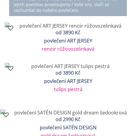
jejich poetikou prostoupeny i Vaše sny, stačí se
zachumlat do našeho povlečení.
od
3890 Kč
povlečení ART JERSEY
renoir růžovozelinkavá
od
3890 Kč
povlečení ART JERSEY
tulips pestrá
od
2990 Kč
povlečení SATÉN DESIGN
gold dream šedookrová