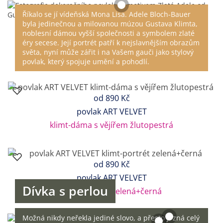
Říkalo se jí vídeňská Mona Lisa. Adele Bloch-Bauer
byla jedinečnou a milovanou múzou Gustava Klimta,
noblesní dámou vyšší společnosti a symbolem zlaté
éry secese. Její portrét patří k nejslavnějším obrazům
světa, nyní může zářit i na Vašem gauči jako stylový
povlak, který spojuje umění a pohodlí.
od
890 Kč
povlak ART VELVET
klimt-dáma s vějířem žlutopestrá
od
890 Kč
povlak ART VELVET
Dívka s perlou
klimt-portrét zelená+černá
Možná nikdy neřekla jediné slovo, a přesto ji zná celý