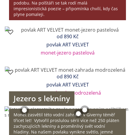
podobu. Na polštáři se tak rodí malá
impresionistická poezie – připomínka chvílí, kdy čas
plyne pomaleji.
od
890 Kč
povlak ART VELVET
monet-jezero pastelová
od
890 Kč
povlak ART VELVET
monet-zahrada modrozelená
Jezero s lekníny
Monet zasvětil této vodní zahradě v Giverny téměř
třicet let! Vytvořil proslulou sérii více než 250 pláten
zachycujících lekníny a proměnlivý svět vodní
hladiny. Na našem povlaku vynikne světlo, jemné