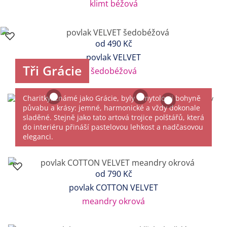
klimt béžová
od
490 Kč
povlak VELVET
Tři Grácie
šedobéžová
Charitky, známé jako Grácie, byly v mytologii bohyně
půvabu a krásy: jemné, harmonické a vždy dokonale
sladěné. Stejně jako tato artová trojice polštářů, která
do interiéru přináší pastelovou lehkost a nadčasovou
eleganci.
od
790 Kč
povlak COTTON VELVET
meandry okrová