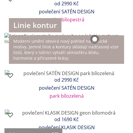
od
2990 Kč
povlečení SATÉN DESIGN
color bílopestrá
Linie kontur
Moderní umění otevírá nový pohled na klasické
motivy. Jemné linie a kontury skládají nadčasový vzor
listů, který v ložnici vytváří atmosféru klidu,
harmonie a přirozené krásy.
od
2990 Kč
povlečení SATÉN DESIGN
park bílozelená
od
1690 Kč
povlečení KLASIK DESIGN