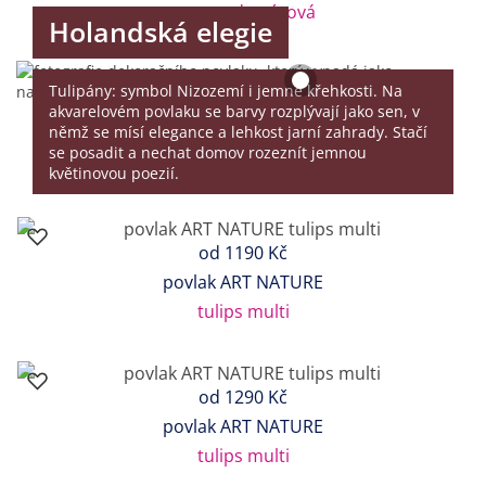
geo modrovínová
Holandská elegie
Tulipány: symbol Nizozemí i jemné křehkosti. Na
akvarelovém povlaku se barvy rozplývají jako sen, v
němž se mísí elegance a lehkost jarní zahrady. Stačí
se posadit a nechat domov rozeznít jemnou
květinovou poezií.
od
1190 Kč
povlak ART NATURE
tulips multi
od
1290 Kč
povlak ART NATURE
tulips multi