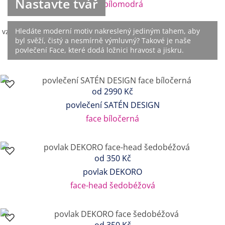
Nastavte tvář
geon bílomodrá
Hledáte moderní motiv nakreslený jediným tahem, aby
byl svěží, čistý a nesmírně výmluvný? Takové je naše
povlečení Face, které dodá ložnici hravost a jiskru.
od
2990 Kč
povlečení SATÉN DESIGN
face bíločerná
od
350 Kč
povlak DEKORO
face-head šedobéžová
od
350 Kč