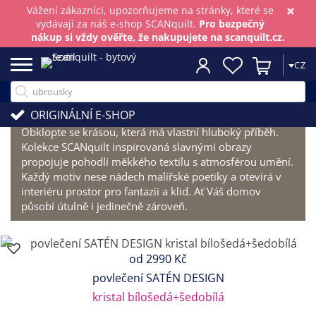
×
Vážení zákazníci, upozorňujeme na stránky, které se
vydávají za náš e-shop SCANquilt.
Pro bezpečný
nákup si vždy ověřte, že nakupujete na scanquilt.cz.
CZ
Kouzlo umění
ORIGINÁLNÍ E-SHOP
Obklopte se krásou, která má vlastní hluboký příběh.
Kolekce SCANquilt inspirovaná slavnými obrazy
propojuje pohodlí měkkého textilu s atmosférou umění.
Každý motiv nese nádech malířské poetiky a otevírá v
interiéru prostor pro fantazii a klid. Ať Váš domov
působí útulně i jedinečně zároveň.
od
2990 Kč
povlečení SATÉN DESIGN
kristal bílošedá+šedobílá