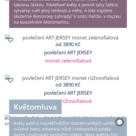
takovou láskou. Pastelové květy a jemné tahy štětce
vytvářejí svět plný lehkosti a něhy. A kde najdete
skutečné Renoirovy zahrady? V srdci Paříže, v muzeu
na kouzelném Montmartru.
od
3890 Kč
povlečení ART JERSEY
monet zelenofialová
od
3890 Kč
povlečení ART JERSEY
monet růžovofialová
Květomluva
Květy patří k nejvděčnějším múzám velkých umělců:
svůdné tvary, omamná vůně i nekonečná paleta
barev inspirovaly nespočet pláten. Nyní mohou být