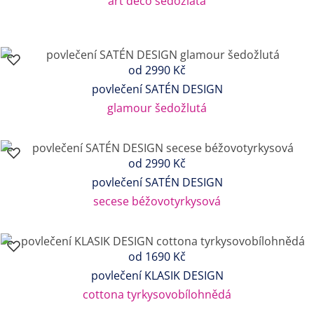
art deco šedozlatá
od
2990 Kč
povlečení SATÉN DESIGN
glamour šedožlutá
od
2990 Kč
povlečení SATÉN DESIGN
secese béžovotyrkysová
od
1690 Kč
povlečení KLASIK DESIGN
cottona tyrkysovobílohnědá