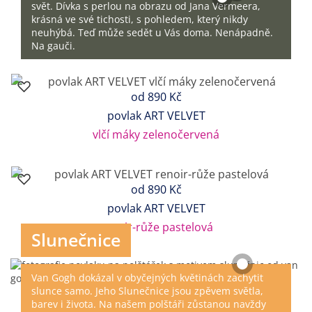
svět. Dívka s perlou na obrazu od Jana Vermeera,
krásná ve své tichosti, s pohledem, který nikdy
neuhýbá. Teď může sedět u Vás doma. Nenápadně.
Na gauči.
od
890 Kč
povlak ART VELVET
vlčí máky zelenočervená
od
890 Kč
povlak ART VELVET
renoir-růže pastelová
Slunečnice
Van Gogh dokázal v obyčejných květinách zachytit
slunce samo. Jeho Slunečnice jsou zpěvem světla,
barev i života. Na našem polštáři zůstanou navždy