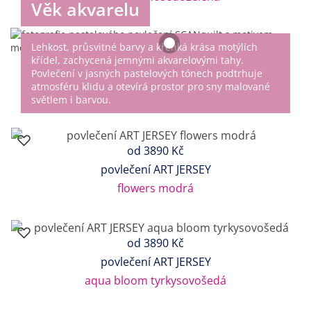
Věk akvarelu
Lehkost, průsvitné barvy a křehká krása motýlích
křídel, zachycená jemnými akvarelovými tahy.
Povlečení v jasných pastelových tónech podtrhuje
atmosféru klidu a otevírá prostor pro sny malované
světlem i barvou.
od
3890 Kč
povlečení ART JERSEY
flowers modrá
od
3890 Kč
povlečení ART JERSEY
aqua bloom tyrkysovošedá