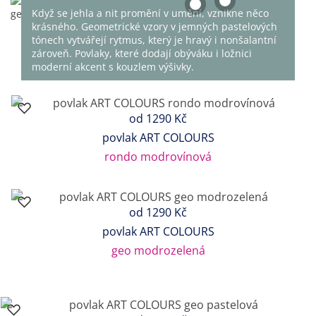
Když se jehla a nit promění v umění, vznikne něco
krásného. Geometrické vzory v jemných pastelových
tónech vytvářejí rytmus, který je hravý i nonšalantní
zároveň. Povlaky, které dodají obýváku i ložnici
moderní akcent s kouzlem výšivky.
od
1290 Kč
povlak ART COLOURS
rondo modrovínová
od
1290 Kč
povlak ART COLOURS
geo modrozelená