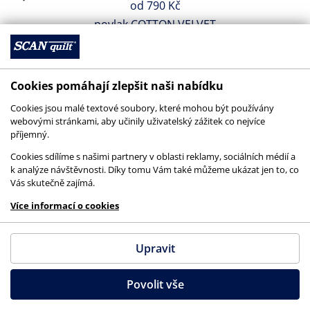
od
790 Kč
povlak COTTON VELVET
meandry béžová
Cookies pomáhají zlepšit naši nabídku
Cookies jsou malé textové soubory, které mohou být používány
od
590 Kč
webovými stránkami, aby učinily uživatelský zážitek co nejvíce
povlak SOFA
příjemný.
fantasy béžová
Cookies sdílíme s našimi partnery v oblasti reklamy, sociálních médií a
k analýze návštěvnosti. Díky tomu Vám také můžeme ukázat jen to, co
Vás skutečně zajímá.
od
590 Kč
Více informací o cookies
povlak SOFA
fantasy červená
Upravit
Povolit vše
od
350 Kč