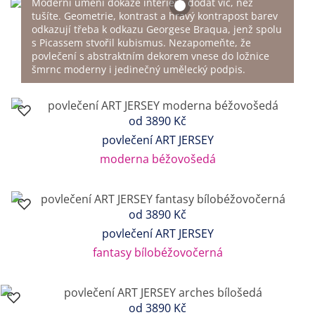
Moderní umění dokáže interiéru dodat víc, než
tušíte. Geometrie, kontrast a hravý kontrapost barev
odkazují třeba k odkazu Georgese Braqua, jenž spolu
s Picassem stvořil kubismus. Nezapomeňte, že
povlečení s abstraktním dekorem vnese do ložnice
šmrnc moderny i jedinečný umělecký podpis.
od
3890 Kč
povlečení ART JERSEY
moderna béžovošedá
od
3890 Kč
povlečení ART JERSEY
fantasy bílobéžovočerná
od
3890 Kč