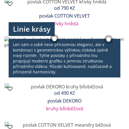
od
790 Kč
povlak COTTON VELVET
křivky hnědá
Linie krásy
Len sám o sobě nese přirozenou eleganci, ale v
kombinaci s geometrickou výšivkou získává úplně
nový rozměr. Tyhle povlaky z přírodního lnu
propojují moderní grafiku s jemnou strukturou
přírodního vlákna. Působí kultivovaně, nadčasově a
přirozeně harmonicky.
od
490 Kč
povlak DEKORO
kruhy bílobéžová