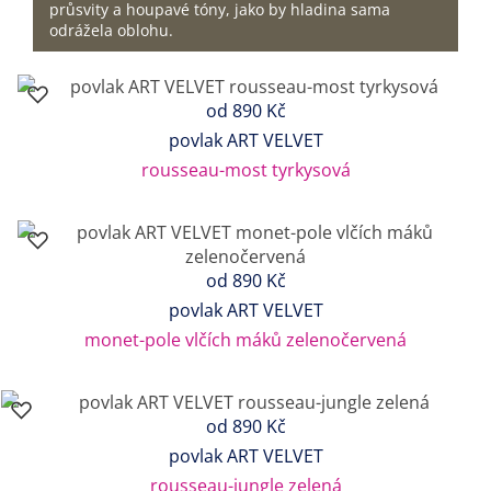
průsvity a houpavé tóny, jako by hladina sama
odrážela oblohu.
od
890 Kč
povlak ART VELVET
rousseau-most tyrkysová
od
890 Kč
povlak ART VELVET
monet-pole vlčích máků zelenočervená
od
890 Kč
povlak ART VELVET
rousseau-jungle zelená