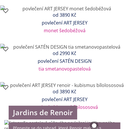
od
3890 Kč
povlečení ART JERSEY
monet šedobéžová
od
2990 Kč
povlečení SATÉN DESIGN
tia smetanovopastelová
od
3890 Kč
povlečení ART JERSEY
renoir - kubismus bílolososová
Jardins de Renoir
Přeneste se do zahrad, které Renoir maloval s