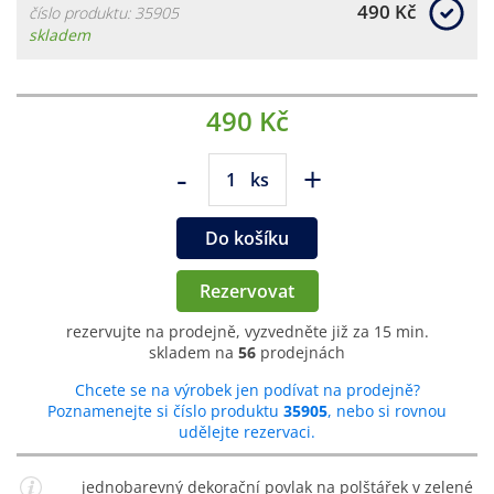
490 Kč
číslo produktu: 35905
skladem
490 Kč
-
+
ks
Do košíku
Rezervovat
rezervujte na prodejně, vyzvedněte již za 15 min.
skladem na
56
prodejnách
Chcete se na výrobek jen podívat na prodejně?
Poznamenejte si číslo produktu
35905
, nebo si rovnou
udělejte rezervaci.
jednobarevný dekorační povlak na polštářek v zelené