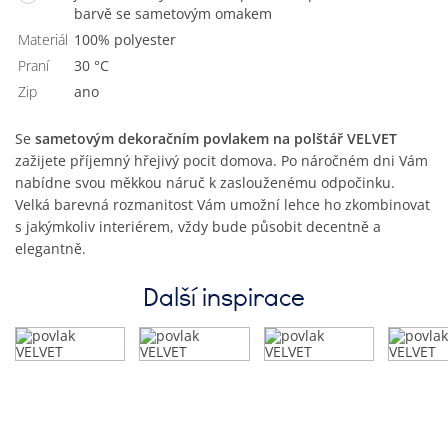
barvě se sametovým omakem
Materiál
100% polyester
Praní
30 °C
Zip
Ano
Se
sametovým dekoračním povlakem na polštář VELVET
zažijete příjemný hřejivý pocit domova. Po náročném dni Vám
nabídne svou měkkou náruč k zaslouženému odpočinku.
Velká barevná rozmanitost Vám umožní lehce ho zkombinovat
s jakýmkoliv interiérem, vždy bude působit decentně a
elegantně.
Další inspirace