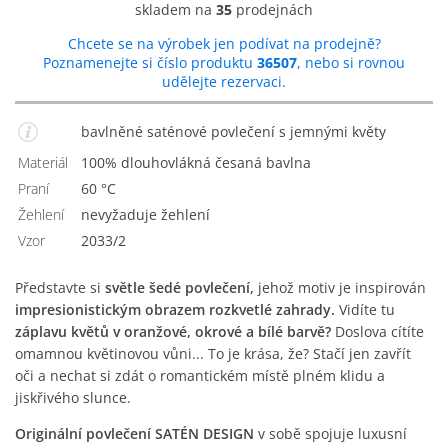
skladem na
35
prodejnách
Chcete se na výrobek jen podívat na prodejně?
Poznamenejte si číslo produktu
36507
, nebo si rovnou
udělejte rezervaci.
bavlněné saténové povlečení s jemnými květy
Materiál
100% dlouhovlákná česaná bavlna
Praní
60 °C
Žehlení
nevyžaduje žehlení
Vzor
2033/2
Představte si
světle šedé povlečení,
jehož motiv je inspirován
impresionistickým obrazem rozkvetlé zahrady.
Vidíte tu
záplavu květů v oranžové, okrové a bílé barvě?
Doslova cítíte
omamnou květinovou vůni... To je krása, že? Stačí jen zavřít
oči a nechat si zdát o romantickém místě plném klidu a
jiskřivého slunce.
Originální povlečení SATÉN DESIGN
v sobě spojuje luxusní