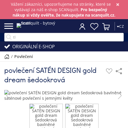
×
Vážení zákazníci, upozorňujeme na stránky, které se
vydávají za náš e-shop SCANquilt.
Pro bezpečný
nákup si vždy ověřte, že nakupujete na scanquilt.cz.
CZ
ORIGINÁLNÍ E-SHOP
/
povlečení
povlečení SATÉN DESIGN gold
dream šedookrová