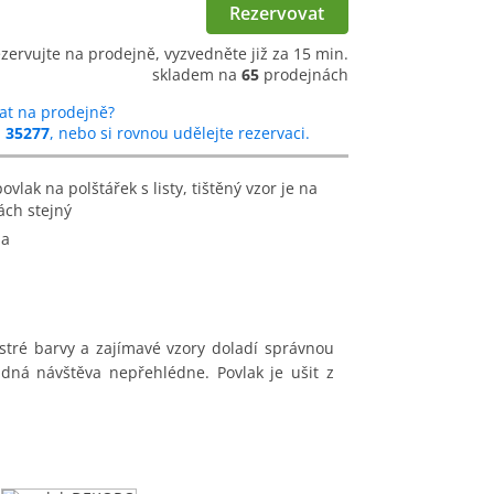
Rezervovat
ezervujte na prodejně, vyzvedněte již za 15 min.
skladem na
65
prodejnách
at na prodejně?
u
35277
, nebo si rovnou udělejte rezervaci.
ách stejný
na
tré barvy a zajímavé vzory doladí správnou
ná návštěva nepřehlédne. Povlak je ušit z