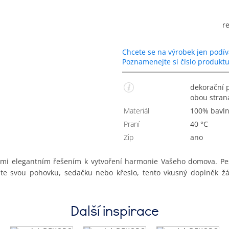
r
Chcete se na výrobek jen podív
Poznamenejte si číslo produkt
dekorační povlak na polštářek s listy, tištěný vzor je na
obou stran
Materiál
100% bavl
Praní
40 °C
Zip
Ano
lmi elegantním řešením k vytvoření harmonie Vašeho domova. Pes
e svou pohovku, sedačku nebo křeslo, tento vkusný doplněk žád
Další inspirace