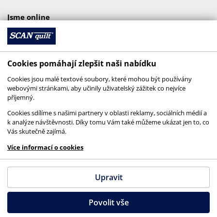
Jsme online
Cookies pomáhají zlepšit naši nabídku
Cookies jsou malé textové soubory, které mohou být používány
webovými stránkami, aby učinily uživatelský zážitek co nejvíce
příjemný.
Cookies sdílíme s našimi partnery v oblasti reklamy, sociálních médií a
k analýze návštěvnosti. Díky tomu Vám také můžeme ukázat jen to, co
Vás skutečně zajímá.
© 2026 SCANquilt - všechna práva vyhrazena
Více informací o cookies
This site is protected by reCAPTCHA and the
Google
Privacy Policy
and
Terms of Service
apply.
Upravit
Povolit vše