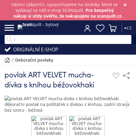
×
Vážení zákazníci, upozorňujeme na stránky, které se
vydávají za náš e-shop SCANquilt.
Pro bezpečný
nákup si vždy ověřte, že nakupujete na scanquilt.cz.
CZ
ORIGINÁLNÍ E-SHOP
/
dekorační povlaky
povlak ART VELVET mucha-
dívka s knihou béžovokhaki