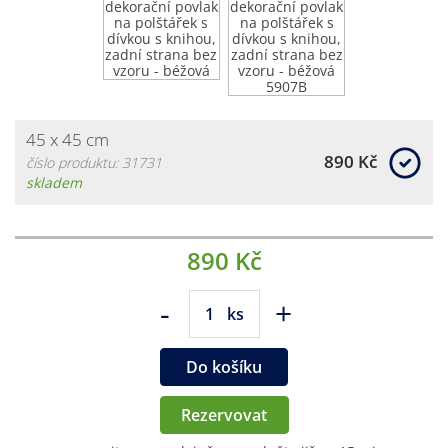
45 x 45 cm
890 Kč
číslo produktu: 31731
skladem
890 Kč
-
+
ks
Do košíku
Rezervovat