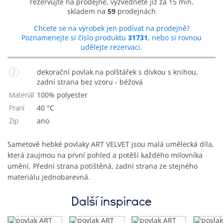
rezervujte na prodejně, vyzvedněte již za 15 min.
skladem na
59
prodejnách
Chcete se na výrobek jen podívat na prodejně?
Poznamenejte si číslo produktu
31731
, nebo si rovnou
udělejte rezervaci.
dekorační povlak na polštářek s dívkou s knihou,
zadní strana bez vzoru - béžová
Materiál
100% polyester
Praní
40 °C
Zip
Ano
Sametově hebké povlaky ART VELVET jsou malá umělecká díla,
která zaujmou na první pohled a potěší každého milovníka
umění. Přední strana potištěná, zadní strana ze stejného
materiálu jednobarevná.
Další inspirace