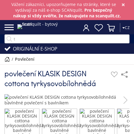
×
Vážení zákazníci, upozorňujeme na stránky, které se
vydávají za náš e-shop SCANquilt.
Pro bezpečný
nákup si vždy ověřte, že nakupujete na scanquilt.cz.
CZ
ORIGINÁLNÍ E-SHOP
/
povlečení
povlečení KLASIK DESIGN
cottona tyrkysovobílohnědá