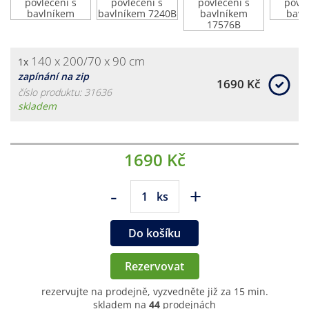
140 x 200/70 x 90 cm
1x
zapínání na zip
1690 Kč
číslo produktu: 31636
skladem
1690 Kč
-
+
ks
Do košíku
Rezervovat
rezervujte na prodejně, vyzvedněte již za 15 min.
skladem na
44
prodejnách