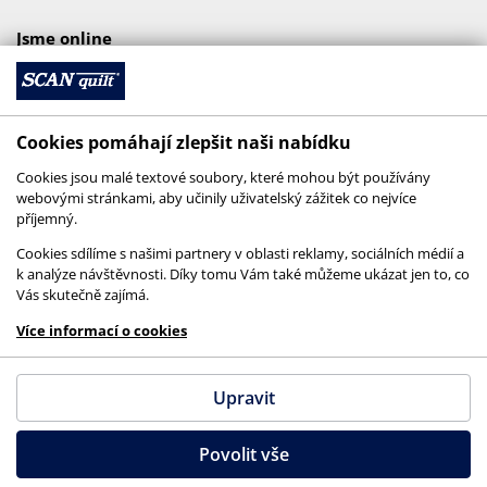
Jsme online
Cookies pomáhají zlepšit naši nabídku
Cookies jsou malé textové soubory, které mohou být používány
webovými stránkami, aby učinily uživatelský zážitek co nejvíce
příjemný.
Cookies sdílíme s našimi partnery v oblasti reklamy, sociálních médií a
k analýze návštěvnosti. Díky tomu Vám také můžeme ukázat jen to, co
Vás skutečně zajímá.
© 2026 SCANquilt - všechna práva vyhrazena
Více informací o cookies
This site is protected by reCAPTCHA and the
Google
Privacy Policy
and
Terms of Service
apply.
Upravit
Povolit vše