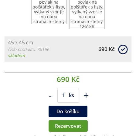
45 x 45 cm
690 Kč
číslo produktu: 36196
skladem
690 Kč
-
+
ks
Do košíku
Rezervovat