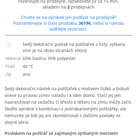
rezervujte na prodejně, vyzvedněte již za 15 min.
skladem na
2
prodejnách
Chcete se na výrobek jen podívat na prodejně?
Poznamenejte si číslo produktu
36196
, nebo si rovnou
udělejte rezervaci.
šedý dekorační povlak na polštářek s listy, vytkaný
vzor je na obou stranách stejný
Materiál
65% bavlna 35% polyester
Praní
40 °C
Zip
Ano
Šedý dekorační návlek na polštářek s motivem lístků a bobulí
vnese tu pravou zimní náladu i k Vám domů. Stačí jej jen
naaranžovat na sedačku či křeslo a těšení na zimu může začít.
Skvěle vynikne v kombinaci s jednobarevnými polštářky, ale
nemusíte se bát jej ani zkombinovat s dalšími povlaky ze
stejné série.
Povlakem na polštář se zajímavým vytkaným motivem