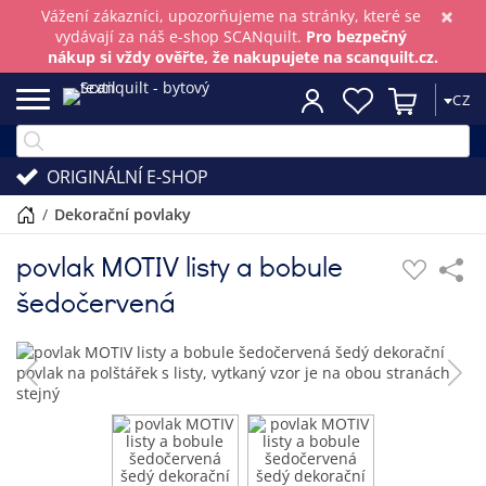
×
Vážení zákazníci, upozorňujeme na stránky, které se
vydávají za náš e-shop SCANquilt.
Pro bezpečný
nákup si vždy ověřte, že nakupujete na scanquilt.cz.
CZ
ORIGINÁLNÍ E-SHOP
/
dekorační povlaky
povlak MOTIV listy a bobule
šedočervená