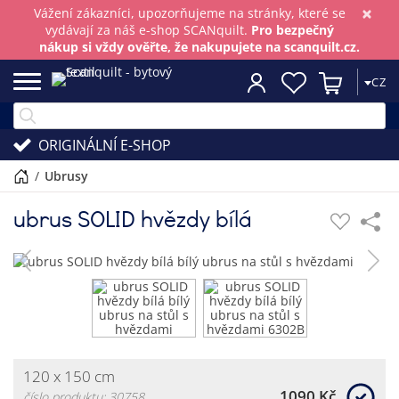
×
Vážení zákazníci, upozorňujeme na stránky, které se
vydávají za náš e-shop SCANquilt.
Pro bezpečný
nákup si vždy ověřte, že nakupujete na scanquilt.cz.
CZ
ORIGINÁLNÍ E-SHOP
/
ubrusy
ubrus SOLID hvězdy bílá
120 x 150 cm
1090 Kč
číslo produktu: 30758