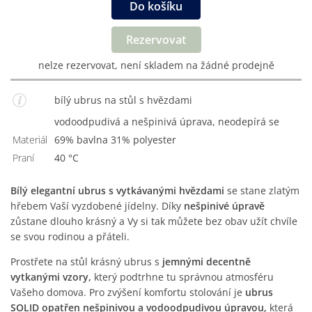
Do košíku
Rezervovat
nelze rezervovat, není skladem na žádné prodejně
bílý ubrus na stůl s hvězdami
vodoodpudivá a nešpinivá úprava, neodepírá se
Materiál
69% bavlna 31% polyester
Praní
40 °C
Bílý elegantní ubrus s vytkávanými hvězdami
se stane zlatým
hřebem Vaší vyzdobené jídelny. Díky
nešpinivé úpravě
zůstane dlouho krásný a Vy si tak můžete bez obav užít chvíle
se svou rodinou a přáteli.
Prostřete na stůl krásný ubrus s
jemnými decentně
vytkanými vzory,
který podtrhne tu správnou atmosféru
Vašeho domova. Pro zvýšení komfortu stolování je
ubrus
SOLID opatřen nešpinivou a vodoodpudivou úpravou,
která