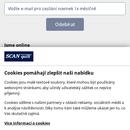
Odebírat
Jsme online
Cookies pomáhají zlepšit naši nabídku
Cookies jsou malé textové soubory, které mohou být používány
webovými stránkami, aby učinily uživatelský zážitek co nejvíce
příjemný.
Cookies sdílíme s našimi partnery v oblasti reklamy, sociálních médií a
k analýze návštěvnosti. Díky tomu Vám také můžeme ukázat jen to, co
Vás skutečně zajímá.
© 2026 SCANquilt - všechna práva vyhrazena
Více informací o cookies
This site is protected by reCAPTCHA and the
Google
Privacy Policy
and
Terms of Service
apply.