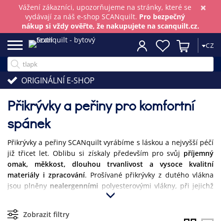
×
Vážení zákazníci, upozorňujeme na stránky, které se
vydávají za náš e-shop SCANquilt.
Pro bezpečný
nákup si vždy ověřte, že nakupujete na scanquilt.cz.
CZ
ORIGINÁLNÍ E-SHOP
Přikrývky a peřiny pro komfortní
spánek
Přikrývky a peřiny SCANquilt vyrábíme s láskou a nejvyšší péčí
již třicet let. Oblibu si získaly především pro svůj
příjemný
omak, měkkost, dlouhou trvanlivost a vysoce kvalitní
materiály i zpracování
. Prošívané přikrývky z dutého vlákna
jsou plněny
nealergenními
polyesterovými vlákny, při jejichž
vrstvení ve formě jemných pavučin nepoužíváme
žádné
chemikálie
, proto si naše přikrývky zachovávají měkkost,
Zobrazit filtry
splývavost a objemovou stálost po dlouhou dobu.