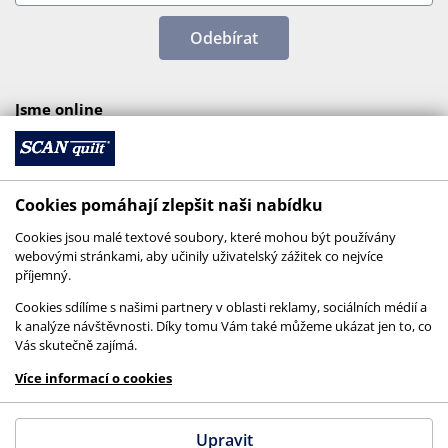
Odebírat
Jsme online
Cookies pomáhají zlepšit naši nabídku
Cookies jsou malé textové soubory, které mohou být používány
webovými stránkami, aby učinily uživatelský zážitek co nejvíce
příjemný.
Cookies sdílíme s našimi partnery v oblasti reklamy, sociálních médií a
k analýze návštěvnosti. Díky tomu Vám také můžeme ukázat jen to, co
Vás skutečně zajímá.
© 2026 SCANquilt - všechna práva vyhrazena
Více informací o cookies
This site is protected by reCAPTCHA and the
Google
Privacy Policy
and
Terms of Service
apply.
Upravit