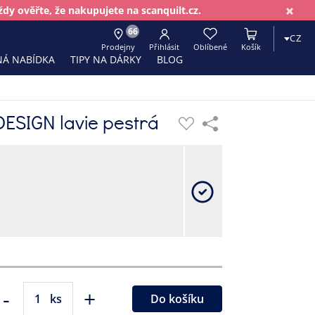
×
dy ověřte, že nakupujete na scanquilt.cz.
66
CZ
Prodejny
Přihlásit
Oblíbené
Košík
Á NABÍDKA
TIPY NA DÁRKY
BLOG
DESIGN lavie pestrá
-
+
ks
Do košíku