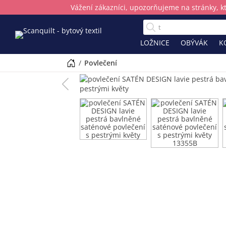
Vážení zákazníci, upozorňujeme na stránky, k
LOŽNICE
OBÝVÁK
K
/
povlečení