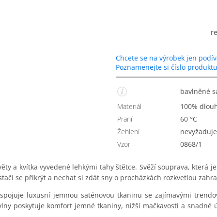
r
Chcete se na výrobek jen podív
Poznamenejte si číslo produkt
bavlněné 
Materiál
100% dlou
Praní
60 °C
Žehlení
nevyžaduje
Vzor
0868/1
ěty a kvítka vyvedené lehkými tahy štětce. Svěží souprava, která j
 stačí se přikrýt a nechat si zdát sny o procházkách rozkvetlou zahr
spojuje luxusní jemnou saténovou tkaninu se zajímavými trendový
vlny poskytuje komfort jemné tkaniny, nižší mačkavosti a snadné 