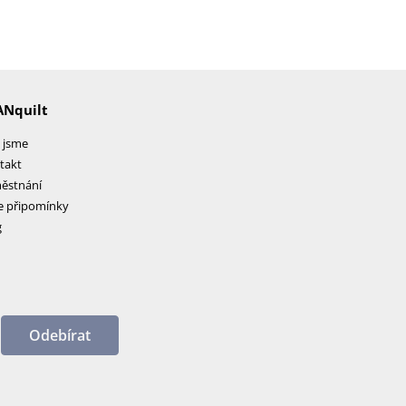
ANquilt
 jsme
takt
ěstnání
e připomínky
g
Odebírat