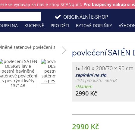
teré se vydávají za náš e-shop SCANquilt.
Pro bezpečný nákup si vž
ORIGINÁLNÍ E-SHOP
OUPELNA
KUCHYNĚ
PRO DĚTI
BYTOVÉ DOPLŇKY
VÝHODN
povlečení SATÉN 
140 x 200/70 x 90 cm
1x
zapínání na zip
číslo produktu: 36638
skladem
2990 Kč
2990 Kč