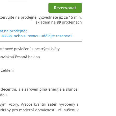
Rezervovat
ezervujte na prodejně, vyzvedněte již za 15 min.
skladem na
39
prodejnách
at na prodejně?
u
36638
, nebo si rovnou udělejte rezervaci.
saténové povlečení s pestrými květy
hovlákná česaná bavlna
 žehlení
e decentní, ale zároveň plná energie a slunce.
adou.
mi vzory. Vysoce kvalitní satén vyrobený z
údržby pro moderní domácnosti. Při sušení v