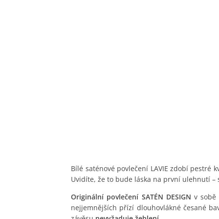
Bílé saténové povlečení LAVIE zdobí pestré kv
Uvidíte, že to bude láska na první ulehnutí –
Originální povlečení SATÉN DESIGN
v sobě 
nejjemnějších přízí dlouhovlákné česané ba
závěsu
nevyžaduje žehlení
.