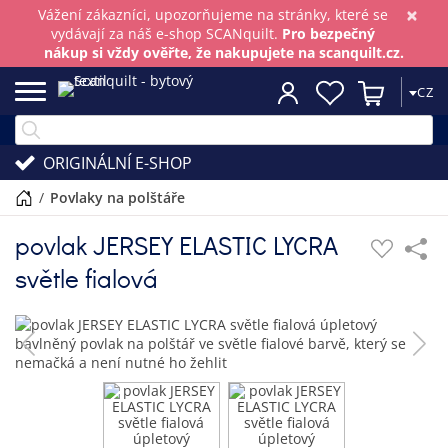
×
Vážení zákazníci, upozorňujeme na stránky, které se
vydávají za náš e-shop SCANquilt.
Pro bezpečný
nákup si vždy ověřte, že nakupujete na scanquilt.cz.
CZ
ORIGINÁLNÍ E-SHOP
/
povlaky na polštáře
povlak JERSEY ELASTIC LYCRA
světle fialová