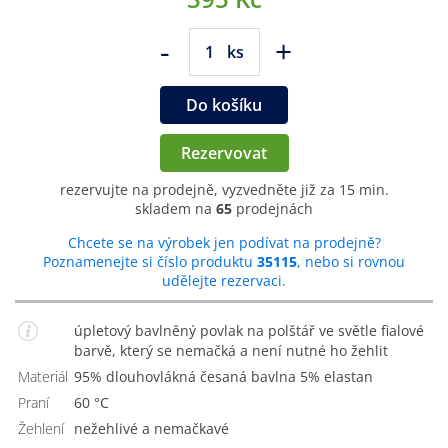
-
+
ks
Do košíku
Rezervovat
rezervujte na prodejně, vyzvedněte již za 15 min.
skladem na
65
prodejnách
Chcete se na výrobek jen podívat na prodejně?
Poznamenejte si číslo produktu
35115
, nebo si rovnou
udělejte rezervaci.
úpletový bavlněný povlak na polštář ve světle fialové
barvě, který se nemačká a není nutné ho žehlit
Materiál
95% dlouhovlákná česaná bavlna 5% elastan
Praní
60 °C
Žehlení
nežehlivé a nemačkavé