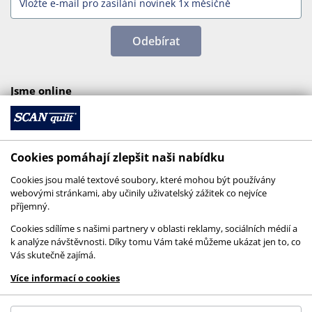
Odebírat
Jsme online
Cookies pomáhají zlepšit naši nabídku
Cookies jsou malé textové soubory, které mohou být používány
webovými stránkami, aby učinily uživatelský zážitek co nejvíce
příjemný.
Cookies sdílíme s našimi partnery v oblasti reklamy, sociálních médií a
k analýze návštěvnosti. Díky tomu Vám také můžeme ukázat jen to, co
Vás skutečně zajímá.
© 2026 SCANquilt - všechna práva vyhrazena
Více informací o cookies
This site is protected by reCAPTCHA and the
Google
Privacy Policy
and
Terms of Service
apply.