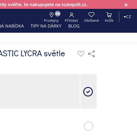
×
dy ověřte, že nakupujete na scanquilt.cz.
66
CZ
Prodejny
Přihlásit
Oblíbené
Košík
Á NABÍDKA
TIPY NA DÁRKY
BLOG
ASTIC LYCRA světle