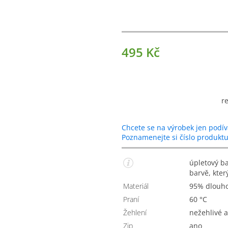
495 Kč
r
Chcete se na výrobek jen podív
Poznamenejte si číslo produkt
úpletový bavlněný povlak na polštář ve světle růžové
barvě, kter
Materiál
95% dlouh
Praní
60 °C
Žehlení
nežehlivé
Zip
Ano