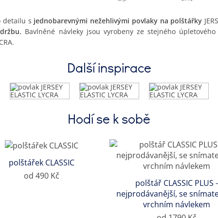
o detailu s
jednobarevnými nežehlivými povlaky na polštářky
JERS
držbu.
Bavlněné návleky jsou vyrobeny ze stejného úpletového 
YCRA.
Další inspirace
Hodí se k sobě
polštářek CLASSIC
od 490 Kč
polštář CLASSIC PLUS -
nejprodávanější, se snímat
vrchním návlekem
od 1790 Kč