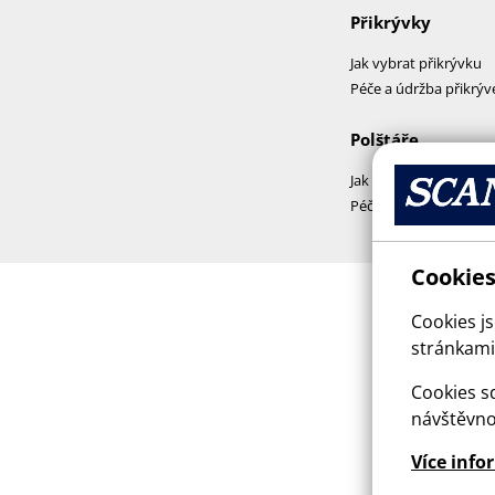
Přikrývky
Jak vybrat přikrývku
Péče a údržba přikrýv
Polštáře
Jak vybrat polštář
Péče a praní polštářů
Cookies
Cookies j
stránkami,
Cookies sd
návštěvno
Více info
This sit