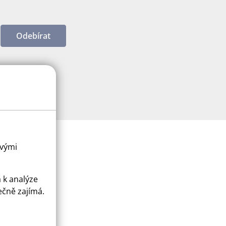
Odebírat
ovými
a k analýze
ečně zajímá.
ice
apply.