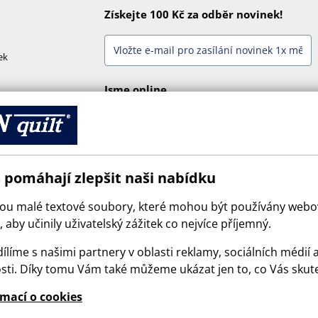
Získejte 100 Kč za odběr novinek!
ek
Jsme online
 pomáhají zlepšit naši nabídku
sou malé textové soubory, které mohou být používány web
 aby učinily uživatelský zážitek co nejvíce příjemný.
ílíme s našimi partnery v oblasti reklamy, sociálních médií 
sti. Díky tomu Vám také můžeme ukázat jen to, co Vás skut
© 2026 SCANquilt - všechna práva vyhrazena
rmací o cookies
e is protected by reCAPTCHA and the Google
Privacy Policy
and
Terms of Serv