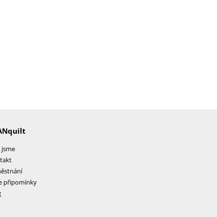
ANquilt
 jsme
takt
ěstnání
e připomínky
g