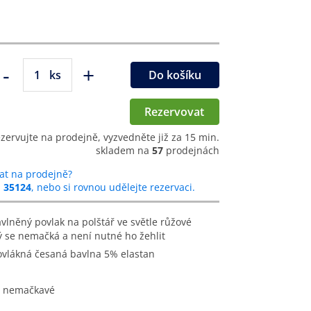
-
+
ks
Do košíku
Rezervovat
ezervujte na prodejně, vyzvedněte již za 15 min.
skladem na
57
prodejnách
at na prodejně?
u
35124
, nebo si rovnou udělejte rezervaci.
ý se nemačká a není nutné ho žehlit
ovlákná česaná bavlna 5% elastan
 a nemačkavé