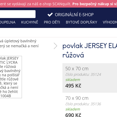
teré se vydávají za náš e-shop SCANquilt.
Pro bezpečný nákup si vž
ORIGINÁLNÍ E-SHOP
OUPELNA
KUCHYNĚ
PRO DĚTI
BYTOVÉ DOPLŇKY
VÝHODN
povlak JERSEY EL
růžová
50 x 70 cm
číslo produktu: 35124
skladem
495 Kč
70 x 90 cm
číslo produktu: 35136
skladem
690 Kč