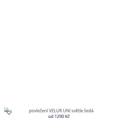
od
1290 Kč