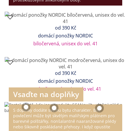
od
390 Kč
domácí ponožky NORDIC
bíločervená, unisex do vel. 41
od
390 Kč
domácí ponožky NORDIC
modročervená, unisex do vel. 41
Vsaďte na doplňky
S doplňky dodáte svému bytu charakter. Bílé
povlečení může být skvělým malířským plátnem pro
barevné polštářky, nonšalantně naaranžované plédy
nebo šikovně poskládané přehozy. I když opustíte