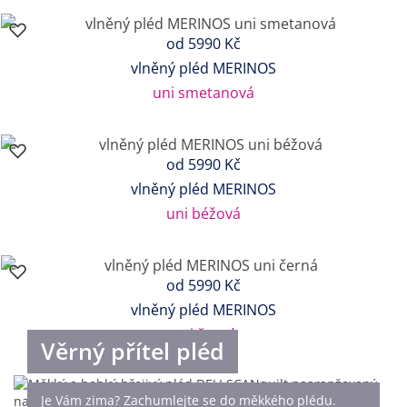
od
5990 Kč
vlněný pléd MERINOS
uni smetanová
od
5990 Kč
vlněný pléd MERINOS
uni béžová
od
5990 Kč
vlněný pléd MERINOS
uni černá
Věrný přítel pléd
Je Vám zima? Zachumlejte se do měkkého plédu.