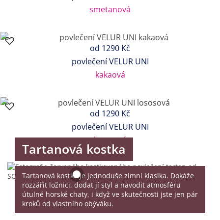
smetanová
od
1290 Kč
povlečení VELUR UNI
kakaová
od
1290 Kč
povlečení VELUR UNI
lososová
Tartanová kostka
Tartanová kostka je jednoduše zimní klasika. Dokáže
rozzářit ložnici, dodat jí styl a navodit atmosféru
útulné horské chaty, i když ve skutečnosti jste jen pár
kroků od vlastního obýváku.