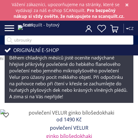
×
Vážení zákazníci, upozorňujeme na stránky, které se
vydávají za náš e-shop SCANquilt.
Pro bezpečný
nákup si vždy ověřte, že nakupujete na scanquilt.cz.
CZ
Hřejivé zimní povlečení
ORIGINÁLNÍ E-SHOP
Během chladných měsíců jistě oceníte nadýchané
hřejivé přikrývky povlečené do hebkého flanelového
povlečení nebo jemného mikroplyšového povlečení
Velur pro úžasný pocit měkkého objetí. Při odpočinku
na pohovce nebo při čtení v křesle se zachumlejte do
huňatých plyšových dek nebo krásných vlněných plédů.
A zima si na Vás nepřijde!
od
1490 Kč
povlečení VELUR
ginko bílošedokhaki