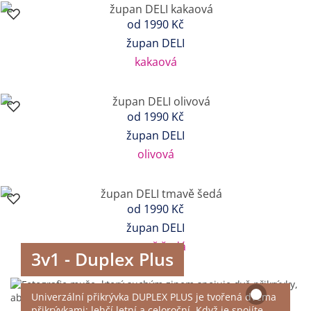
od
1990 Kč
župan DELI
kakaová
od
1990 Kč
župan DELI
olivová
od
1990 Kč
župan DELI
tmavě šedá
3v1 - Duplex Plus
Univerzální přikrývka DUPLEX PLUS je tvořená dvěma
přikrývkami: lehčí letní a celoroční. Když je spojíte