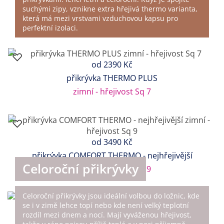
suchými zipy, vznikne extra hřejivá thermo varianta,
která má mezi vrstvami vzduchovou kapsu pro
perfektní izolaci.
od
2390 Kč
přikrývka THERMO PLUS
zimní - hřejivost Sq 7
od
3490 Kč
přikrývka COMFORT THERMO - nejhřejivější
Celoroční přikrývky
zimní - hřejivost Sq 9
Celoroční přikrývky jsou ideální volbou do ložnic, kde
se i v zimě lehce topí nebo kde není velký teplotní
rozdíl mezi dnem a nocí. Mají vyváženou hřejivost,