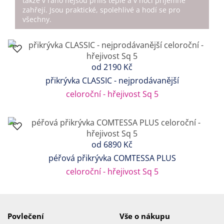
takže v ráno nejsou příliš teplé a v noci příjemně
zahřejí. Jsou praktické, spolehlivé a hodí se pro
všechny.
od
2190 Kč
přikrývka CLASSIC - nejprodávanější
celoroční - hřejivost Sq 5
od
6890 Kč
péřová přikrývka COMTESSA PLUS
celoroční - hřejivost Sq 5
Povlečení
Vše o nákupu