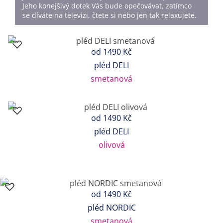
Jeho konejšivý dotek Vás bude opečovávat, zatímco
se díváte na televizi, čtete si nebo jen tak relaxujete.
od
1490 Kč
pléd DELI
smetanová
od
1490 Kč
pléd DELI
olivová
od
1490 Kč
pléd NORDIC
smetanová