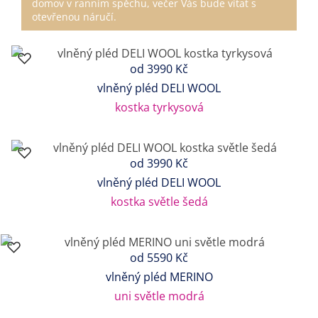
domov v ranním spěchu, večer Vás bude vítat s
otevřenou náručí.
od
3990 Kč
vlněný pléd DELI WOOL
kostka tyrkysová
od
3990 Kč
vlněný pléd DELI WOOL
kostka světle šedá
od
5590 Kč
vlněný pléd MERINO
uni světle modrá