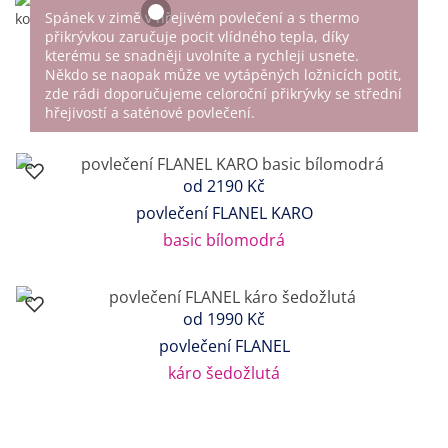
Spánek v zimě v hřejivém povlečení a s thermo
přikrývkou zaručuje pocit vlídného tepla, díky
kterému se snadněji uvolníte a rychleji usnete.
Někdo se naopak může ve vytápěných ložnicích potit,
zde rádi doporučujeme celoroční přikrývky se střední
hřejivostí a saténové povlečení.
od
2190 Kč
povlečení FLANEL KARO
basic bílomodrá
od
1990 Kč
povlečení FLANEL
káro šedožlutá