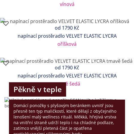
vínová
od
1790 Kč
napínací prostěradlo VELVET ELASTIC LYCRA
oříšková
od
1790 Kč
napínací prostěradlo VELVET ELASTIC LYCRA
tmavě šedá
Pěkně v teple
Domácí ponožky s plyšovým beránkem uvnitř jsou
přesně ten typ maličkostí, které dělají z obyčejného
lenošení malý wellness rituál. Měkká, hřejivá vrstva
na vnitřní straně udrží teplo i na chladné podlaze,
zatímco vnější pletená část je opatřena
protiskluzovými silikonovými body.