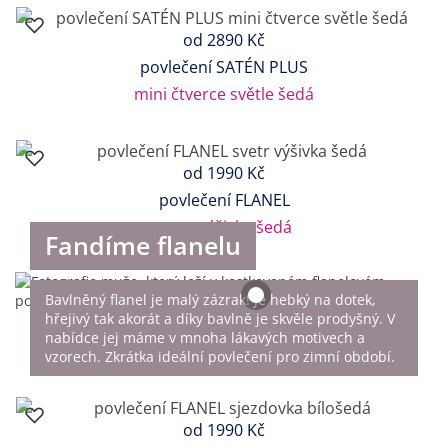
od
2890 Kč
povlečení SATÉN PLUS
mini čtverce světle šedá
od
1990 Kč
povlečení FLANEL
svetr výšivka šedá
Fandíme flanelu
Bavlněný flanel je malý zázrak! Je hebký na dotek,
hřejivý tak akorát a díky bavlně je skvěle prodyšný. V
nabídce jej máme v mnoha lákavých motivech a
vzorech. Zkrátka ideální povlečení pro zimní období.
od
1990 Kč