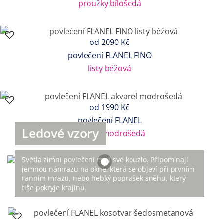
proužky bílošedá
od
2090 Kč
povlečení FLANEL FINO
listy béžová
od
1990 Kč
povlečení FLANEL
Ledové vzory
akvarel modrošedá
Světlá zimní povlečení mají své kouzlo. Připomínají
jemnou námrazu na okně, která se objeví při prvním
ranním mrazu, nebo hebký poprašek sněhu, který
tiše pokryje krajinu.