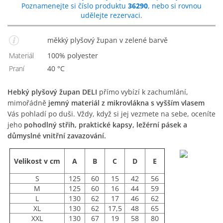
Poznamenejte si číslo produktu
36290
, nebo si rovnou
udělejte rezervaci.
měkký plyšový župan v zelené barvě
Materiál
100% polyester
Praní
40 °C
Hebký plyšový župan DELI
přímo vybízí k zachumlání,
mimořádně
jemný materiál z mikrovlákna s vyšším vlasem
Vás pohladí po duši. Vždy, když si jej vezmete na sebe, oceníte
jeho
pohodlný střih, praktické kapsy, ležérní pásek a
důmyslné vnitřní zavazování.
Velikost v cm
A
B
C
D
E
S
125
60
15
42
56
M
125
60
16
44
59
L
130
62
17
46
62
XL
130
62
17,5
48
65
XXL
130
67
19
58
80