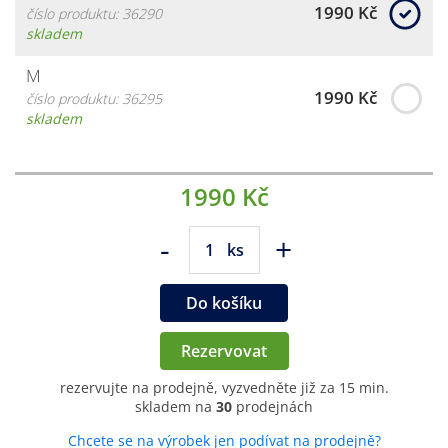
1990 Kč
číslo produktu: 36290
skladem
M
1990 Kč
číslo produktu: 36295
skladem
1990 Kč
-
+
ks
Do košíku
Rezervovat
rezervujte na prodejně, vyzvedněte již za 15 min.
skladem na
30
prodejnách
Chcete se na výrobek jen podívat na prodejně?