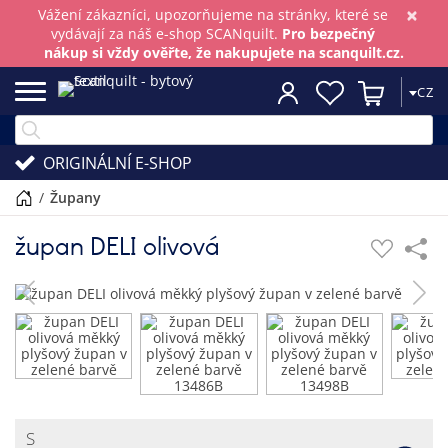
×
Vážení zákazníci, upozorňujeme na stránky, které se
vydávají za náš e-shop SCANquilt.
Pro bezpečný
nákup si vždy ověřte, že nakupujete na scanquilt.cz.
CZ
ORIGINÁLNÍ E-SHOP
/
župany
župan DELI olivová
S