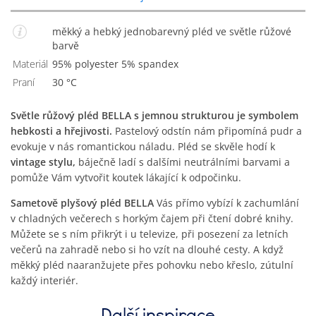
měkký a hebký jednobarevný pléd ve světle růžové
barvě
Materiál
95% polyester 5% spandex
Praní
30 °C
Světle růžový pléd BELLA s jemnou strukturou je symbolem
hebkosti a hřejivosti.
Pastelový odstín nám připomíná pudr a
evokuje v nás romantickou náladu. Pléd se skvěle hodí k
vintage stylu,
báječně ladí s dalšími neutrálními barvami a
pomůže Vám vytvořit koutek lákající k odpočinku.
Sametově plyšový pléd BELLA
Vás přímo vybízí k zachumlání
v chladných večerech s horkým čajem při čtení dobré knihy.
Můžete se s ním přikrýt i u televize, při posezení za letních
večerů na zahradě nebo si ho vzít na dlouhé cesty. A když
měkký pléd naaranžujete přes pohovku nebo křeslo, zútulní
každý interiér.
Další inspirace