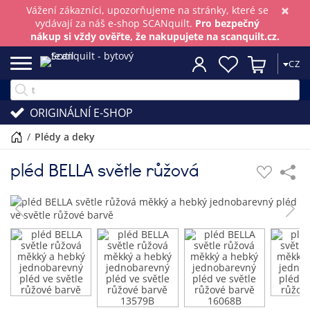
×
Vážení zákazníci, upozorňujeme na stránky, které se
vydávají za náš e-shop SCANquilt.
Pro bezpečný
nákup si vždy ověřte, že nakupujete na scanquilt.cz.
CZ
ORIGINÁLNÍ E-SHOP
/
plédy a deky
pléd BELLA světle růžová