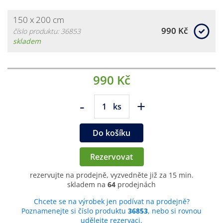
150 x 200 cm
990 Kč
číslo produktu: 36853
skladem
990 Kč
-
+
ks
Do košíku
Rezervovat
rezervujte na prodejně, vyzvedněte již za 15 min.
skladem na
64
prodejnách
Chcete se na výrobek jen podívat na prodejně?
Poznamenejte si číslo produktu
36853
, nebo si rovnou
udělejte rezervaci.