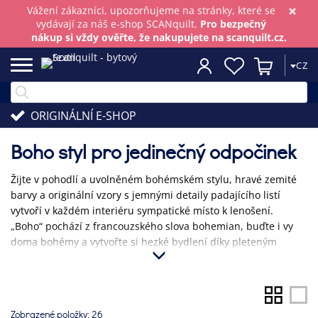
×
Vážení zákazníci, upozorňujeme na stránky, které se
vydávají za náš e-shop SCANquilt.
Pro bezpečný
nákup si vždy ověřte, že nakupujete na scanquilt.cz.
CZ
ORIGINÁLNÍ E-SHOP
Boho styl pro jedinečný odpočinek
Žijte v pohodlí a uvolněném bohémském stylu, hravé zemité
barvy a originální vzory s jemnými detaily padajícího listí
vytvoří v každém interiéru sympatické místo k lenošení.
„Boho“ pochází z francouzského slova bohemian, buďte i vy
doma bohémy a vytvořte si hezké bydlení díky pleteným
plédům, sametovým polštářkům a hřejivému povlečení v
krásných barvách podzimu.
Zobrazené položky:
26