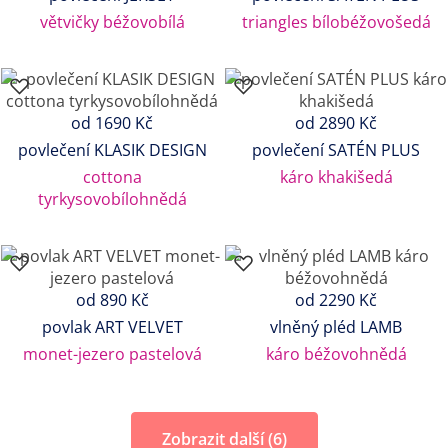
větvičky béžovobílá
triangles bílobéžovošedá
od 1690 Kč
od 2890 Kč
povlečení KLASIK DESIGN
povlečení SATÉN PLUS
cottona
káro khakišedá
tyrkysovobílohnědá
od 890 Kč
od 2290 Kč
povlak ART VELVET
vlněný pléd LAMB
monet-jezero pastelová
káro béžovohnědá
Zobrazit další (6)