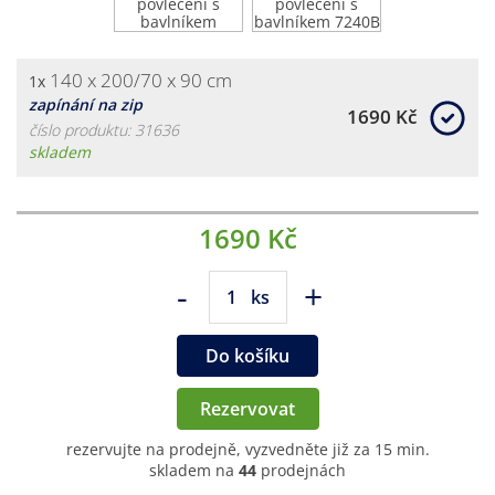
140 x 200/70 x 90 cm
1x
zapínání na zip
1690 Kč
číslo produktu: 31636
skladem
1690 Kč
-
+
ks
Do košíku
Rezervovat
rezervujte na prodejně, vyzvedněte již za 15 min.
skladem na
44
prodejnách