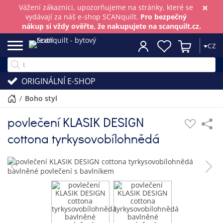
×
Vážení zákazníci, upozorňujeme na stránky, které se
vydávají za náš e-shop SCANquilt.
Pro bezpečný
nákup si vždy ověřte, že nakupujete na scanquilt.cz.
CZ
ORIGINÁLNÍ E-SHOP
/
boho styl
povlečení KLASIK DESIGN
cottona tyrkysovobílohnědá