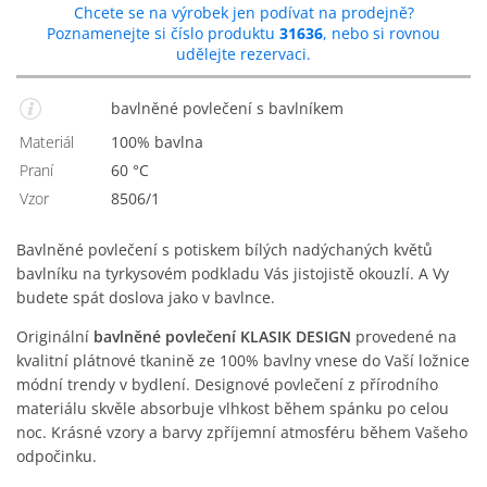
Chcete se na výrobek jen podívat na prodejně?
Poznamenejte si číslo produktu
31636
, nebo si rovnou
udělejte rezervaci.
bavlněné povlečení s bavlníkem
Materiál
100% bavlna
Praní
60 °C
Vzor
8506/1
Bavlněné povlečení s potiskem bílých nadýchaných květů
bavlníku na tyrkysovém podkladu Vás jistojistě okouzlí. A Vy
budete spát doslova jako v bavlnce.
Originální
bavlněné povlečení KLASIK DESIGN
provedené na
kvalitní plátnové tkanině ze 100% bavlny vnese do Vaší ložnice
módní trendy v bydlení. Designové povlečení z přírodního
materiálu skvěle absorbuje vlhkost během spánku po celou
noc. Krásné vzory a barvy zpříjemní atmosféru během Vašeho
odpočinku.