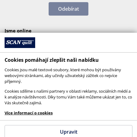
Odebírat
Jsme online
Cookies pomáhají zlepšit naši nabídku
Cookies jsou malé textové soubory, které mohou být používány
webovými stránkami, aby učinily uživatelský zážitek co nejvíce
příjemný.
Cookies sdílíme s našimi partnery v oblasti reklamy, sociálních médií a
k analýze návštěvnosti. Díky tomu Vám také můžeme ukázat jen to, co
Vás skutečně zajímá.
© 2026 SCANquilt - všechna práva vyhrazena
Více informací o cookies
This site is protected by reCAPTCHA and the
Google
Privacy Policy
and
Terms of Service
apply.
Upravit