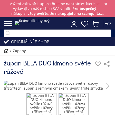
×
Vážení zákazníci, upozorňujeme na stránky, které se
vydávají za náš e-shop SCANquilt.
Pro bezpečný
nákup si vždy ověřte, že nakupujete na scanquilt.cz.
CZ
ORIGINÁLNÍ E-SHOP
/
župany
župan BELA DUO kimono světle
růžová