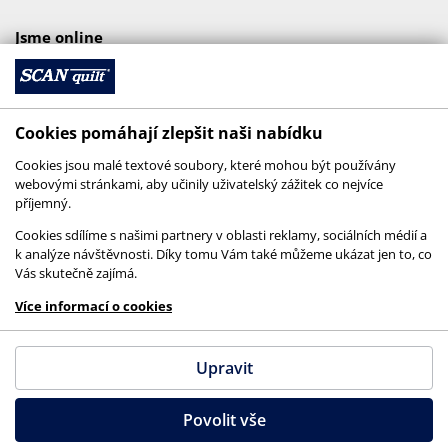
Jsme online
Cookies pomáhají zlepšit naši nabídku
Cookies jsou malé textové soubory, které mohou být používány
webovými stránkami, aby učinily uživatelský zážitek co nejvíce
příjemný.
Cookies sdílíme s našimi partnery v oblasti reklamy, sociálních médií a
k analýze návštěvnosti. Díky tomu Vám také můžeme ukázat jen to, co
Vás skutečně zajímá.
© 2026 SCANquilt - všechna práva vyhrazena
Více informací o cookies
This site is protected by reCAPTCHA and the
Google
Privacy Policy
and
Terms of Service
apply.
Upravit
Povolit vše