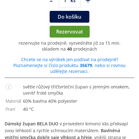
-
+
ks
Do košíku
Rezervovat
rezervujte na prodejně, vyzvedněte již za 15 min.
skladem na
40
prodejnách
Chcete se na výrobek jen podívat na prodejně?
Poznamenejte si číslo produktu
35679
, nebo si rovnou
udělejte rezervaci.
světle růžový tříčtvrteční župan s jemným omakem,
uvnitř froté smyčka
Materiál
60% bavlna 40% polyester
Praní
40 °C
Dámský župan BELA DUO
v provedení kimono Vás překvapí
svou lehkostí a rychle schnoucím materiálem.
Bavlněná
vnitřní smyčka dobře saje vlhkost a hřeje
, vnější strana je