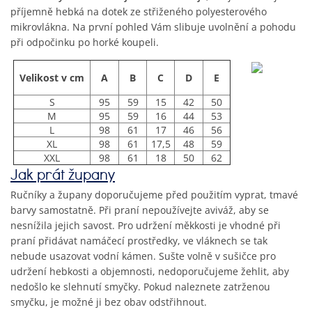
příjemně hebká na dotek ze střiženého polyesterového
mikrovlákna. Na první pohled Vám slibuje uvolnění a pohodu
při odpočinku po horké koupeli.
Velikost v cm
A
B
C
D
E
S
95
59
15
42
50
M
95
59
16
44
53
L
98
61
17
46
56
XL
98
61
17,5
48
59
XXL
98
61
18
50
62
Jak prát župany
Ručníky a župany doporučujeme před použitím vyprat, tmavé
barvy samostatně. Při praní nepoužívejte aviváž, aby se
nesnížila jejich savost. Pro udržení měkkosti je vhodné při
praní přidávat namáčecí prostředky, ve vláknech se tak
nebude usazovat vodní kámen. Sušte volně v sušičce pro
udržení hebkosti a objemnosti, nedoporučujeme žehlit, aby
nedošlo ke slehnutí smyčky. Pokud naleznete zatrženou
smyčku, je možné ji bez obav odstřihnout.