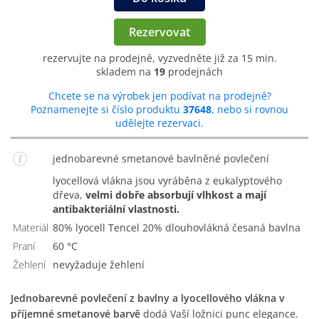
Rezervovat
rezervujte na prodejně, vyzvedněte již za 15 min.
skladem na
19
prodejnách
Chcete se na výrobek jen podívat na prodejně?
Poznamenejte si číslo produktu
37648
, nebo si rovnou
udělejte rezervaci.
jednobarevné smetanové bavlněné povlečení
Lyocellová vlákna jsou vyráběna z eukalyptového
dřeva,
velmi dobře absorbují vlhkost a mají
antibakteriální vlastnosti.
Materiál
80% lyocell Tencel 20% dlouhovlákná česaná bavlna
Praní
60 °C
Žehlení
Nevyžaduje žehlení
Jednobarevné povlečení z bavlny a lyocellového vlákna v
příjemné smetanové barvě
dodá Vaší ložnici punc elegance.