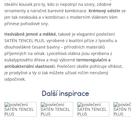
Ideální kousek pro ty, kdo si nepotrpí na vzory, zdobné
ornamenty a náročné barevné kombinace.
Krémový odstín
se
jen tak neokouká a v kombinaci s moderním vláknem Vám
přinese pohodové sny.
Hedvábně jemné a měkké,
takové je elegantní povlečení
SATÉN TENCEL PLUS, vyrobené z kvalitní příze z lyocellu a
dlouhovlákné česané bavlny – přírodních materiálů
příjemných na omak. Lyocellová vlákna jsou vyrobena z
eukalyptového dřeva a mají výborné
termoregulační a
antibakteriální vlastnosti.
Povlečení skvěle pohlcuje vlhkost,
je prodyšné a Vy si tak můžete užívat ničím nerušený
odpočinek.
Další inspirace