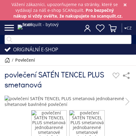
×
Vážení zákazníci, upozorňujeme na stránky, které se
vydávají za náš e-shop SCANquilt.
Pro bezpečný
nákup si vždy ověřte, že nakupujete na scanquilt.cz.
CZ
ORIGINÁLNÍ E-SHOP
/
povlečení
povlečení SATÉN TENCEL PLUS
smetanová