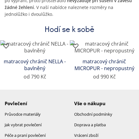
po vyprání, proto prostěradlo
nevyžaduje při sušení v závěsu
žádné žehlení
. V naší nabídce naleznete rozměry na
jednolůžko i dvoulůžko.
Hodí se k sobě
matracový chránič NELLA -
matracový chránič
bavlněný
MICROPUR - nepropustný
od 790 Kč
od 990 Kč
Povlečení
Vše o nákupu
Průvodce materiály
Obchodní podmínky
Jak vybrat povlečení
Doprava a platba
Péče a praní povlečení
Vrácení zboží