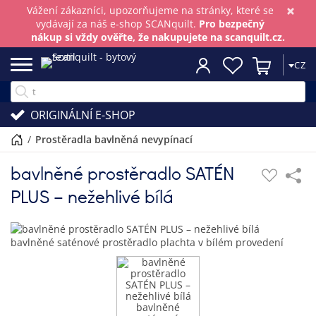
×
Vážení zákazníci, upozorňujeme na stránky, které se
vydávají za náš e-shop SCANquilt.
Pro bezpečný
nákup si vždy ověřte, že nakupujete na scanquilt.cz.
CZ
ORIGINÁLNÍ E-SHOP
/
prostěradla bavlněná nevypínací
bavlněné prostěradlo SATÉN
PLUS – nežehlivé bílá