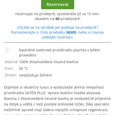
Rezervovat
rezervujte na prodejně, vyzvedněte již za 15 min.
skladem na
60
prodejnách
Chcete se na výrobek jen podívat na prodejně?
Poznamenejte si číslo produktu
36505
, nebo si rovnou
udělejte rezervaci.
bavlněné saténové prostěradlo plachta v bílém
provedení
Materiál
100% dlouhovlákná česaná bavlna
Praní
60 °C
Žehlení
Nevyžaduje žehlení
Dopřejte si skutečný luxus a vyzkoušejte jemná nevypínací
prostěradla SATÉN PLUS. Vysoce kvalitní hladká atlasová
tkanina z dlouhovlákné česané bavlny je neskutečně příjemná
na dotyk a udělá z Vaší postele královské lůžko. Díky speciální
nežehlivé úpravě mají vlákna nejvyšší schopnost regenerace