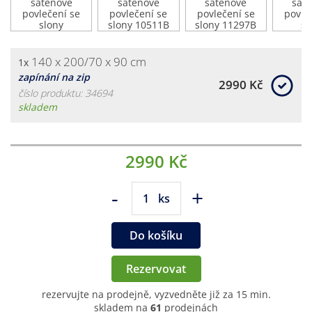
140 x 200/70 x 90 cm
1x
zapínání na zip
2990 Kč
číslo produktu: 34694
skladem
2990 Kč
-
+
ks
Do košíku
Rezervovat
rezervujte na prodejně, vyzvedněte již za 15 min.
skladem na
61
prodejnách