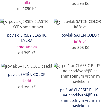
bílá
od 395 Kč
od 1090 Kč
povlak JERSEY ELASTIC
povlak SATÉN COLOR
LYCRA
béžová
smetanová
od 395 Kč
od 395 Kč
povlak SATÉN COLOR
šedá
od 395 Kč
polštář CLASSIC PLUS -
nejprodávanější, se
snímatelným vrchním
návlekem