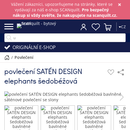
×
Vážení zákazníci, upozorňujeme na stránky, které se
vydávají za náš e-shop SCANquilt.
Pro bezpečný
nákup si vždy ověřte, že nakupujete na scanquilt.cz.
CZ
ORIGINÁLNÍ E-SHOP
/
povlečení
povlečení SATÉN DESIGN
elephants šedobéžová