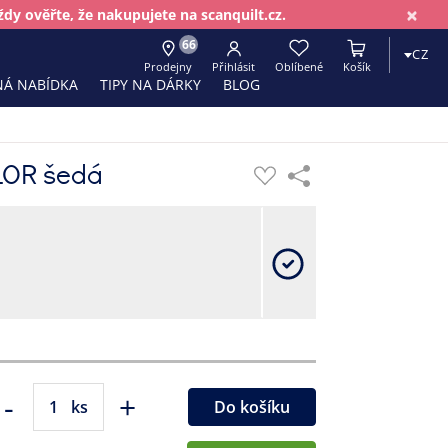
×
dy ověřte, že nakupujete na scanquilt.cz.
66
CZ
Prodejny
Přihlásit
Oblíbené
Košík
Á NABÍDKA
TIPY NA DÁRKY
BLOG
LOR šedá
-
+
ks
Do košíku