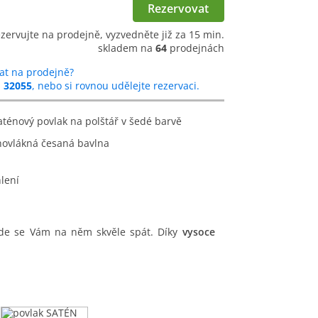
Rezervovat
ezervujte na prodejně, vyzvedněte již za 15 min.
skladem na
64
prodejnách
at na prodejně?
u
32055
, nebo si rovnou udělejte rezervaci.
saténový povlak na polštář v šedé barvě
hovlákná česaná bavlna
lení
ude se Vám na něm skvěle spát. Díky
vysoce