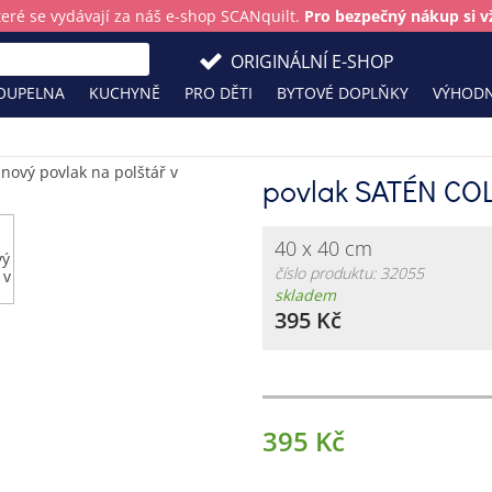
teré se vydávají za náš e-shop SCANquilt.
Pro bezpečný nákup si vž
ORIGINÁLNÍ E-SHOP
OUPELNA
KUCHYNĚ
PRO DĚTI
BYTOVÉ DOPLŇKY
VÝHODN
povlak SATÉN CO
40 x 40 cm
číslo produktu: 32055
skladem
395 Kč
395 Kč