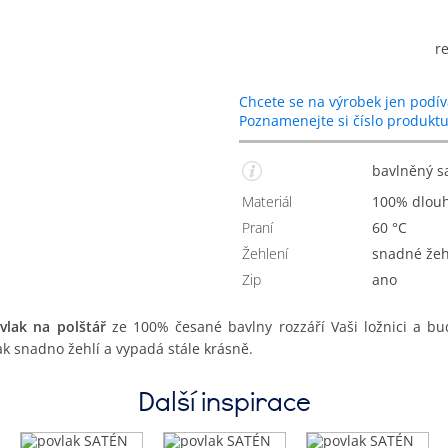
r
Chcete se na výrobek jen podív
Poznamenejte si číslo produkt
bavlněný 
Materiál
100% dlou
Praní
60 °C
Žehlení
Snadné žeh
Zip
Ano
lak na polštář
ze 100% česané bavlny rozzáří Vaši ložnici a b
k snadno žehlí a vypadá stále krásně.
Další inspirace