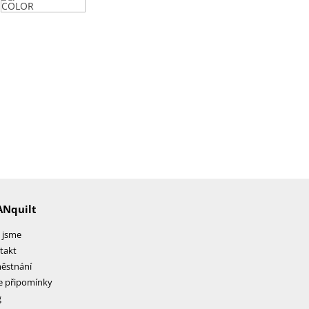
ANquilt
 jsme
takt
ěstnání
e připomínky
g