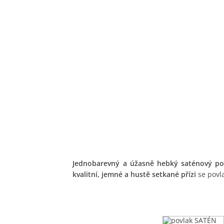
Jednobarevný a úžasně hebký saténový pov
kvalitní, jemné a hustě setkané přízi
se povla