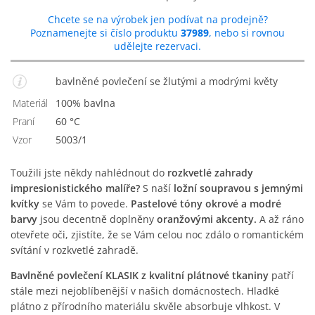
Chcete se na výrobek jen podívat na prodejně?
Poznamenejte si číslo produktu
37989
, nebo si rovnou
udělejte rezervaci.
bavlněné povlečení se žlutými a modrými květy
Materiál
100% bavlna
Praní
60 °C
Vzor
5003/1
Toužili jste někdy nahlédnout do
rozkvetlé zahrady
impresionistického malíře?
S naší
ložní soupravou s jemnými
kvítky
se Vám to povede.
Pastelové tóny okrové a modré
barvy
jsou decentně doplněny
oranžovými akcenty.
A až ráno
otevřete oči, zjistíte, že se Vám celou noc zdálo o romantickém
svítání v rozkvetlé zahradě.
Bavlněné povlečení KLASIK z kvalitní plátnové tkaniny
patří
stále mezi nejoblíbenější v našich domácnostech. Hladké
plátno z přírodního materiálu skvěle absorbuje vlhkost. V