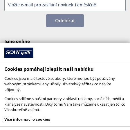
Odebírat
Jsme online
Cookies pomáhají zlepšit naši nabídku
Cookies jsou malé textové soubory, které mohou být používány
webovými stránkami, aby učinily uživatelský zážitek co nejvíce
příjemný.
Cookies sdílíme s našimi partnery v oblasti reklamy, sociálních médií a
k analýze návštěvnosti. Díky tomu Vám také můžeme ukázat jen to, co
Vás skutečně zajímá.
© 2026 SCANquilt - všechna práva vyhrazena
Více informací o cookies
This site is protected by reCAPTCHA and the
Google
Privacy Policy
and
Terms of Service
apply.