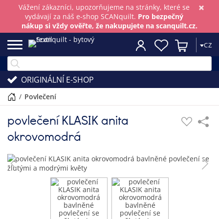
×
Vážení zákazníci, upozorňujeme na stránky, které se
vydávají za náš e-shop SCANquilt.
Pro bezpečný
nákup si vždy ověřte, že nakupujete na scanquilt.cz.
CZ
ORIGINÁLNÍ E-SHOP
/
povlečení
povlečení KLASIK anita
okrovomodrá