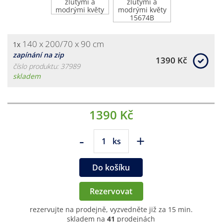
140 x 200/70 x 90 cm
1x
zapínání na zip
1390 Kč
číslo produktu: 37989
skladem
1390 Kč
-
+
ks
Do košíku
Rezervovat
rezervujte na prodejně, vyzvedněte již za 15 min.
skladem na
41
prodejnách