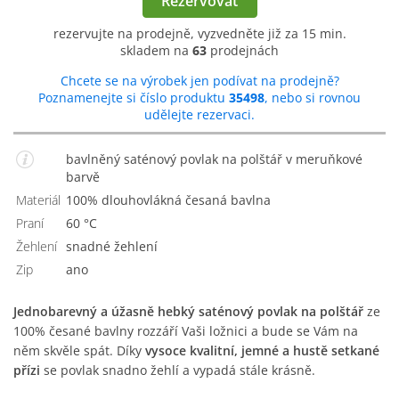
Rezervovat
rezervujte na prodejně, vyzvedněte již za 15 min.
skladem na
63
prodejnách
Chcete se na výrobek jen podívat na prodejně?
Poznamenejte si číslo produktu
35498
, nebo si rovnou
udělejte rezervaci.
bavlněný saténový povlak na polštář v meruňkové
barvě
Materiál
100% dlouhovlákná česaná bavlna
Praní
60 °C
Žehlení
Snadné žehlení
Zip
Ano
Jednobarevný a úžasně hebký saténový povlak na polštář
ze
100% česané bavlny rozzáří Vaši ložnici a bude se Vám na
něm skvěle spát. Díky
vysoce kvalitní, jemné a hustě setkané
přízi
se povlak snadno žehlí a vypadá stále krásně.