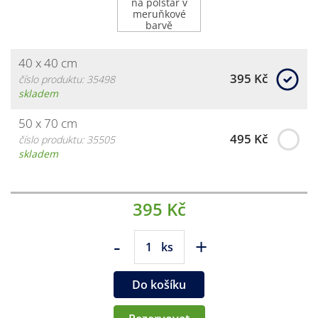
40 x 40 cm
395 Kč
číslo produktu: 35498
skladem
50 x 70 cm
495 Kč
číslo produktu: 35505
skladem
395 Kč
-
+
ks
Do košíku