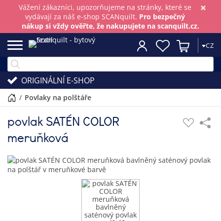
×
Vážení zákazníci, upozorňujeme na stránky, které se
vydávají za náš e-shop SCANquilt.
Pro bezpečný
nákup si vždy ověřte, že nakupujete na scanquilt.cz.
CZ
ORIGINÁLNÍ E-SHOP
/
povlaky na polštáře
povlak SATÉN COLOR
meruňková