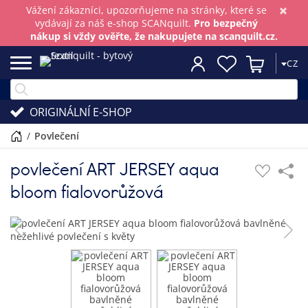
×
Vážení zákazníci, upozorňujeme na stránky, které se
vydávají za náš e-shop SCANquilt.
Pro bezpečný
nákup si vždy ověřte, že nakupujete na scanquilt.cz.
CZ
ORIGINÁLNÍ E-SHOP
/
povlečení
povlečení ART JERSEY aqua
bloom fialovorůžová