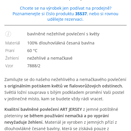
Chcete se na výrobek jen podívat na prodejně?
Poznamenejte si číslo produktu
35537
, nebo si rovnou
udělejte rezervaci.
bavlněné nežehlivé povlečení s květy
Materiál
100% dlouhovlákná česaná bavlna
Praní
60 °C
Žehlení
Nežehlivé a nemačkavé
Vzor
7888/2
Zamilujte se do našeho nežehlivého a nemačkavého povlečení
s originálním potiskem květů ve fialovorůžových odstínech.
Světlá ložní souprava s bílým podkladem promění Vaši postel
v jedinečné místo, kam se budete vždy rádi vracet.
Kvalitní bavlněné povlečení ART JERSEY
z jemné potištěné
pleteniny
se během používání nemačká a po vyprání
nevyžaduje žehlení.
Materiál je vyroben z jemných přízí z
dlouhovlákné česané bavlny, která se získává pouze z