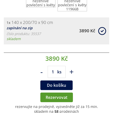
140 x 200/70 x 90 cm
1x
zapínání na zip
3890 Kč
číslo produktu: 35537
skladem
3890 Kč
-
+
ks
Do košíku
Rezervovat
rezervujte na prodejně, vyzvedněte již za 15 min.
skladem na
58
prodejnách