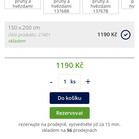
150 x 200 cm
1190 Kč
číslo produktu: 27401
skladem
1190 Kč
-
+
ks
Do košíku
Rezervovat
rezervujte na prodejně, vyzvedněte již za 15 min.
skladem na
56
prodejnách