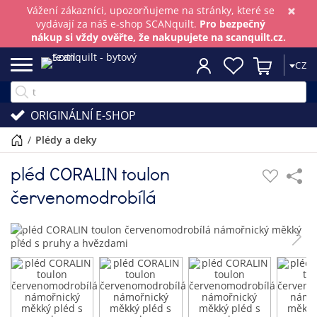
×
Vážení zákazníci, upozorňujeme na stránky, které se
vydávají za náš e-shop SCANquilt.
Pro bezpečný
nákup si vždy ověřte, že nakupujete na scanquilt.cz.
CZ
ORIGINÁLNÍ E-SHOP
/
plédy a deky
pléd CORALIN toulon
červenomodrobílá