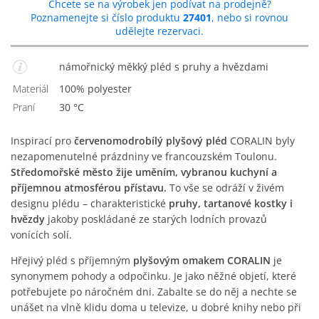
Chcete se na výrobek jen podívat na prodejně?
Poznamenejte si číslo produktu
27401
, nebo si rovnou
udělejte rezervaci.
námořnický měkký pléd s pruhy a hvězdami
Materiál
100% polyester
Praní
30 °C
Inspirací pro
červenomodrobílý plyšový pléd
CORALIN byly
nezapomenutelné prázdniny ve francouzském Toulonu.
Středomořské město žije uměním, vybranou kuchyní a
příjemnou atmosférou přístavu.
To vše se odráží v živém
designu plédu – charakteristické
pruhy, tartanové kostky i
hvězdy
jakoby poskládané ze starých lodních provazů
vonících solí.
Hřejivý pléd s příjemným
plyšovým omakem CORALIN
je
synonymem pohody a odpočinku. Je jako něžné objetí, které
potřebujete po náročném dni. Zabalte se do něj a nechte se
unášet na vlně klidu doma u televize, u dobré knihy nebo při